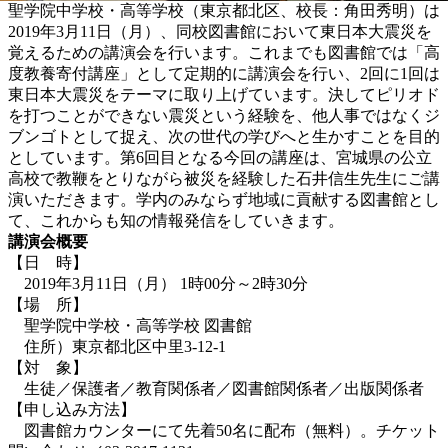
聖学院中学校・高等学校（東京都北区、校長：角田秀明）は
2019年3月11日（月）、同校図書館において東日本大震災を
覚えるための講演会を行います。これまでも図書館では「高
度教養寄付講座」として定期的に講演会を行い、2回に1回は
東日本大震災をテーマに取り上げています。決してピリオド
を打つことができない震災という経験を、他人事ではなくジ
ブンゴトとして捉え、次の世代の学びへと生かすことを目的
としています。第6回目となる今回の講座は、宮城県の公立
高校で教鞭をとりながら被災を経験した石井信生先生にご講
演いただきます。学内のみならず地域に貢献する図書館とし
て、これからも知の情報発信をしていきます。
講演会概要
【日 時】
2019年3月11日（月） 1時00分～2時30分
【場 所】
聖学院中学校・高等学校 図書館
住所）東京都北区中里3-12-1
【対 象】
生徒／保護者／教育関係者／図書館関係者／出版関係者
【申し込み方法】
図書館カウンターにて先着50名に配布（無料）。チケット