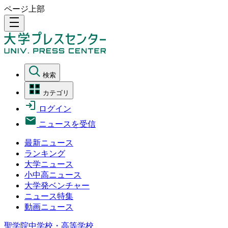
ページ上部
density_medium
検索
カテゴリ
ログイン
ニュースを受信
最新ニュース
ランキング
大学ニュース
小中高ニュース
大学発ベンチャー
ニュース特集
動画ニュース
聖学院中学校・高等学校