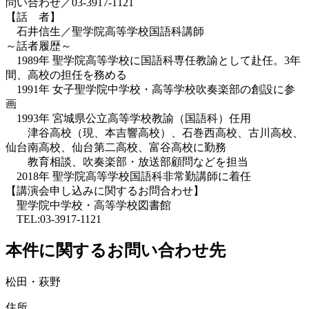
問い合わせ／03-3917-1121
【話 者】
石井信生／聖学院高等学校国語科講師
～話者履歴～
1989年 聖学院高等学校に国語科専任教諭として赴任。3年
間、高校の担任を務める
1991年 女子聖学院中学校・高等学校吹奏楽部の創設に参
画
1993年 宮城県公立高等学校教諭（国語科）任用
津谷高校（現、本吉響高校）、石巻西高校、古川高校、
仙台南高校、仙台第⼆高校、富谷高校に勤務
教育相談、吹奏楽部・放送部顧問などを担当
2018年 聖学院高等学校国語科非常勤講師に着任
【講演会申し込みに関するお問合わせ】
聖学院中学校・高等学校図書館
TEL:03-3917-1121
本件に関するお問い合わせ先
松田・萩野
住所