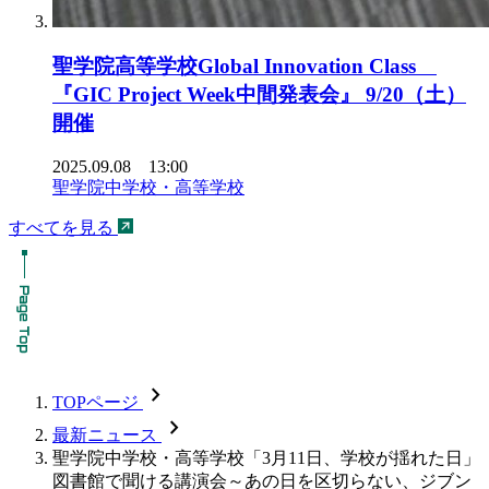
聖学院高等学校Global Innovation Class
『GIC Project Week中間発表会』 9/20（土）
開催
2025.09.08 13:00
聖学院中学校・高等学校
すべてを見る
chevron_forward
TOPページ
chevron_forward
最新ニュース
聖学院中学校・高等学校「3月11日、学校が揺れた日」
図書館で聞ける講演会～あの日を区切らない、ジブン