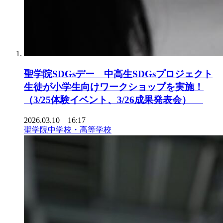
聖学院SDGsデー 中高生SDGsプロジェクト
生徒が小学生向けワークショップを実施！
（3/25体験イベント、3/26成果発表会）
2026.03.10 16:17
聖学院中学校・高等学校