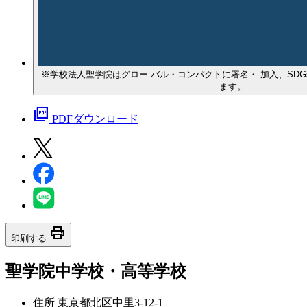
※学校法⼈聖学院はグロー バル・コンパクトに署名・ 加⼊、SDG
ます。
picture_as_pdf
PDFダウンロード
print
印刷する
聖学院中学校・高等学校
住所
東京都北区中里3-12-1