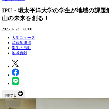
IPU・環太平洋大学の学生が地域の課題
山の未来を創る！
2025.07.24 06:00
大学ニュース
産官学連携
学生の活動
地域貢献
print
印刷する