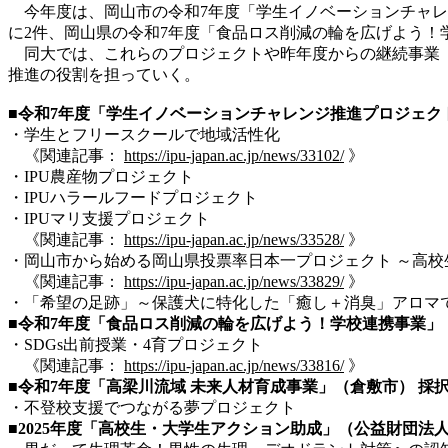
今年度は、岡山市の令和7年度「学生イノベーションチャレン
に2件、岡山県の令和7年度「食品ロス削減の輪を広げよう！
同大では、これらのプロジェクトや昨年度からの継続事業（
推進の役割を担っていく。
■令和7年度「学生イノベーションチャレンジ推進プロジェク
・学生とフリースクールで地域活性化
《関連記事：
https://ipu-japan.ac.jp/news/33102/
》
・IPU農産物プロジェクト
・IPUハラールフードプロジェクト
・IPUマリ支援プロジェクト
《関連記事：
https://ipu-japan.ac.jp/news/33528/
》
・岡山市から始める岡山県投票率日本一プロジェクト ～高
《関連記事：
https://ipu-japan.ac.jp/news/33829/
》
・「希望の足跡」～保護犬に特化した「癒し＋消臭」アロマ
■令和7年度「食品ロス削減の輪を広げよう！
学校連携事業
」
・SDGs出前授業・4育プロジェクト
《関連記事：
https://ipu-japan.ac.jp/news/33816/
》
■令和7年度「高梁川流域 未来人材育成事業」（倉敷市） 採
・不登校支援でつながる夢プロジェクト
■2025年度「高校生・大学生アクション助成」（公益財団法