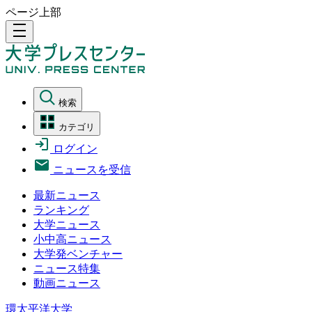
ページ上部
density_medium
検索
カテゴリ
ログイン
ニュースを受信
最新ニュース
ランキング
大学ニュース
小中高ニュース
大学発ベンチャー
ニュース特集
動画ニュース
環太平洋大学