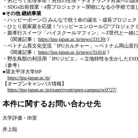
・男だって生理革命！男性の生理・デオドラント対策への認
・SDGs出前授業・4育プロジェクト～閉校になる小学校で楽
■その他 継続事業
・ハッピーボーン◎ みんなで祝う命の誕生・成長プロジェク
・ひとり親家庭を応援！”ハッピーエンロール◎”プロジェク
・親孝行スイーツ「ハイスクールマフィン」～Z世代と一緒
《関連記事：
https://ipu-japan.ac.jp/news/33139/
》
・ベトナム異文化交流「IPUカルチャー」～ベトナム岡山直
《関連記事：
https://ipu-japan.ac.jp/news/31414/
》
・野生鳥獣の利活用「IPUジビエ」～立地特性を生かしたES
（参考）
●環太平洋大学HP
https://ipu-japan.ac.jp/
【オープンキャンパス情報】
https://ipu-japan.ac.jp/exam/event/open-campus/oc0727/
本件に関するお問い合わせ先
大学評価・IR室
井上聡