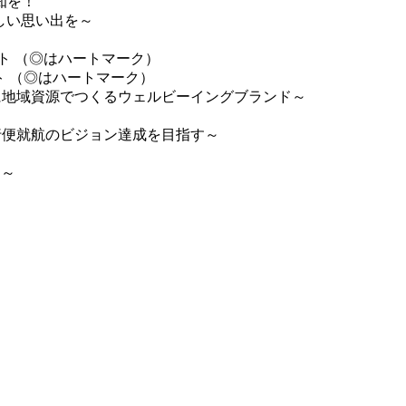
知を！
しい思い出を～
ト （◎はハートマーク）
ト （◎はハートマーク）
に地域資源でつくるウェルビーイングブランド～
行便就航のビジョン達成を目指す～
D～