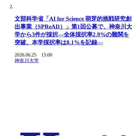
文部科学省「AI for Science 萌芽的挑戦研究創
出事業（SPReAD）」第1回公募で、神奈川大
学から3件が採択―全体採択率2.9%の難関を
突破、本学採択率は8.1%を記録―
2026.06.25 15:00
神奈川大学