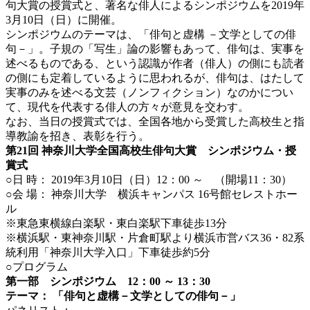
句大賞の授賞式と、著名な俳人によるシンポジウムを2019年
3月10日（日）に開催。
シンポジウムのテーマは、「俳句と虚構 －文学としての俳
句－」。子規の「写生」論の影響もあって、俳句は、実事を
述べるものである、という認識が作者（俳人）の側にも読者
の側にも定着しているように思われるが、俳句は、はたして
実事のみを述べる文芸（ノンフィクション）なのかについ
て、現代を代表する俳人の方々が意見を交わす。
なお、当日の授賞式では、全国各地から受賞した高校生と指
導教諭を招き、表彰を行う。
第21回 神奈川大学全国高校生俳句大賞 シンポジウム・授
賞式
○日 時： 2019年3月10日（日）12：00 ～ （開場11：30）
○会 場： 神奈川大学 横浜キャンパス 16号館セレストホー
ル
※東急東横線白楽駅・東白楽駅下車徒歩13分
※横浜駅・東神奈川駅・片倉町駅より横浜市営バス36・82系
統利用「神奈川大学入口」下車徒歩約5分
○プログラム
第一部 シンポジウム 12：00 ～ 13：30
テーマ： 「俳句と虚構－文学としての俳句－」