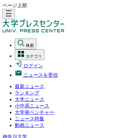
ページ上部
density_medium
検索
カテゴリ
ログイン
ニュースを受信
最新ニュース
ランキング
大学ニュース
小中高ニュース
大学発ベンチャー
ニュース特集
動画ニュース
神奈川大学