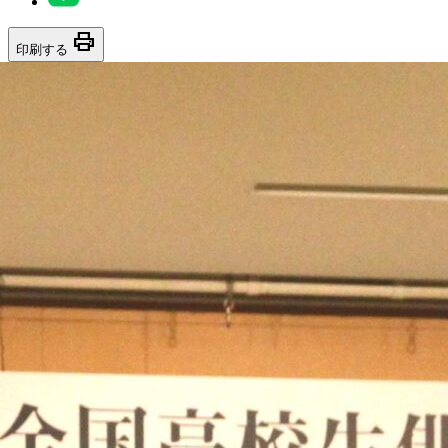
print
印刷する