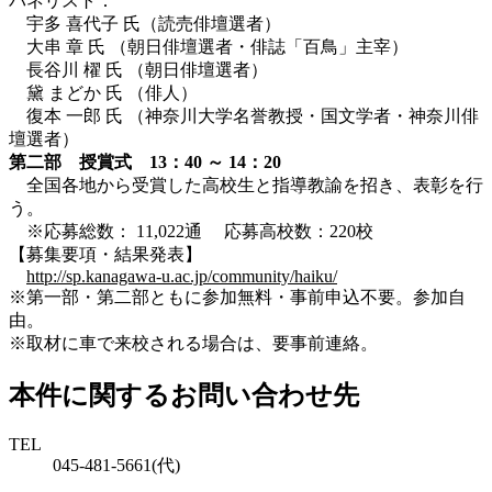
パネリスト：
宇多 喜代子 氏（読売俳壇選者）
大串 章 氏 （朝日俳壇選者・俳誌「百鳥」主宰）
長谷川 櫂 氏 （朝日俳壇選者）
黛 まどか 氏 （俳人）
復本 一郎 氏 （神奈川大学名誉教授・国文学者・神奈川俳
壇選者）
第二部 授賞式 13：40 ～ 14：20
全国各地から受賞した高校生と指導教諭を招き、表彰を行
う。
※応募総数： 11,022通 応募高校数：220校
【募集要項・結果発表】
http://sp.kanagawa-u.ac.jp/community/haiku/
※第一部・第二部ともに参加無料・事前申込不要。参加自
由。
※取材に車で来校される場合は、要事前連絡。
本件に関するお問い合わせ先
TEL
045-481-5661(代)