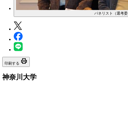
パネリスト（選考委
print
印刷する
神奈川大学