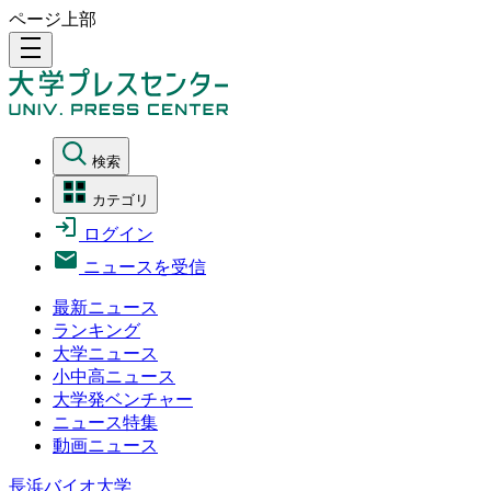
ページ上部
density_medium
検索
カテゴリ
ログイン
ニュースを受信
最新ニュース
ランキング
大学ニュース
小中高ニュース
大学発ベンチャー
ニュース特集
動画ニュース
長浜バイオ大学