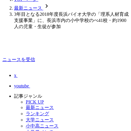
chevron_forward
最新ニュース
3年目となる2018年度長浜バイオ大学の「理系人材育成
支援事業」に、長浜市内の小中学校のべ41校・約1900
人の児童・生徒が参加
ニュースを受信
x
youtube
記事ジャンル
PICK UP
最新ニュース
ランキング
大学ニュース
小中高ニュース