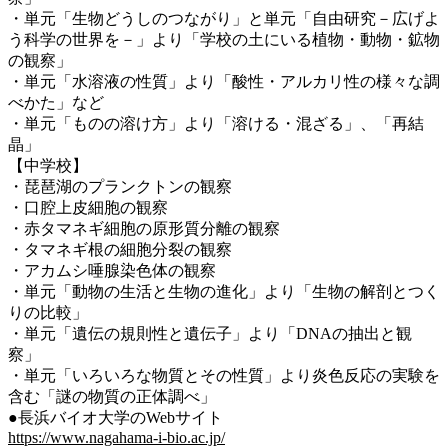
・単元「生物どうしのつながり」と単元「自由研究－広げよ
う科学の世界を－」より「学校の土にいる植物・動物・鉱物
の観察」
・単元「水溶液の性質」より「酸性・アルカリ性の様々な調
べかた」など
・単元「ものの溶け方」より「溶ける・混ざる」、「再結
晶」
【中学校】
・琵琶湖のプランクトンの観察
・口腔上皮細胞の観察
・赤タマネギ細胞の原形質分離の観察
・タマネギ根の細胞分裂の観察
・アカムシ唾腺染色体の観察
・単元「動物の生活と生物の進化」より「生物の解剖とつく
りの比較」
・単元「遺伝の規則性と遺伝子」より「DNAの抽出と観
察」
・単元「いろいろな物質とその性質」より炎色反応の実験を
含む「謎の物質の正体調べ」
●長浜バイオ大学のWebサイト
https://www.nagahama-i-bio.ac.jp/