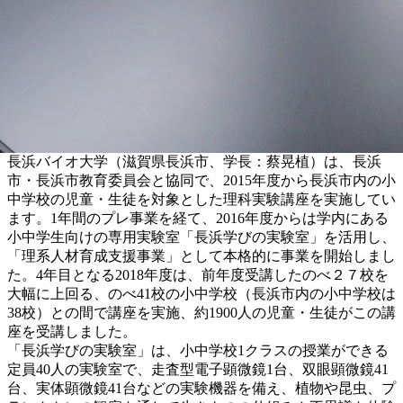
長浜バイオ大学（滋賀県長浜市、学長：蔡晃植）は、長浜
市・長浜市教育委員会と協同で、2015年度から長浜市内の小
中学校の児童・生徒を対象とした理科実験講座を実施してい
ます。1年間のプレ事業を経て、2016年度からは学内にある
小中学生向けの専用実験室「長浜学びの実験室」を活用し、
「理系人材育成支援事業」として本格的に事業を開始しまし
た。4年目となる2018年度は、前年度受講したのべ２７校を
大幅に上回る、のべ41校の小中学校（長浜市内の小中学校は
38校）との間で講座を実施、約1900人の児童・生徒がこの講
座を受講しました。
「長浜学びの実験室」は、小中学校1クラスの授業ができる
定員40人の実験室で、走査型電子顕微鏡1台、双眼顕微鏡41
台、実体顕微鏡41台などの実験機器を備え、植物や昆虫、プ