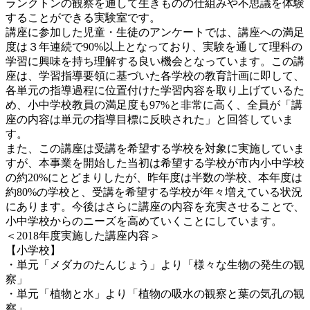
ランクトンの観察を通して生きものの仕組みや不思議を体験
することができる実験室です。
講座に参加した児童・生徒のアンケートでは、講座への満足
度は３年連続で90%以上となっており、実験を通して理科の
学習に興味を持ち理解する良い機会となっています。この講
座は、学習指導要領に基づいた各学校の教育計画に即して、
各単元の指導過程に位置付けた学習内容を取り上げているた
め、小中学校教員の満足度も97%と非常に高く、全員が「講
座の内容は単元の指導目標に反映された」と回答していま
す。
また、この講座は受講を希望する学校を対象に実施していま
すが、本事業を開始した当初は希望する学校が市内小中学校
の約20%にとどまりしたが、昨年度は半数の学校、本年度は
約80%の学校と、受講を希望する学校が年々増えている状況
にあります。今後はさらに講座の内容を充実させることで、
小中学校からのニーズを高めていくことにしています。
＜2018年度実施した講座内容＞
【小学校】
・単元「メダカのたんじょう」より「様々な生物の発生の観
察」
・単元「植物と水」より「植物の吸水の観察と葉の気孔の観
察」