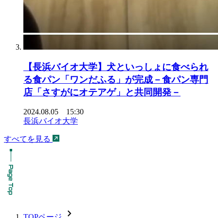
【長浜バイオ大学】犬といっしょに食べられ
る食パン「ワンだふる」が完成－食パン専門
店「さすがにオテアゲ」と共同開発－
2024.08.05 15:30
長浜バイオ大学
すべてを見る
chevron_forward
TOPページ