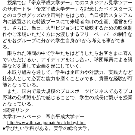
授業では「帝京平成大学デー」でのスタジアム見学ツアー
のサポートや「帝京平成大学デー」を記念したベイスターズ
とのコラボグッズの企画制作をはじめ、当日横浜スタジアム
内に設置された特設ブースにて来場者向けの企画、運営を行
う。さらに、当日、大型ビジョンにて放映するための映像制
作やご来場いただく方にお渡しするフリーペーパーの制作な
どを各グループに分かれ学生自身が1から考える事ができ
る。
限られた時間の中で学生たちはどうしたらお客さまに喜ん
でいただけるか、アイディアを出し合い、球団職員による講
義などを通して企画を形にしていく。
本取り組みを通して、学生は企画力や対話力、実践力など
社会人として必要な能力を磨くことができ、貴重な経験が可
能となっている。
また、国内で最大規模のプロスポーツビジネスであるプロ
野球の公式戦を肌で感じることで、学生の成長に繋がる授業
となっている。
○関連リンク
大学ホームページ 帝京平成大学デー
http://www.thu.ac.jp/main/matchday.html
●学びたい学科がある。実学の総合大学。