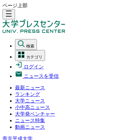
ページ上部
density_medium
検索
カテゴリ
ログイン
ニュースを受信
最新ニュース
ランキング
大学ニュース
小中高ニュース
大学発ベンチャー
ニュース特集
動画ニュース
帝京平成大学