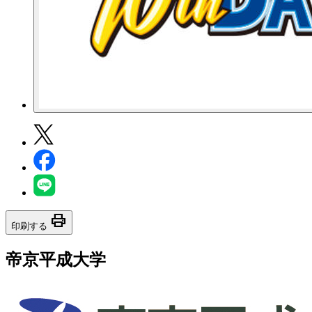
print
印刷する
帝京平成大学