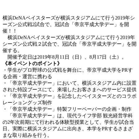
横浜DeNAベイスターズが横浜スタジアムにて行う2019年シ
ーズン公式戦2試合で、冠試合「帝京平成大学デー」を開
催！！
横浜DeNAベイスターズが横浜スタジアムにて行う2019年
シーズン公式戦２試合で、冠試合「帝京平成大学デー」を開
催する。
開催予定日は2019年8月11日（日）、8月17日（土）。
《本イベントのポイント》
・学生がプロ野球の公式戦を舞台に、帝京平成大学をPRす
る企画・運営に携わる
・「帝京平成大学デー」において、横浜スタジアム内に設置
された特設ブースにて、来場したお客さまへのサービス提供
・「帝京平成大学デー」を記念したベイスターズとのコラボ
レーショングッズ制作
・「帝京平成大学デー」特製フリーペーパーの企画・制作
「帝京平成大学デー」は、現代ライフ学部 観光経営学科
の2年次前期にて行われる体験型授業として、学生が試合当
日、実際に横浜スタジアムに出向き、本学をPRするさまざ
まな取り組みを行う。