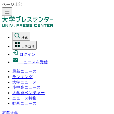
ページ上部
density_medium
検索
カテゴリ
ログイン
ニュースを受信
最新ニュース
ランキング
大学ニュース
小中高ニュース
大学発ベンチャー
ニュース特集
動画ニュース
武蔵大学