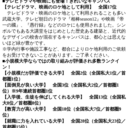
■
テレビドラマや映画にも登場！きれいなキャンパス
【テレビドラマ、映画のロケ地として利用】 全国17位
テレビドラマ・映画のロケ地として利用されることも多い
武蔵大学。テレビ朝日のドラマ『相棒season12』や映画『帝
一の國』、『愚行録』などのロケにも使用されました。シン
ボルでもある大講堂をはじめとした歴史ある建築と、近代的
なデザインの校舎が混在するキャンパスは、都心とは思えな
いほど緑が豊かです。
※学内行事や施設工事など、都合によりロケ地利用のご依頼
をお受けできないことがあります。ご了承ください。
■小規模大学ならではの取り組みが評価され多数ランクイ
ン！
【小規模だが評価できる大学】 全国2位（全国私大1位／首
都圏1位）
【面倒見が良い大学】 全国3位（全国私大2位／首都圏1
位）※9年連続首都圏1位
【入学後、生徒を伸ばしてくれる大学】 全国13位（全国私
大8位／首都圏8位）
【教育力が高い大学】 全国18位（全国私大7位／首都圏9
位）
【就職に力を入れている大学】 全国28位（全国私大23位／
首都圏15位）