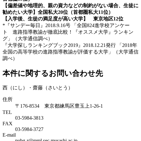
【偏差値や地理的、親の資力などの制約がない場合、生徒に
勧めたい大学】
全国私大20位（首都圏私大11位）
【入学後、生徒の満足度が高い大学】 東京地区12位
*『サンデー毎日』2018.9.16号 「全国824進学校アンケー
ト 進路指導教諭が徹底比較！『オススメ大学』ランキン
グ」（大学通信調べ）
『大学探しランキングブック2019』2018.12.21発行 「2018年
全国の高等学校の進路指導教諭が評価する大学」（大学通信
調べ）
本件に関するお問い合わせ先
西（にし）・齋藤（さいとう）
住所
〒176-8534 東京都練馬区豊玉上1-26-1
TEL
03-5984-3813
FAX
03-5984-3727
E-mail
pubg-r@mml.sec.musashi.ac.jp