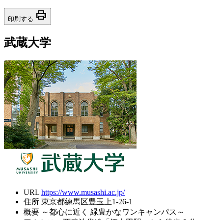
print
印刷する
武蔵大学
URL
https://www.musashi.ac.jp/
住所
東京都練馬区豊玉上1-26-1
概要
～都心に近く 緑豊かなワンキャンパス～