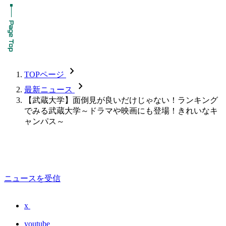
chevron_forward
TOPページ
chevron_forward
最新ニュース
【武蔵大学】面倒見が良いだけじゃない！ランキング
でみる武蔵大学～ドラマや映画にも登場！きれいなキ
ャンパス～
ニュースを受信
x
youtube