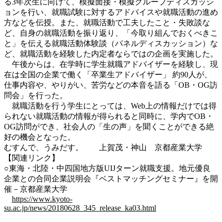
る3年次生に向けて、模擬面接・模擬グループディスカッシ
ョンを行い、就職試験に対するアドバイスや就職活動の進め
方などを伝授。また、就職活動で工夫したこと・失敗談な
ど、自身の就職活動を振り返り、「今取り組んでおくべきこ
と」を伝える就職活動体験談（パネルディスカッション）な
ど、就職活動を経験した内定者ならではの企画を実施した。
午後からは、在学時に学生就職アドバイザーを経験し、現
在は全国の企業で働く「卒業生アドバイザー」 約90人が、
仕事内容や、やりがい、苦労などの本音を語る「OB・OG訪
問会」を行った。
就職活動を行う学生にとっては、Web上の情報だけでは得
られない就職活動の情報が得られると同時に、学内でOB・
OG訪問ができ、社会人の「生の声」を聞くことができる絶
好の機会となった。
むすんで、うみだす。 上賀茂・神山 京都産業大学
【関連リンク】
○東海・北陸・中四国地方版UIJターン就職支援。地元優良
企業との合同企業説明会『ベストマッチングセミナー』を開
催－京都産業大学
https://www.kyoto-
su.ac.jp/news/20180628_345_release_ka03.html