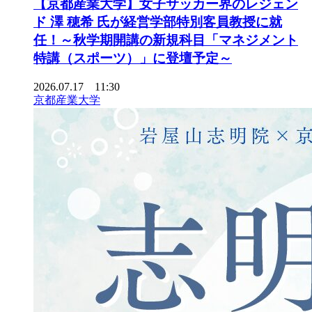
【京都産業大学】女子サッカー界のレジェン
ド 澤 穂希 氏が経営学部特別客員教授に就
任！～秋学期開講の新規科目「マネジメント
特講（スポーツ）」に登壇予定～
2026.07.17 11:30
京都産業大学