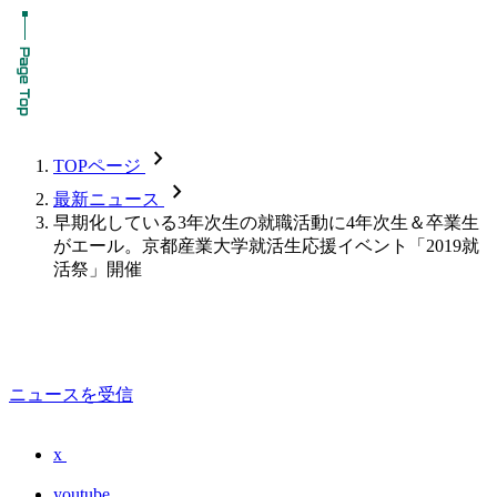
chevron_forward
TOPページ
chevron_forward
最新ニュース
早期化している3年次生の就職活動に4年次生＆卒業生
がエール。京都産業大学就活生応援イベント「2019就
活祭」開催
ニュースを受信
x
youtube