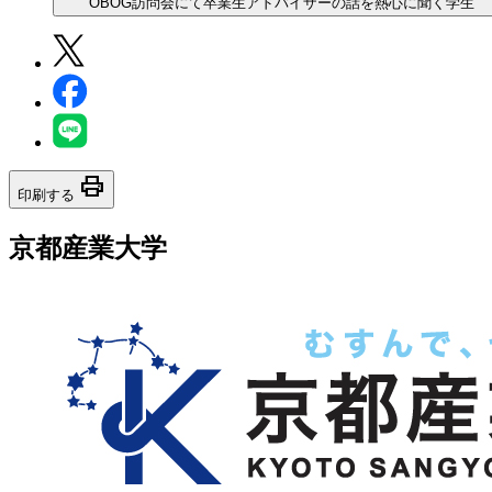
OBOG訪問会にて卒業生アドバイザーの話を熱心に聞く学生
print
印刷する
京都産業大学