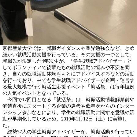
京都産業大学では、就職ガイダンスや業界勉強会など、きめ
細かい就職活動支援を行っている。その支援の一つとして、
就職先が決定した4年次生が、「学生就職アドバイザー」と
してボランティアで後輩たちの就職活動の悩みや不安を聞
き、自らの就職活動体験をもとにアドバイスするなどの活動
を行っており、中でも学生就職アドバイザーが企画・運営す
る最大規模で行う就活生応援イベント「就活祭」は毎年恒例
の人気イベントとなっている。
今回で17回目となる「就活祭」は、就職活動情報解禁前や
解禁直後にスタートする企業の選考や低年次からのインター
ンシップ参加などにより、学生の就職活動に関する意識や活
動が早期化しているため、2019年1月12日（土）に実施し
た。
総勢57人の学生就職アドバイザーが、就職活動を行ってい