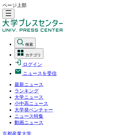
ページ上部
density_medium
検索
カテゴリ
ログイン
ニュースを受信
最新ニュース
ランキング
大学ニュース
小中高ニュース
大学発ベンチャー
ニュース特集
動画ニュース
京都産業大学