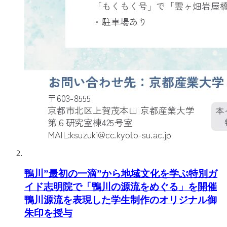
鴨川”最初の一滴”から地域文化を学ぶ特別ガ
イド志明院で「鴨川の源流をめぐる」を開催
鴨川源流を表現した学生制作のオリジナル御
朱印を授与