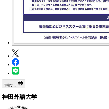
print
印刷する
神田外語大学