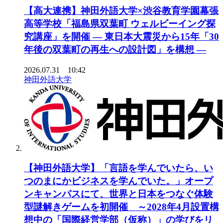
【高大連携】神田外語大学×渋谷教育学園幕張
高等学校「福島県双葉町 ウェルビーイング探
究講座」を開催 ― 東日本大震災から15年「30
年後の双葉町の再生への設計図」を構想 ―
2026.07.31 10:42
神田外語大学
【神田外語大学】「言語を学んでいたら、い
つのまにかビジネスを学んでいた。」オープ
ンキャンパスにて、世界と日本をつなぐ体験
型謎解きゲームを初開催 ～2028年4月設置構
想中の「国際経営学部（仮称）」の学びをリ