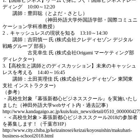
1.【国際ビジネス】ゲームで身につく！国際ビジネストレー
ディング 10:00～12:20
講師：豊田聡（とよだ・さとし）
（神田外語大学外国語学部・国際コミュニ
ケーション学科准教授）
2．キャッシュレスの現状を知る 13:10～14:30
講師：吉田慎一 氏 (株式会社クレディセゾン デジタル
戦略グループ 部長)
古見幸生 氏 (株式会社Origami マーケティング部
ディレクター)
3.【高校生と講師とのディスカッション】未来のキャッシュ
レスを考える 14:40～16:45
講師：土田英理佳 氏 (株式会社クレディセゾン 東関東
支社 インストラクター)
（参考）
・高校生対象『幕張新都心ビジネススクール』を実施いたし
ました（神田外語大学webサイト内・過去記事）
http://www.kandagaigo.ac.jp/kuis/kuis_news/detail/0510_000000427
・＜高校生対象＞幕張新都心ビジネススクール2018の参加者
を募集します！（千葉市HP）
http://www.city.chiba.jp/keizainosei/keizai/koyosuishin/makuhari-
business-school2018.html