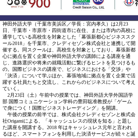
神田外語大学（千葉市美浜区／学長：宮内孝久）は2月23
日、千葉市・市原市・四街道市に在住、または市内の高校に
通学している高校生を対象とした「幕張新都心ビジネススク
ール2018」を千葉市、クレディセゾン株式会社と連携して開
催する。同スクールは、高校生を対象としており、幕張新都
心に拠点を置く企業や神田外語大学の講師による講座を通
じ、進路選択や将来の就職活動に繋げるヒントを見つけるも
の。国際ビジネスの講座で、ビジネスにおける「交渉」や
「決済」について学ぶほか、幕張地域に拠点を置く企業で活
躍する社員たちと交流し、これからのビジネスについて考え
ていく。
2月23日（土）午前中の授業では、神田外語大学外国語学
部 国際コミュニケーション学科の豊田聡准教授が「ゲーム
で身につく！国際ビジネストレーディング」を開講。
午後の授業の前半では、株式会社クレディセゾンと株式会
社Origamiによる、「キャッシュレスの現状を知る」と題し
た講座を開講する。2018 年はキャッシュレス元年と言われ
るほど、スマートフォンを利用した決済サービスが続々と誕