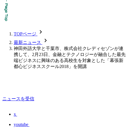
chevron_forward
TOPページ
chevron_forward
最新ニュース
神田外語大学と千葉市、株式会社クレディセゾンが連
携して、2月23日、金融とテクノロジーが融合した最先
端ビジネスに興味のある高校生を対象とした「幕張新
都心ビジネススクール2018」を開講
ニュースを受信
x
youtube