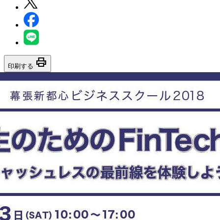
print
印刷する