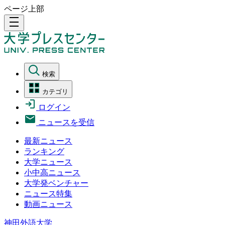
ページ上部
density_medium
検索
カテゴリ
ログイン
ニュースを受信
最新ニュース
ランキング
大学ニュース
小中高ニュース
大学発ベンチャー
ニュース特集
動画ニュース
神田外語大学