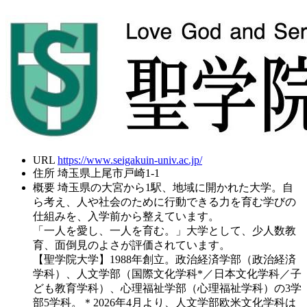
URL
https://www.seigakuin-univ.ac.jp/
住所
埼玉県上尾市戸崎1-1
概要
埼玉県の大宮から1駅、地域に開かれた大学。自
ら考え、人や社会のために行動できる力を育む学びの
仕組みを、入学前から整えています。
「一人を愛し、一人を育む。」大学として、少人数教
育、面倒見のよさが評価されています。
【聖学院大学】1988年創立。政治経済学部（政治経済
学科）、人文学部（国際文化学科*／日本文化学科／子
ども教育学科）、心理福祉学部（心理福祉学科）の3学
部5学科。＊2026年4月より、人文学部欧米文化学科は