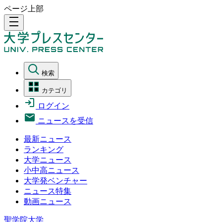
ページ上部
density_medium
検索
カテゴリ
ログイン
ニュースを受信
最新ニュース
ランキング
大学ニュース
小中高ニュース
大学発ベンチャー
ニュース特集
動画ニュース
聖学院大学