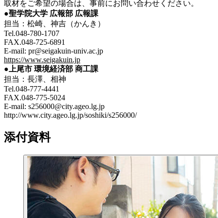
取材をご希望の場合は、事前にお問い合わせください。
●聖学院大学 広報部 広報課
担当：松崎、神吉（かんき）
Tel.048-780-1707
FAX.048-725-6891
E-mail: pr@seigakuin-univ.ac.jp
https://www.seigakuin.jp
●
上尾市 環境経済部 商工課
担当：長澤、相神
Tel.048-777-4441
FAX.048-775-5024
E-mail: s256000@city.ageo.lg.jp
http://www.city.ageo.lg.jp/soshiki/s256000/
添付資料