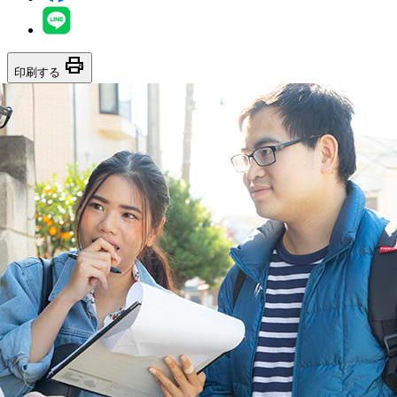
print
印刷する