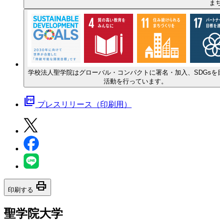
ま
学校法人聖学院はグローバル・コンパクトに署名・加入、SDGsを
活動を行っています。
picture_as_pdf
プレスリリース（印刷用）
print
印刷する
聖学院大学