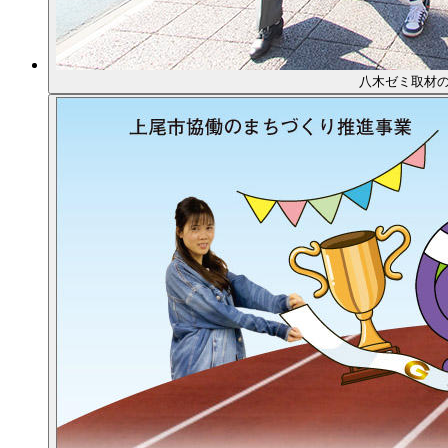
八木ゼミ取材