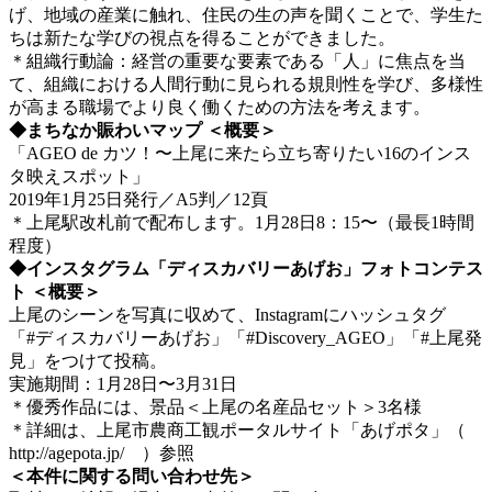
げ、地域の産業に触れ、住民の生の声を聞くことで、学生た
ちは新たな学びの視点を得ることができました。
＊組織行動論：経営の重要な要素である「人」に焦点を当
て、組織における人間行動に見られる規則性を学び、多様性
が高まる職場でより良く働くための方法を考えます。
◆まちなか賑わいマップ ＜概要＞
「AGEO de カツ！〜上尾に来たら立ち寄りたい16のインス
タ映えスポット」
2019年1月25日発行／A5判／12頁
＊上尾駅改札前で配布します。1月28日8：15〜（最長1時間
程度）
◆インスタグラム「ディスカバリーあげお」フォトコンテス
ト ＜概要＞
上尾のシーンを写真に収めて、Instagramにハッシュタグ
「#ディスカバリーあげお」「#Discovery_AGEO」「#上尾発
見」をつけて投稿。
実施期間：1月28日〜3月31日
＊優秀作品には、景品＜上尾の名産品セット＞3名様
＊詳細は、上尾市農商工観ポータルサイト「あげポタ」（
http://agepota.jp/ ）参照
＜本件に関する問い合わせ先＞