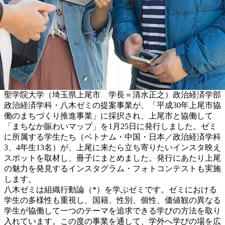
聖学院大学（埼玉県上尾市 学長＝清水正之）政治経済学部
政治経済学科・八木ゼミの提案事業が、「平成30年上尾市協
働のまちづくり推進事業」に採択され、上尾市と協働して
「まちなか賑わいマップ」を1月25日に発行しました。ゼミ
に所属する学生たち（ベトナム・中国・日本／政治経済学科
3、4年生13名）が、上尾に来たら立ち寄りたいインスタ映え
スポットを取材し、冊子にまとめました。発行にあたり上尾
の魅力を発見するインスタグラム・フォトコンテストも実施
します。
八木ゼミは組織行動論（*）を学ぶゼミです。ゼミにおける
学生の多様性も重視し、国籍、性別、個性、価値観の異なる
学生が協働して一つのテーマを追求できる学びの方法を取り
入れています。この度の事業を通して、学外へ学びの場を広