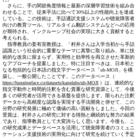
さらに、手の関節角度情報と最新の深層学習技術を組み合
わせることで、従来手法に比べて30%以上の性能向上を達成
している。この技術は、手話通訳支援システムや聴覚障害者
向けの教育ツール、リアルタイム翻訳システムなどへの応用
が期待され、インクルーシブ社会の実現に大きく貢献すると
考えられる。
指導教員の姜有宣教授は、「村井さんは入学当初から手話
認識という社会的に重要なテーマに真摯に取り組み、単に技
術的な改良に留まらず、実用性と効率性を両立させた革新的
なアプローチを提案しました。特に注目すべきは、日本初と
なる包括的な日本語の指文字データベース「ub-MOJI」を構
築し、一般公開したことです。このデータベース（
https://huggingface.co/datasets/kanglabs/ub-MOJI
）は、連続的な
指文字動作と時間的注釈を含む貴重な研究資源として、今後
多くの研究者が活用できる基盤を提供します。限られた注釈
データから高精度な認識を実現する手法開発と併せて、この
分野の研究発展に極めて価値の高い貢献をしました。今回の
受賞は、村井さんの研究に対する情熱と継続的な努力の結果
であり、指導教員として大変誇らしく思います。今後も、こ
の研究成果とデータベースを活用して聴覚障害者のコミュニ
ケーション支援技術の実用化に向けて研究を続けていく予定