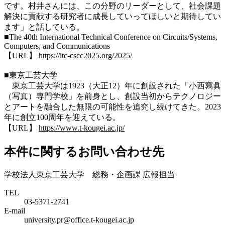
です。村井さんには、この分野のリーダーとして、社会課題
解決に貢献する研究者に成長していってほしいと期待してい
ます」と話している。
■The 40th International Technical Conference on Circuits/Systems,
Computers, and Communications
【URL】
https://itc-cscc2025.org/2025/
■東京工芸大学
東京工芸大学は1923（大正12）年に創設された「小西寫眞
（写真）専門学校」を前身とし、創設当初からテクノロジー
とアートを融合した無限の可能性を追究し続けてきた。2023
年に創立100周年を迎えている。
【URL】
https://www.t-kougei.ac.jp/
本件に関するお問い合わせ先
学校法人東京工芸大学 総務・企画課 広報担当
TEL
03-5371-2741
E-mail
university.pr@office.t-kougei.ac.jp