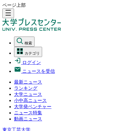
ページ上部
density_medium
検索
カテゴリ
ログイン
ニュースを受信
最新ニュース
ランキング
大学ニュース
小中高ニュース
大学発ベンチャー
ニュース特集
動画ニュース
東京工芸大学