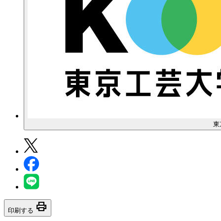
東
print
印刷する