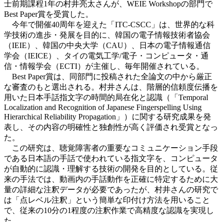
士前期課程1年の村井亮太さんが
、
WEIE Workshopの部門で
Best Paper賞を受賞した。
今年で開催40周年を迎えた「ITC-CSCC」は、世界的な科
学技術の進歩・発展を目的に、韓国の電子情報技術者協会
（IEIE）、韓国の中央大学（CAU）、日本の電子情報通信
学会（IEICE）、タイの電気工学/電子・コンピュータ・通
信・情報学会（ECTI）が主催し、毎年開催されている。
Best Paper賞は、同部門に投稿された全論文の中から厳正
な審査のもと選出される。村井さんは、階層的信頼度伝播を
用いた日本手話指文字の時間的局在化と認識（「Temporal
Localization and Recognition of Japanese Fingerspelling Using
Hierarchical Reliability Propagation」）に関する研究成果を発
表し、その内容の明確性と独創性が高く評価され受賞となっ
た。
この研究は、聴覚障害者の重要なコミュニケーション手段
である日本語の手話で使われている指文字を、コンピュータ
が自動的に認識・理解する技術の開発を目的としている。従
来の手法では、動画内の手話動作を正確に特定するために大
量の詳細な注釈データが必要であったが、村井さんの研究で
は「点レベル注釈」という簡単な印付け方法を用いること
で、従来の10分の1程度の注釈作業で高精度な認識を実現し
た。