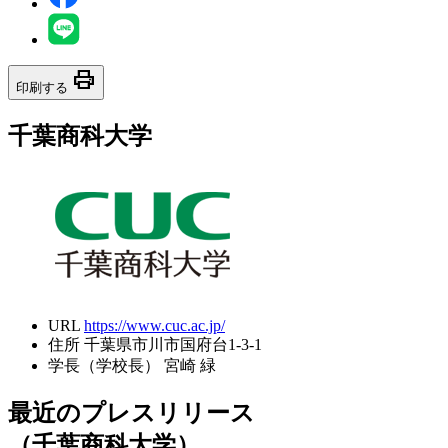
print
印刷する
千葉商科大学
URL
https://www.cuc.ac.jp/
住所
千葉県市川市国府台1-3-1
学長（学校長）
宮崎 緑
最近のプレスリリース
（千葉商科大学）