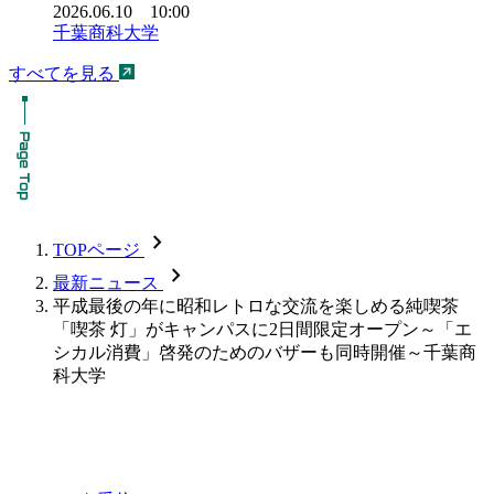
2026.06.10 10:00
千葉商科大学
すべてを見る
chevron_forward
TOPページ
chevron_forward
最新ニュース
平成最後の年に昭和レトロな交流を楽しめる純喫茶
「喫茶 灯」がキャンパスに2日間限定オープン～「エ
シカル消費」啓発のためのバザーも同時開催～千葉商
科大学