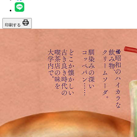
print
印刷する