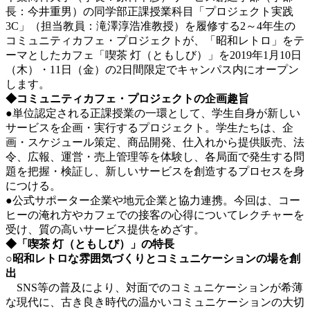
長：今井重男）の同学部正課授業科目「プロジェクト実践
3C」（担当教員：滝澤淳浩准教授）を履修する2～4年生の
コミュニティカフェ・プロジェクトが、「昭和レトロ」をテ
ーマとしたカフェ「喫茶 灯（ともしび）」を2019年1月10日
（木）・11日（金）の2日間限定でキャンパス内にオープン
します。
◆コミュニティカフェ・プロジェクトの企画趣旨
●単位認定される正課授業の一環として、学生自身が新しい
サービスを企画・実行するプロジェクト。学生たちは、企
画・スケジュール策定、商品開発、仕入れから提供販売、法
令、広報、運営・売上管理等を体験し、各局面で発生する問
題を把握・検証し、新しいサービスを創造するプロセスを身
につける。
●公式サポーター企業や地元企業と協力連携。今回は、コー
ヒーの淹れ方やカフェでの接客の心得についてレクチャーを
受け、質の高いサービス提供をめざす。
◆「喫茶 灯（ともしび）」の特長
○昭和レトロな雰囲気づくりとコミュニケーションの場を創
出
SNS等の普及により、対面でのコミュニケーションが希薄
な現代に、古き良き時代の温かいコミュニケーションの大切