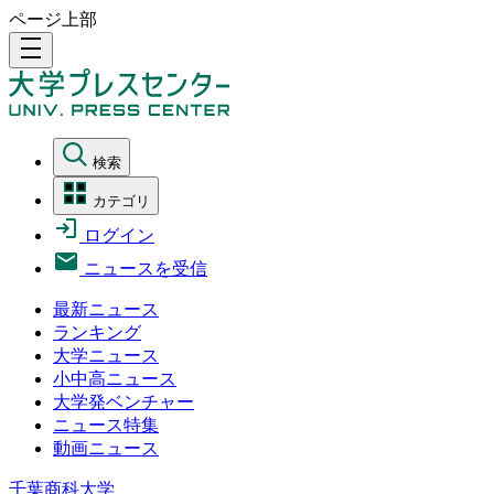
ページ上部
density_medium
検索
カテゴリ
ログイン
ニュースを受信
最新ニュース
ランキング
大学ニュース
小中高ニュース
大学発ベンチャー
ニュース特集
動画ニュース
千葉商科大学