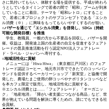
さに気付いてもらい、体験する場を提供する。平成が終わろ
うとしているタイミングで若者の間で「昭和」ブームが到来
していることに着目。テーマを「昭和レトロ」にすること
で、若者に本プロジェクトのサブコンセプトである「エシカ
ル消費（※）」に興味をもってもらいやすくするのが狙い。
○バザーを通じて「エシカル消費」を啓発し、SDGs（持続
可能な開発目標）を推進
学生、教職員、一般の方から不要品を回収し、バザーを開
催。収益は、開発途上国の生産者の自立を促進するフェアト
レードの普及推進活動を行う認定NPO法人フェアトレー
ド・ラベル・ジャパンへ寄付する。
○地域活性化に貢献
メニューには「Hiwa Hiwa」（東京都江戸川区）のフェア
トレード認証コーヒー、地元市川市でできたてのコッペパン
サンドを提供するベーカリーショップ「新実堂」と協働で開
発した、農場たまご使用の卵コッペやナポリタンコッペなど
を本カフェ限定で販売し、地域活性化に貢献する。
※エシカル消費とは……「フェアトレード」「オーガニッ
ク」「地産地消」「障がい者支援につながる商品」など、世
界が抱えている問題を解決に導くための、誰にでもできる社
会貢献。