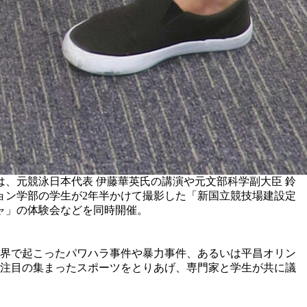
は、元競泳日本代表 伊藤華英氏の講演や元文部科学副大臣 鈴
ョン学部の学生が2年半かけて撮影した「新国立競技場建設定
ャ」の体験会などを同時開催。
界で起こったパワハラ事件や暴力事件、あるいは平昌オリン
、注目の集まったスポーツをとりあげ、専門家と学生が共に議