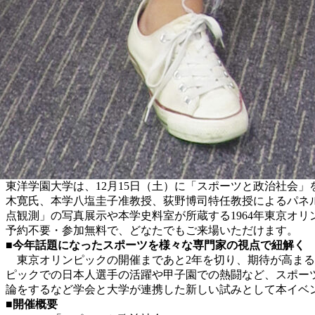
東洋学園大学は、12月15日（土）に「スポーツと政治社会
木寛氏、本学八塩圭子准教授、荻野博司特任教授によるパネ
点観測」の写真展示や本学史料室が所蔵する1964年東京オ
予約不要・参加無料で、どなたでもご来場いただけます。
■今年話題になったスポーツを様々な専門家の視点で紐解く
東京オリンピックの開催まであと2年を切り、期待が高まる
ピックでの日本人選手の活躍や甲子園での熱闘など、スポー
論をするなど学会と大学が連携した新しい試みとして本イベ
■開催概要