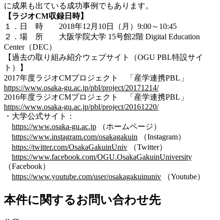
に成果も出ている成功事例でもあります。
【ラジオCM収録日時】
１．日 時 2018年12月10日（月）9:00～10:45
２．場 所 大阪学院大学 15号館2階 Digital Education
Center（DEC）
【過去の取り組み紹介ウェブサイト（OGU PBL特設サイ
ト）】
2017年度ラジオCMプロジェクト 「産学連携PBL」
https://www.osaka-gu.ac.jp/pbl/project/20171214/
2016年度ラジオCMプロジェクト 「産学連携PBL」
https://www.osaka-gu.ac.jp/pbl/project/20161220/
・大学公式サイト：
https://www.osaka-gu.ac.jp
（ホームページ）
https://www.instagram.com/osakagakuin
（Instagram）
https://twitter.com/OsakaGakuinUniv
（Twitter）
https://www.facebook.com/OGU.OsakaGakuinUniversity
（Facebook）
https://www.youtube.com/user/osakagakuinuniv
（Youtube）
本件に関するお問い合わせ先