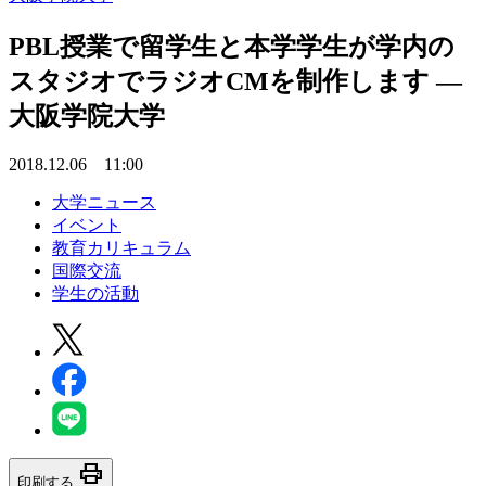
PBL授業で留学生と本学学生が学内の
スタジオでラジオCMを制作します —
大阪学院大学
2018.12.06 11:00
大学ニュース
イベント
教育カリキュラム
国際交流
学生の活動
print
印刷する