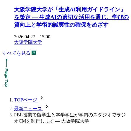
大阪学院大学が「生成AI利用ガイドライン」
を策定 ― 生成AIの適切な活用を通じ、学びの
質向上と学術的誠実性の確保をめざす
2026.04.27 15:00
大阪学院大学
すべてを見る
chevron_forward
TOPページ
chevron_forward
最新ニュース
PBL授業で留学生と本学学生が学内のスタジオでラジ
オCMを制作します — 大阪学院大学