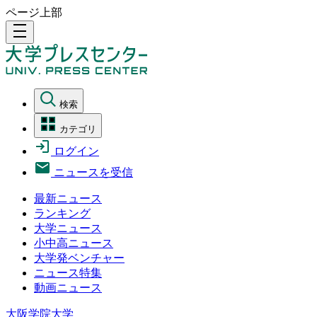
ページ上部
density_medium
検索
カテゴリ
ログイン
ニュースを受信
最新ニュース
ランキング
大学ニュース
小中高ニュース
大学発ベンチャー
ニュース特集
動画ニュース
大阪学院大学