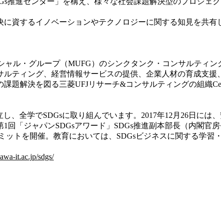
DGs推進センター」を構え、様々な社会課題解決型のプロジェ
決に資するイノベーションやテクノロジーに関する知見を共有
ンシャル・グループ（MUFG）のシンクタンク・コンサルティ
サルティング、経営情報サービスの提供、企業人材の育成支援
三菱UFJリサーチ&コンサルティングの組織Center on Globa
立し、全学でSDGsに取り組んでいます。2017年12月26日には
「ジャパンSDGsアワード」SDGs推進副本部長（内閣官房長
サミットを開催。教育においては、SDGsビジネスに関する学
wa-it.ac.jp/sdgs/