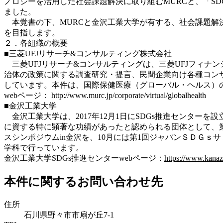
ノロジーを活用した社会課題解決に取り組むMURCと、「S
ました。
本覚書の下、MURCと金沢工業大学が有する、社会課題解
を目指します。
２．各組織の概要
■三菱UFJリサーチ&コンサルティング株式会社
三菱UFJリサーチ&コンサルティングは、三菱UFJフィナ
治体の政策に関する調査研究・提言、民間企業向け各種コン
しています。本件は、国際保健医療（グローバル・ヘルス）の課題解決を図る
webページ： http://www.murc.jp/corporate/virtual/globalhealth
■金沢工業大学
金沢工業大学は、2017年12月1日にSDGs推進センターを設
に資する特に顕著な功績があったと認められる団体として、第1回
スシンポジウムin金沢を、10月には第1回ジャパンＳＤＧｓ
学科で行っています。
金沢工業大学SDGs推進センターwebページ：
https://www.kanaza
本件に関するお問い合わせ先
住所
石川県野々市市扇が丘7-1