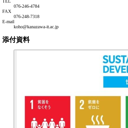
TEL
076-246-4784
FAX
076-248-7318
E-mail
koho@kanazawa-it.ac.jp
添付資料