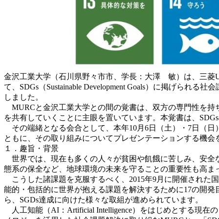
金沢工業大学（石川県野々市市、学長：大澤 敏）は、三菱U
て、SDGs（Sustainable Development Go
しました。
MURCと金沢工業大学との間の覚書は、双方の専門性を持ち寄ると
を共有していくことに主眼を置いています。本覚書は、SDG
その端緒となる会合として、本年10月6日（土）・7日（日
ともに、その取り組みについてプレゼンテーションする機会
１．趣旨・背景
世界では、現在も多くの人々が貧困や飢餓に苦しみ、安全な
態系の保全など、地球環境の未来を守ることの重要性も高ま
こうした諸課題を克服するべく、2015年9月に開催された国連サミット
能的・包括的に世界が抱える課題を解決するために17の開発
ら、SGDs達成に向けた様々な取組が進められています。
人工知能（AI：Artificial Intelligence）