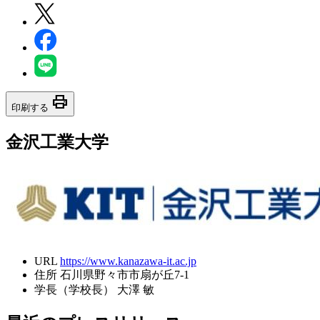
print
印刷する
金沢工業大学
URL
https://www.kanazawa-it.ac.jp
住所
石川県野々市市扇が丘7-1
学長（学校長）
大澤 敏