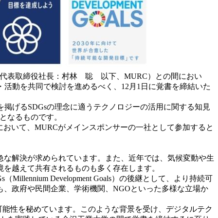
代表取締役社長：村林 聡 以下、MURC）との間におい
たビジネス・活動を共同で検討を進めるべく、12月1日に覚書を締結いた
い）”を掲げるSDGsの理念に適うテクノロジーの活用に関する知見
歩となるものです。
において、MURCがメインスポンサーの一社として参加すると
急な解決が求められています。また、近年では、気候変動や生
境を越えて共有されるものも多く存在します。
nium Development Goals）の後継として、より持続可
も、政府や民間企業、学術機関、NGOといった多様な立場か
する大きな可能性を秘めています。このような背景を受け、デジタルテク