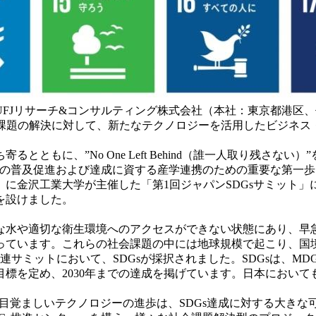
FJリサーチ&コンサルティング株式会社（本社：東京都港区、
als）に掲げられる社会課題の解決に対して、新たなテクノロジーを活用し
ともに、”No One Left Behind（誰一人取り残さな
sの普及促進および達成に資する産学連携のための重要な第一
）に金沢工業大学が主催した「第1回ジャパンSDGsサミット」
を設けました。
水や適切な衛生環境へのアクセスができない状態にあり、早
っています。これらの社会課題の中には地球規模で起こり、国
において、SDGsが採択されました。SDGsは、MDGs（Millen
目標を定め、2030年までの達成を掲げています。日本において
をはじめとする現在の目覚ましいテクノロジーの進歩は、SDGs達成に対