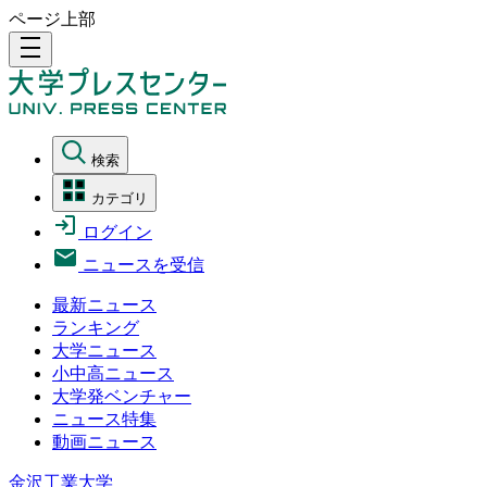
ページ上部
density_medium
検索
カテゴリ
ログイン
ニュースを受信
最新ニュース
ランキング
大学ニュース
小中高ニュース
大学発ベンチャー
ニュース特集
動画ニュース
金沢工業大学