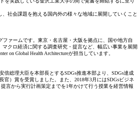
クトを実践している金沢工業大学の間で覚書を締結するに至り
し、社会課題を抱える国内外の様々な地域に展開していくこと
ングファームです。東京・名古屋・大阪を拠点に、国や地方自
、マクロ経済に関する調査研究・提言など、幅広い事業を展開
l Health Architectureが担当しています。
、安倍総理大臣を本部長とするSDGs推進本部より、SDGs達成
官）賞を受賞しました。また、2018年3月にはSDGsビジネ
習・提言から実行計画策定までを1年かけて行う授業を経営情報