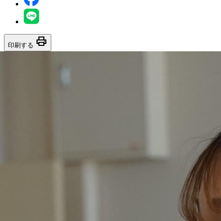
print
印刷する