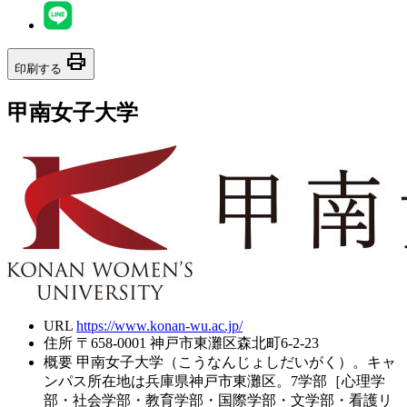
print
印刷する
甲南女子大学
URL
https://www.konan-wu.ac.jp/
住所
〒658-0001 神戸市東灘区森北町6-2-23
概要
甲南女子大学（こうなんじょしだいがく）。キャ
ンパス所在地は兵庫県神戸市東灘区。7学部［心理学
部・社会学部・教育学部・国際学部・文学部・看護リ