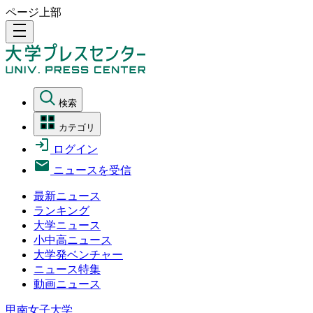
ページ上部
density_medium
検索
カテゴリ
ログイン
ニュースを受信
最新ニュース
ランキング
大学ニュース
小中高ニュース
大学発ベンチャー
ニュース特集
動画ニュース
甲南女子大学