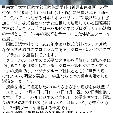
甲南女子大学 国際学部国際英語学科（神戸市東灘区）の学
生が、7月19日（土）～21日（月・祝）に開催される「踊っ
て、食べて、つながる日本のオマツリexpo IN 淡路島 」に参
加します。株式会社パソナと連携して運用している国際英語
学科のプログラム「グローバルビジネスプログラム」の活動
の一環として、"世界の遊び"をテーマにした体験型ブースを
出展します。
国際英語学科では、2025年度より株式会社パソナと連携し
ながら学科独自のプログラムである「グローバルビジネスプ
ログラム」を運営しています。
グローバルビジネスに必要なスキルを理解し、知識を身に
つけることを目標としている「グローバルビジネスと文化
Ⅰ」の授業では、パソナグループ社員とともに”世界の遊
び”について調査を実施し、学生ならではの視点も活かした
議論をしました。
授業を通じて選定した4カ国のさまざまな遊びを体験型ブ
ースとして、7月20日（日）・21日（月・祝）の2日間出展し
ます。「グローバルビジネスと文化Ⅰ」の受講生である国際
英語学科の2年生17名（20日：8名、21日：9名）が中心とな
り、2日間ブースを運営する予定です。