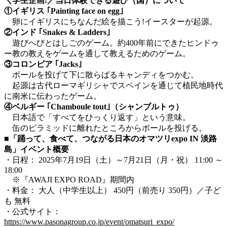
＼学生企画!／当日体験できる遊び（国）について
①イギリス ｢Painting face on egg｣
卵にイギリスにちなんだ絵を描こう!イースターが起源。
②インド ｢Snakes & Ladders｣
遊びへびとはしごのゲーム。約400年前にできたヒンドゥ
ー教の教えをゲームを通して教えるためのゲーム。
③コロンビア ｢Jacks｣
ボールを投げて下に散らばるキャンディをつかむ。
起源は古代ローマギリシャでスペインを通じて植民地時代
に南米に伝わったゲーム。
④ベルギー ｢Chamboule tout｣（シャンブルトゥ）
日本語で「すべてをひっくり返す」という意味。
缶のピラミッドに離れたところからボールを投げる。
■「踊って、食べて、つながる日本のオマツリexpo IN 淡路
島」イベント概要
・日程： 2025年7月19日（土）～7月21日（月・祝） 11:00 ～
18:00
※『AWAJI EXPO ROAD』期間内
・料金： 大人（中学生以上） 450円（前売り 350円）／子ど
も 無料
・公式サイト：
https://www.pasonagroup.co.jp/event/omatsuri_expo/