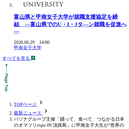
富山県と甲南女子大学が就職支援協定を締
結 ―富山県でのU・I・Jタ―ン就職を促進へ
―
2026.06.29 14:00
甲南女子大学
すべてを見る
chevron_forward
TOPページ
chevron_forward
最新ニュース
パソナグループ主催「踊って、食べて、つながる日本
のオマツリexpo IN 淡路島」に甲南女子大生が”世界の