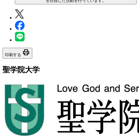
を目指した活動を行っています。
print
印刷する
聖学院大学