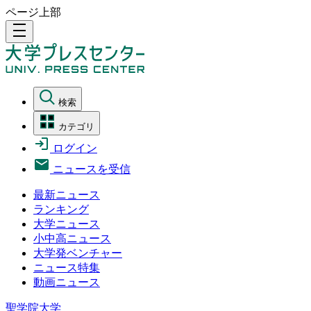
ページ上部
density_medium
検索
カテゴリ
ログイン
ニュースを受信
最新ニュース
ランキング
大学ニュース
小中高ニュース
大学発ベンチャー
ニュース特集
動画ニュース
聖学院大学