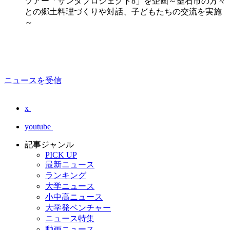
ツアー「サンタプロジェクト8」を企画～釜石市の方々
との郷土料理づくりや対話、子どもたちの交流を実施
～
ニュースを受信
x
youtube
記事ジャンル
PICK UP
最新ニュース
ランキング
大学ニュース
小中高ニュース
大学発ベンチャー
ニュース特集
動画ニュース