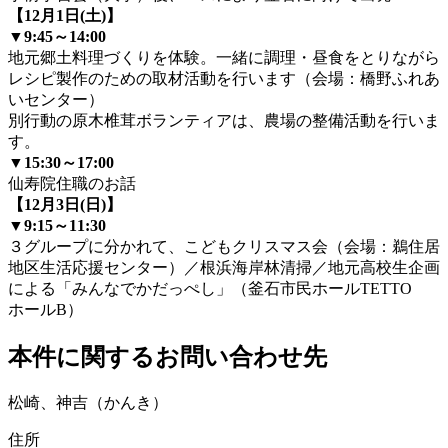
【12月1日(土)】
▼9:45～14:00
地元郷土料理づくりを体験。一緒に調理・昼食をとりながら
レシピ製作のための取材活動を行います（会場：橋野ふれあ
いセンター）
別行動の原木椎茸ボランティアは、農場の整備活動を行いま
す。
▼
15:30～17:00
仙寿院住職のお話
【12月3日(日)】
▼
9:15～11:30
３グループに分かれて、こどもクリスマス会（会場：鵜住居
地区生活応援センター）／根浜海岸林清掃／地元高校生企画
による「みんなでかだっぺし」（釜石市民ホールTETTO
ホールB）
本件に関するお問い合わせ先
松崎、神吉（かんき）
住所