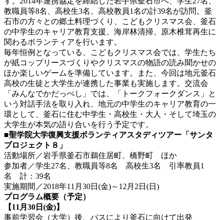
す。2014年連携協定を締結した岩手県釜石市へ、学生27名、
教職員等8名、高校生3名、高校教員1名の計39名が訪問。釜
石市の方々との郷土料理づくり、こどもクリスマス会、釜石
の中学生のキャリア教育支援、海岸林清掃、原木椎茸再生に
関わるボランティアを行います。
毎年恒例となっている、こどもクリスマス会では、学生たち
が紙コップリースづくりやクリスマスの物語の読み聞かせの
ほか楽しいゲームを準備しています。また、今回は地元釜石
高校の生徒と大学生が連携した事業も実施します。交流会
「みんなでかだっぺし」では、「トークフォークダンス」と
いう対話手法を取り入れ、地元の中学生のキャリア教育の一
環として、釜石に住む中学生・高校生・大人・そして埼玉の
大学生が本気の語り合いを行う予定です。
■聖学院大学復興支援ボランティアスタディツアー「サンタ
プロジェクト８」
活動場所／岩手県釜石市鵜住居町、橋野町 ほか
参加者／学生27名、教職員等8名 高校生3名 引率教員1
名 計：39名
実施期間／2018年11月30日(金)～12月2日(日)
プログラム概要（予定）
【11月30日(金)】
事前学習会（大学）後、バスにより釜石に向けて出発