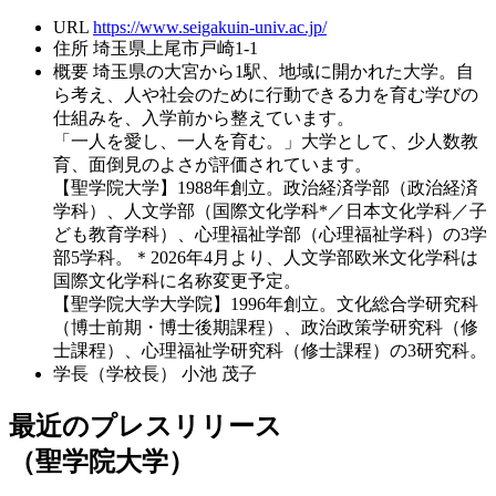
URL
https://www.seigakuin-univ.ac.jp/
住所
埼玉県上尾市戸崎1-1
概要
埼玉県の大宮から1駅、地域に開かれた大学。自
ら考え、人や社会のために行動できる力を育む学びの
仕組みを、入学前から整えています。
「一人を愛し、一人を育む。」大学として、少人数教
育、面倒見のよさが評価されています。
【聖学院大学】1988年創立。政治経済学部（政治経済
学科）、人文学部（国際文化学科*／日本文化学科／子
ども教育学科）、心理福祉学部（心理福祉学科）の3学
部5学科。＊2026年4月より、人文学部欧米文化学科は
国際文化学科に名称変更予定。
【聖学院大学大学院】1996年創立。文化総合学研究科
（博士前期・博士後期課程）、政治政策学研究科（修
士課程）、心理福祉学研究科（修士課程）の3研究科。
学長（学校長）
小池 茂子
最近のプレスリリース
（聖学院大学）