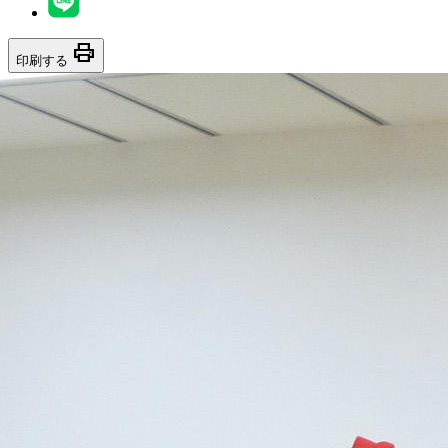
print
印刷する