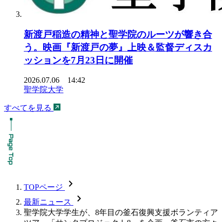
新渡戸稲造の精神と聖学院のルーツが響き合
う。映画『新渡戸の夢』上映＆監督ディスカ
ッションを7月23日に開催
2026.07.06 14:42
聖学院大学
すべてを見る
chevron_forward
TOPページ
chevron_forward
最新ニュース
聖学院大学学生が、8年目の釜石復興支援ボランティア