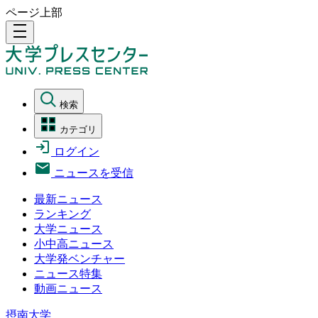
ページ上部
density_medium
検索
カテゴリ
ログイン
ニュースを受信
最新ニュース
ランキング
大学ニュース
小中高ニュース
大学発ベンチャー
ニュース特集
動画ニュース
摂南大学