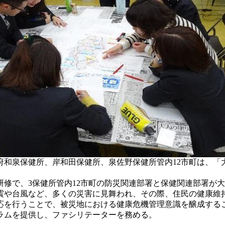
和泉保健所、岸和田保健所、泉佐野保健所管内12市町は、「
修で、3保健所管内12市町の防災関連部署と保健関連部署が
震や台風など、多くの災害に見舞われ、その際、住民の健康維
応を行うことで、被災地における健康危機管理意識を醸成する
ラムを提供し、ファシリテーターを務める。