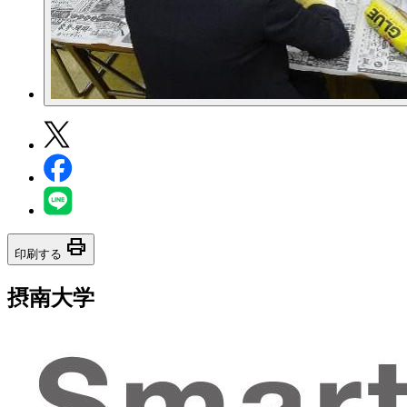
print
印刷する
摂南大学