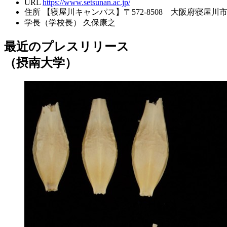
URL
https://www.setsunan.ac.jp/
住所
【寝屋川キャンパス】〒572-8508 大阪府寝屋川市池
学長（学校長）
久保康之
最近のプレスリリース
（摂南大学）