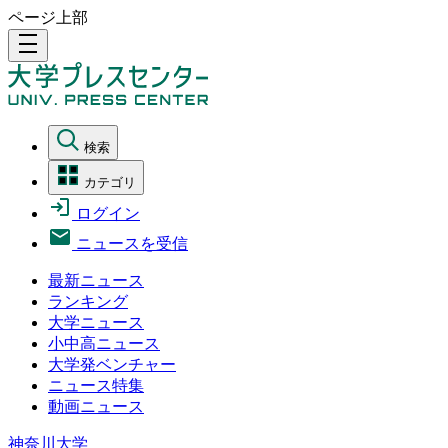
ページ上部
density_medium
検索
カテゴリ
ログイン
ニュースを受信
最新ニュース
ランキング
大学ニュース
小中高ニュース
大学発ベンチャー
ニュース特集
動画ニュース
神奈川大学