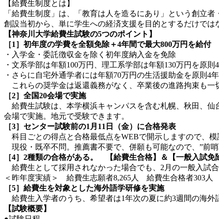
【給費生制度とは】
「給費生制度」は、「教育は人を造るにあり」という創立者・
創設当初から、単に学生への経済支援を目的とするだけでは
【神奈川大学給費生試験の5つのポイント】
［1］初年度の学費を全額免除＋4年間で最大800万円を給付
・入学金・委託徴収金を除く初年度納入金を免除
・文系学部は年額100万円、理工系学部は年額130万円を原則
・さらに自宅外通学者には年額70万円の生活援助金を原則4
これらの奨学金は返還義務がなく、卒業後の進路拘束も一
［2］全国20会場で実施
給費生試験は、本学横浜キャンパスを含む札幌、秋田、仙台
会場で実施。地元で受験できます。
［3］センター試験前の1月11日（金）に合格発表
科目ごとの得点と合格最低点をWEBで開示しますので、模
現役・既卒不問。推薦書不要で、併願も可能なので、”前哨
［4］2種類の合格がある。 【給費生合格】＆【一般入試免
給費生として採用されなかった場合でも、2月の一般入試合
＜昨年度実績＞ 給費生志願者8,265人 給費生合格者303人 
［5］給費生を対象とした海外語学研修を実施
給費生入学者のうち、希望者は1年次の夏に約3週間の海外
【試験概要】
●試験日程