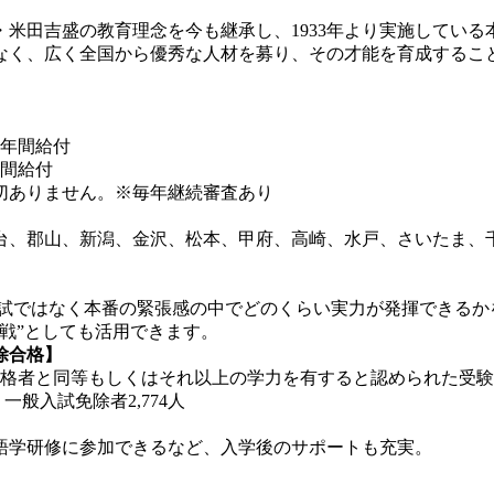
米田吉盛の教育理念を今も継承し、1933年より実施している
なく、広く全国から優秀な人材を募り、その才能を育成するこ
4年間給付
年間給付
切ありません。※毎年継続審査あり
、郡山、新潟、金沢、松本、甲府、高崎、水戸、さいたま、千
試ではなく本番の緊張感の中でどのくらい実力が発揮できるか
戦”としても活用できます。
除合格】
格者と同等もしくはそれ以上の学力を有すると認められた受験
一般入試免除者2,774人
語学研修に参加できるなど、入学後のサポートも充実。