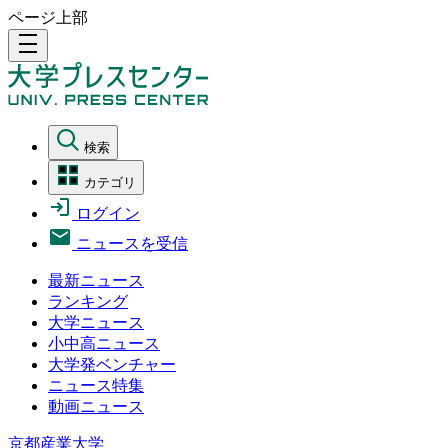
ページ上部
density_medium
検索
カテゴリ
ログイン
ニュースを受信
最新ニュース
ランキング
大学ニュース
小中高ニュース
大学発ベンチャー
ニュース特集
動画ニュース
京都産業大学