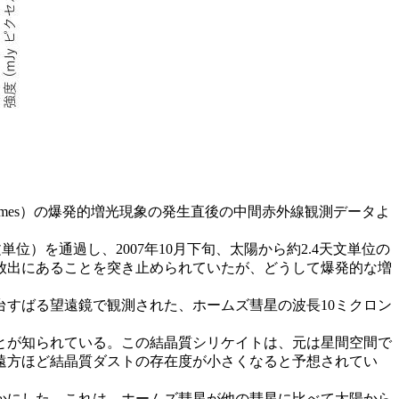
olmes）の爆発的増光現象の発生直後の中間赤外線観測データよ
文単位）を通過し、2007年10月下旬、太陽から約2.4天文単位の
放出にあることを突き止められていたが、どうして爆発的な増
すばる望遠鏡で観測された、ホームズ彗星の波長10ミクロン
とが知られている。この結晶質シリケイトは、元は星間空間で
遠方ほど結晶質ダストの存在度が小さくなると予想されてい
かにした。これは、ホームズ彗星が他の彗星に比べて太陽から