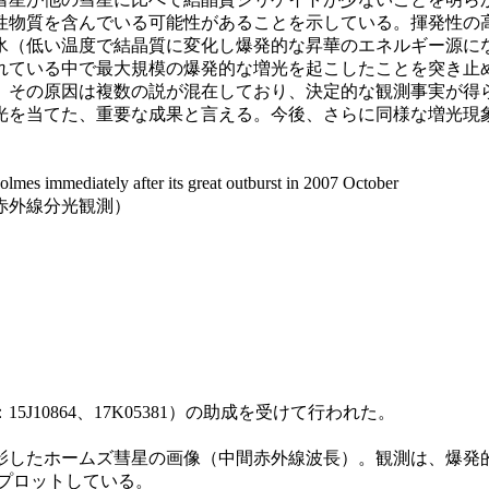
性物質を含んでいる可能性があることを示している。揮発性の
氷（低い温度で結晶質に変化し爆発的な昇華のエネルギー源に
れている中で最大規模の爆発的な増光を起こしたことを突き止
その原因は複数の説が混在しており、決定的な観測事実が得
を当てた、重要な成果と言える。今後、さらに同様な増光現
s immediately after its great outburst in 2007 October
赤外線分光観測）
10864、17K05381）の助成を受けて行われた。
鏡で撮影したホームズ彗星の画像（中間赤外線波長）。観測は、爆発
みでプロットしている。