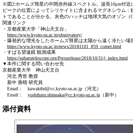
※図2:ホームズ彗星の中間赤外線スペクトル。波長10μm
ピークの位置によってシリケイトに含まれるマグネシウム：鉄の
トであることが分かる。灰色のハッチは地球大気のオゾン（
関連リンク
・京都産業大学「神山天文台」
https://www.kyoto-su.ac.jp/observatory/
・爆発的な増光をしたホームズ彗星は太陽から遠く冷たい場
https://www.kyoto-su.ac.jp/news/20181101_859_comet.html
・すばる望遠鏡 観測成果
https://subarutelescope.org/Pressrelease/2018/10/31/j_index.html
▼本件に関する問い合わせ先
京都産業大学 神山天文台
河北 秀世 教授
新中 善晴 研究員
Email：
kawakthd@cc.kyoto-su.ac.jp（河北）
Email：
yoshiharu.shinnaka@cc.kyoto-su.ac.jp
（新中）
添付資料