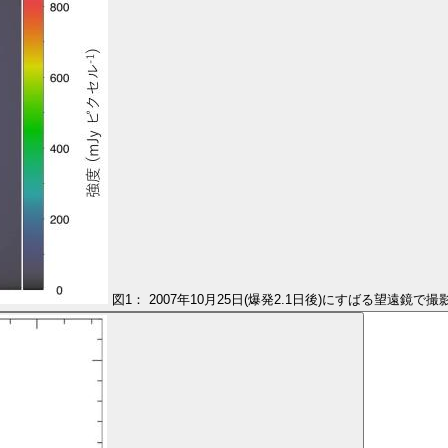
図1： 2007年10月25日(爆発2.1日後)にすばる望遠鏡