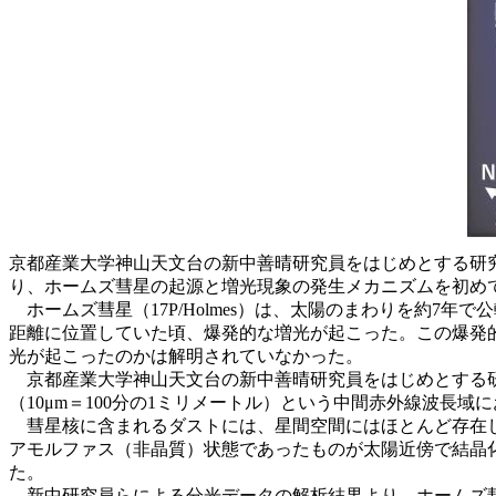
京都産業大学神山天文台の新中善晴研究員をはじめとする研究グル
り、ホームズ彗星の起源と増光現象の発生メカニズムを初め
ホームズ彗星（17P/Holmes）は、太陽のまわりを約7年で公
距離に位置していた頃、爆発的な増光が起こった。この爆発
光が起こったのかは解明されていなかった。
京都産業大学神山天文台の新中善晴研究員をはじめとする研
（10μm＝100分の1ミリメートル）という中間赤外線波長
彗星核に含まれるダストには、星間空間にはほとんど存在し
アモルファス（非晶質）状態であったものが太陽近傍で結晶
た。
新中研究員らによる分光データの解析結果より、ホームズ彗