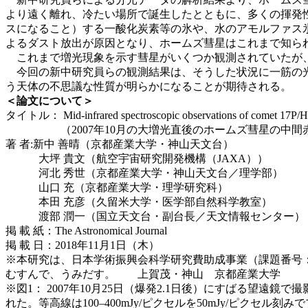
より遠く離れ、冷たい場所で誕生したとともに、多くの揮発
スになること）する一酸化炭素等の氷や、水のアモルファス
よるダスト放出が原因となり、ホームズ彗星はこれまで知ら
これまで増光現象を示す彗星がいくつか観測されていたが、
今回の新中研究員らの観測結果は、そうした状況に一筋の光
う天体の不思議な性質が明らかになることが期待される。
＜論文について＞
タイトル： Mid-infrared spectroscopic observations of comet 17P/Holme
（2007年10月の大増光直後のホームズ彗星の中間
著 者:新中 善晴（京都産業大学・神山天文台）
大坪 貴文（航空宇宙研究開発機構（JAXA））
河北 秀世（京都産業大学・神山天文台／理学部）
山口 充（京都産業大学・理学研究科）
本田 充彦（久留米大学・医学部自然科学教室）
渡部 潤一（国立天文台・副台長／天文情報センター）
掲 載 紙：The Astronomical Journal
掲 載 日：2018年11月1日（木）
※本研究は、日本学術振興会科学研究費助成事業（課題番号：15J
むすんで、うみだす。 上賀茂・神山 京都産業大学
※図1： 2007年10月25日（爆発2.1日後）にすばる望遠
れた。等高線は100–400mJy/ピクセルを50mJy/ピクセル刻