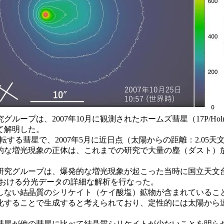
ープは、2007年10月に観測されたホームズ彗星（17P/H
て解明した。
転する彗星で、2007年5月に近日点（太陽からの距離：2.05天
的な増光現象の正体は、これまでの研究で大量の塵（ダスト）
究グループは、爆発的な増光現象が起こった当時に国立天文台
域における分光データの詳細な解析を行なった。
ない結晶質のシリケイト（ケイ酸塩）鉱物が含まれているこ
化することで生成すると考えられており、定性的には太陽から
星が他の彗星に比べて結晶質シリケイトが少ないことを明ら