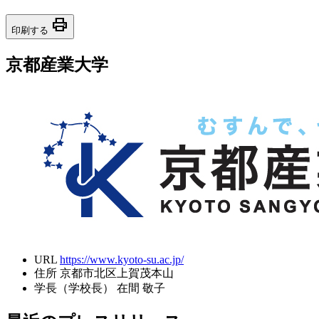
print
印刷する
京都産業大学
URL
https://www.kyoto-su.ac.jp/
住所
京都市北区上賀茂本山
学長（学校長）
在間 敬子