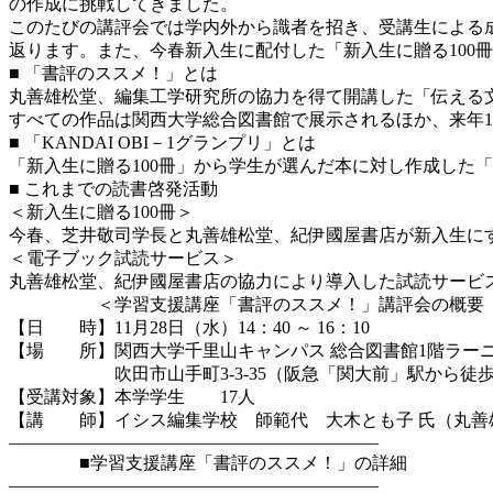
の作成に挑戦してきました。
このたびの講評会では学内外から識者を招き、受講生による
返ります。また、今春新入生に配付した「新入生に贈る100冊」
■ 「書評のススメ！」とは
丸善雄松堂、編集工学研究所の協力を得て開講した「伝える
すべての作品は関西大学総合図書館で展示されるほか、来年1
■ 「KANDAI OBI－1グランプリ」とは
「新入生に贈る100冊」から学生が選んだ本に対し作成した
■ これまでの読書啓発活動
＜新入生に贈る100冊＞
今春、芝井敬司学長と丸善雄松堂、紀伊國屋書店が新入生にす
＜電子ブック試読サービス＞
丸善雄松堂、紀伊國屋書店の協力により導入した試読サービス
＜学習支援講座「書評のススメ！」講評会の概要 
【日 時】11月28日（水）14：40 ～ 16：10
【場 所】関西大学千里山キャンパス 総合図書館1階ラーニ
吹田市山手町3-3-35（阪急「関大前」駅から徒歩約
【受講対象】本学学生 17人
【講 師】イシス編集学校 師範代 大木とも子 氏（丸善
—————————————————————
■学習支援講座「書評のススメ！」の詳細
—————————————————————