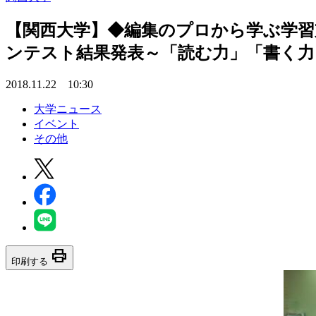
【関西大学】◆編集のプロから学ぶ学習
ンテスト結果発表～「読む力」「書く力
2018.11.22 10:30
大学ニュース
イベント
その他
print
印刷する