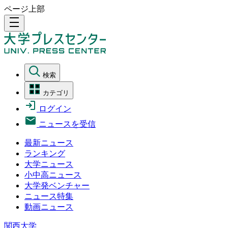
ページ上部
density_medium
検索
カテゴリ
ログイン
ニュースを受信
最新ニュース
ランキング
大学ニュース
小中高ニュース
大学発ベンチャー
ニュース特集
動画ニュース
関西大学