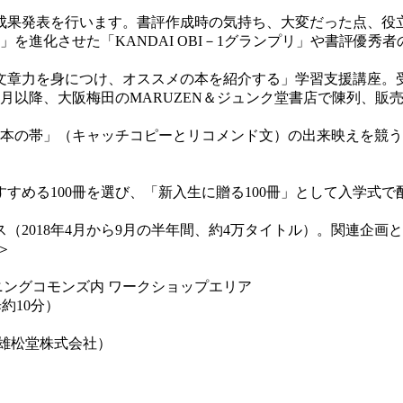
成果発表を行います。書評作成時の気持ち、大変だった点、役
を進化させた「KANDAI OBI－1グランプリ」や書評優秀
文章力を身につけ、オススメの本を紹介する」学習支援講座。
月以降、大阪梅田のMARUZEN＆ジュンク堂書店で陳列、販
「本の帯」（キャッチコピーとリコメンド文）の出来映えを競
すめる100冊を選び、「新入生に贈る100冊」として入学式で
（2018年4月から9月の半年間、約4万タイトル）。関連企
＞
ングコモンズ内 ワークショップエリア
10分）
雄松堂株式会社）