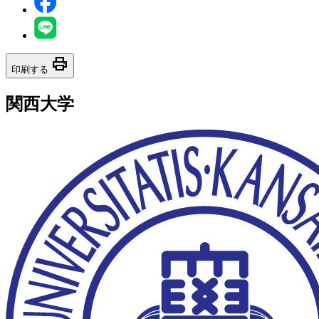
print
印刷する
関西大学