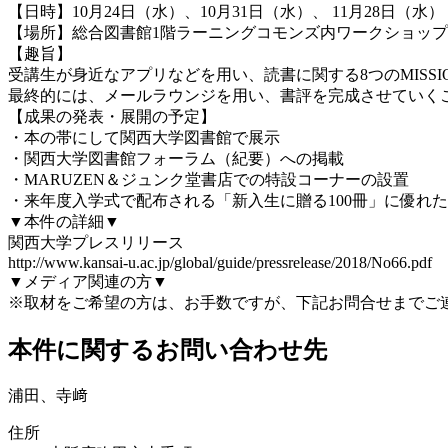
【日時】10月24日（水）、10月31日（水）、 11月28日（水） 
【場所】総合図書館1階ラーニングコモンズ内ワークショッ
【趣旨】
受講生が身近なアプリなどを用い、読書に関する8つのMIS
最終的には、メールラウンジを用い、書評を完成させていく
【成果の発表・展開の予定】
・本の帯にして関西大学図書館で展示
・関西大学図書館フォーラム（紀要）への掲載
・MARUZEN＆ジュンク堂書店での特設コーナーの設置
・来年度入学式で配布される「新入生に贈る100冊」に優れ
▼本件の詳細▼
関西大学プレスリリース
http://www.kansai-u.ac.jp/global/guide/pressrelease/2018/No66.pdf
▼メディア関連の方▼
※取材をご希望の方は、お手数ですが、下記お問合せまでご
本件に関するお問い合わせ先
浦田、寺﨑
住所