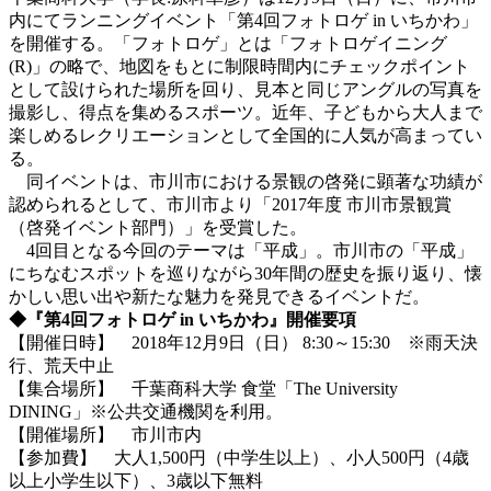
内にてランニングイベント「第4回フォトロゲ in いちかわ」
を開催する。「フォトロゲ」とは「フォトロゲイニング
(R)」の略で、地図をもとに制限時間内にチェックポイント
として設けられた場所を回り、見本と同じアングルの写真を
撮影し、得点を集めるスポーツ。近年、子どもから大人まで
楽しめるレクリエーションとして全国的に人気が高まってい
る。
同イベントは、市川市における景観の啓発に顕著な功績が
認められるとして、市川市より「2017年度 市川市景観賞
（啓発イベント部門）」を受賞した。
4回目となる今回のテーマは「平成」。市川市の「平成」
にちなむスポットを巡りながら30年間の歴史を振り返り、懐
かしい思い出や新たな魅力を発見できるイベントだ。
◆『第4回フォトロゲ in いちかわ』開催要項
【開催日時】 2018年12月9日（日） 8:30～15:30 ※雨天決
行、荒天中止
【集合場所】 千葉商科大学 食堂「The University
DINING」※公共交通機関を利用。
【開催場所】 市川市内
【参加費】 大人1,500円（中学生以上）、小人500円（4歳
以上小学生以下）、3歳以下無料