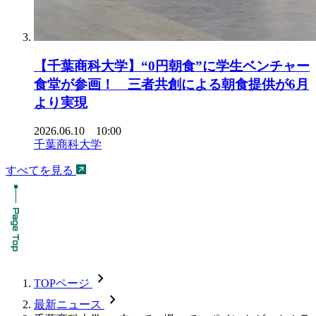
【千葉商科大学】“0円朝食”に学生ベンチャー
食堂が参画！ 三者共創による朝食提供が6月
より実現
2026.06.10 10:00
千葉商科大学
すべてを見る
chevron_forward
TOPページ
chevron_forward
最新ニュース