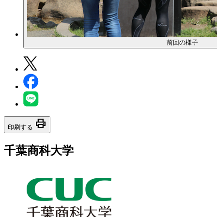
前回の様子
print
印刷する
千葉商科大学