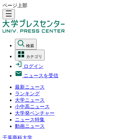
ページ上部
density_medium
検索
カテゴリ
ログイン
ニュースを受信
最新ニュース
ランキング
大学ニュース
小中高ニュース
大学発ベンチャー
ニュース特集
動画ニュース
千葉商科大学