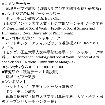
○コメンテーター
郷堀ヨゼフ准教授（淑徳大学アジア国際社会福祉研究所）
■カンボジアの仏教ソーシャルワーク
ボラ・チュン教授／Dr. Bora Chun
（王立プノンペン大学人文・社会学部ソーシャルワーク学科
／ Department of Social Work，Faculty of Social Science and
Humanities，Royal University of Phnom Penh）
■モンゴルの仏教ソーシャルワーク
バットキシグ・アディルビッシュ准教授／Dr. Batkhishig
Adilbish
（モンゴル国立大学人文科学部社会学・ソーシャルワーク学
科 ／ Department of Sociology and Social Work，School of Arts
and Sciences，National University of Mongolia）
≪シンポジウム≫
13：00～16：00
■研究紹介（議論テーマ主旨説明）
郷堀ヨゼフ准教授
○シンポジスト
バットキシグ・アディルビッシュ准教授
ボラ・チュン教授
鍋島直樹教授（龍谷大学文学部真宗学科、人間・科学・宗
教オープンリサーチセンター長）