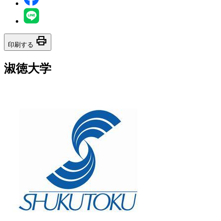
print
印刷する
淑徳大学