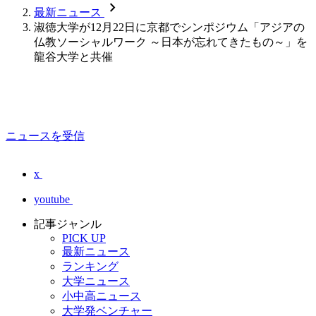
chevron_forward
最新ニュース
淑徳大学が12月22日に京都でシンポジウム「アジアの
仏教ソーシャルワーク ～日本が忘れてきたもの～」を
龍谷大学と共催
ニュースを受信
x
youtube
記事ジャンル
PICK UP
最新ニュース
ランキング
大学ニュース
小中高ニュース
大学発ベンチャー