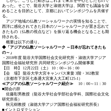
しかし、こうした動きはこれまで東京を中心としたもので
あった。そこで、龍谷大学と淑徳大学は、関西でも議論を深
めることを目的として、京都においてシンポジウムを共催す
る。
アジア地域の仏教ソーシャルワークの実情を知ることで、
西洋に感化されてきた日本のソーシャルワークが置き忘れて
きたもの（仏教の視点など）を振り返る機会となることも期
待される。
概要は以下の通り。
◆「アジアの仏教ソーシャルワーク ～日本が忘れてきたも
の～」
・2018年度 龍谷大学国際社会文化研究所・淑徳大学アジア
国際社会福祉研究所 共同研究シンポジウム開催事業
【日 時】 12月22日（土） 10：00～16：00
【会 場】 龍谷大学大宮キャンパス東黌 3階・302教室
（京都市下京区七条通大宮東入大工町125-1）
≪アジアの仏教ソーシャルワーク紹介≫
10：00～11：30
■開会の辞
佐藤彰男教授（龍谷大学社会学部社会学科、国際社会文化
研究所長）
秋元樹教授（淑徳大学アジア国際社会福祉研究所長）
■イントロダクション