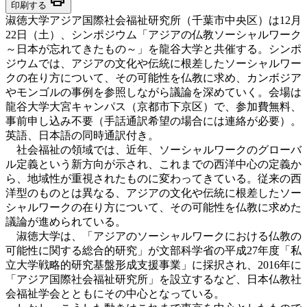
印刷する
淑徳大学アジア国際社会福祉研究所（千葉市中央区）は12月
22日（土）、シンポジウム「アジアの仏教ソーシャルワーク
～日本が忘れてきたもの～」を龍谷大学と共催する。シンポ
ジウムでは、アジアの文化や伝統に根差したソーシャルワー
クの在り方について、その可能性を仏教に求め、カンボジア
やモンゴルの事例を参照しながら議論を深めていく。会場は
龍谷大学大宮キャンパス（京都市下京区）で、参加費無料、
事前申し込み不要（手話通訳希望の場合には連絡が必要）。
英語、日本語の同時通訳付き。
社会福祉の領域では、近年、ソーシャルワークのグローバ
ル定義という新方向が示され、これまでの西洋中心の定義か
ら、地域性が重視されたものに変わってきている。従来の西
洋型のものとは異なる、アジアの文化や伝統に根差したソー
シャルワークの在り方について、その可能性を仏教に求めた
議論が進められている。
淑徳大学は、「アジアのソーシャルワークにおける仏教の
可能性に関する総合的研究」が文部科学省の平成27年度「私
立大学戦略的研究基盤形成支援事業」に採択され、2016年に
「アジア国際社会福祉研究所」を設立するなど、日本仏教社
会福祉学会とともにその中心となっている。