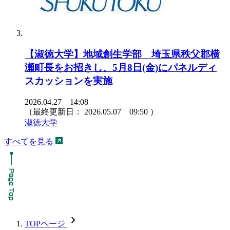
【淑徳大学】地域創生学部 埼玉県秩父郡横
瀬町長をお招きし、5月8日(金)にパネルディ
スカッションを実施
2026.04.27 14:08
（最終更新日：
2026.05.07 09:50
）
淑徳大学
すべてを見る
chevron_forward
TOPページ