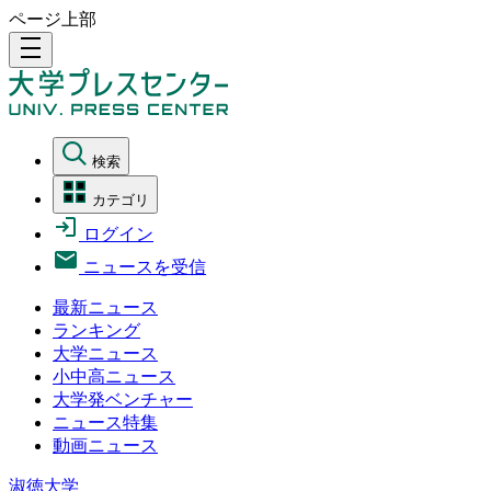
ページ上部
density_medium
検索
カテゴリ
ログイン
ニュースを受信
最新ニュース
ランキング
大学ニュース
小中高ニュース
大学発ベンチャー
ニュース特集
動画ニュース
淑徳大学