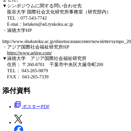
▼シンポジウムに関する問い合わせ先
龍谷大学 国際社会文化研究所事務室（研究部内）
TEL：077-543-7742
E-mai：lsetaken@ad.ryukoku.ac.jp
・淑徳大学HP
http://www.shukutoku.ac.jp/shisetsu/asiancenter/newsletter/sympo_2
・アジア国際社会福祉研究所HP
https://www.ariisw.com/
▼淑徳大学 アジア国際社会福祉研究所
住所： 〒260-8701 千葉市中央区大厳寺町200
TEL： 043-265-9879
FAX： 043-265-7339
添付資料
picture_as_pdf
ポスターPDF