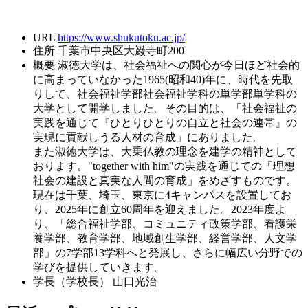
URL
https://www.shukutoku.ac.jp/
住所
千葉市中央区大巌寺町200
概要
淑徳大学は、社会福祉への関心が今日ほど社会的
に高まっていなかった1965(昭和40)年に、時代を先取
りして、社会福祉学部社会福祉学科の単学部単学科の
大学として開学しました。その目的は、「社会福祉の
実践を通じて『ひとりひとりの自立と社会の連帯』の
実現に貢献しうる人材の育成」にありました。
また淑徳大学は、大乗仏教の理念を建学の精神として
おります。"together with him"の実践を通じての「理想
社会の建設と真実な人間の育成」をめざすものです。
現在は千葉、埼玉、東京に4キャンパスを設置してお
り、2025年に創立60周年を迎えました。2023年度よ
り、「総合福祉学部、コミュニティ政策学部、看護栄
養学部、教育学部、地域創生学部、経営学部、人文学
部」の7学部13学科へと発展し、さらに幅広い分野での
学びを提供していきます。
学長（学校長）
山口光治