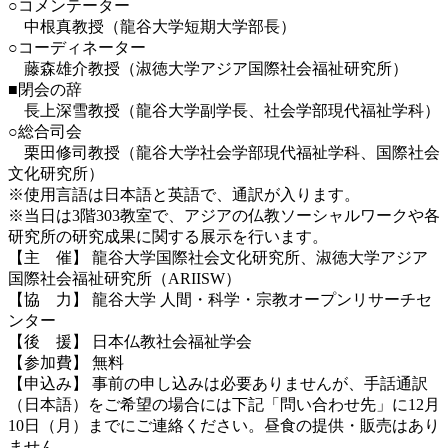
○コメンテーター
中根真教授（龍谷大学短期大学部長）
○コーディネーター
藤森雄介教授（淑徳大学アジア国際社会福祉研究所）
■閉会の辞
長上深雪教授（龍谷大学副学長、社会学部現代福祉学科）
○総合司会
栗田修司教授（龍谷大学社会学部現代福祉学科、国際社会
文化研究所）
※使用言語は日本語と英語で、通訳が入ります。
※当日は3階303教室で、アジアの仏教ソーシャルワークや各
研究所の研究成果に関する展示を行います。
【主 催】 龍谷大学国際社会文化研究所、淑徳大学アジア
国際社会福祉研究所（ARIISW）
【協 力】 龍谷大学 人間・科学・宗教オープンリサーチセ
ンター
【後 援】 日本仏教社会福祉学会
【参加費】 無料
【申込み】 事前の申し込みは必要ありませんが、手話通訳
（日本語）をご希望の場合には下記「問い合わせ先」に12月
10日（月）までにご連絡ください。昼食の提供・販売はあり
ません。