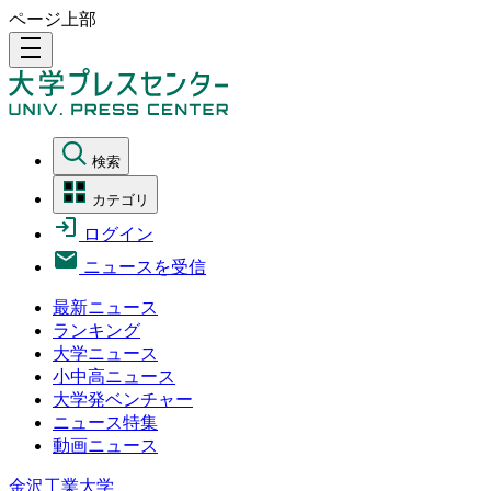
ページ上部
density_medium
検索
カテゴリ
ログイン
ニュースを受信
最新ニュース
ランキング
大学ニュース
小中高ニュース
大学発ベンチャー
ニュース特集
動画ニュース
金沢工業大学