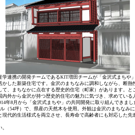
産学連携の開発チームであるKIT増田チームが「金沢式まちや
活かした新築住宅です。金沢のまちなみに調和しながら、断熱
て、まちなかに点在する歴史的住宅（町家）があります。と
国内外から金沢が持つ歴史的住宅の魅力に気づき、求めている
014年8月から「金沢式まちや」の共同開発に取り組んできまし
ル（54坪）で、県産の天然木を使用。外観は金沢のまちなみ
と現代的生活様式を両立させ、長寿命で高齢者にも対応した先
。
い。