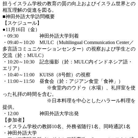
担うイスラム学校の教育の質の向上およびイスラム世界との
相互理解の促進を図る。
■神田外語大学訪問概要
【スケジュール】
●11月16日（金）
・09:30 神田外語大学到着
・09:40～10:20 MULC（Multilingual Communication Center／
多言語コミュニケーションセンター）の視察および学生との
交流（於：MULC）
・10:20～10:30 記念撮影（於：MULC内インドネシア語・
エリア）
・10:40～11:00 KUIS8（8号館）の視察
・11:00～11:50 昼食会（於：アジアン食堂「食神」）
※食堂内のウドゥ（水場）、礼拝室を使
った礼拝の時間を含む。
※日本料理を中心としたハラール料理を
提供。
・12:00 神田外語大学出発
【参加者】
・イスラム学校の教師10名、外務省随行1名、同時通訳1名
・神田外語大学