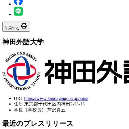
print
印刷する
神田外語大学
URL
https://www.kandagaigo.ac.jp/kuis/
住所
東京都千代田区内神田2-13-13
学長（学校長）
芦沢真五
最近のプレスリリース