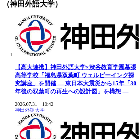
（神田外語大学）
【高大連携】神田外語大学×渋谷教育学園幕張
高等学校「福島県双葉町 ウェルビーイング探
究講座」を開催 ― 東日本大震災から15年「30
年後の双葉町の再生への設計図」を構想 ―
2026.07.31 10:42
神田外語大学