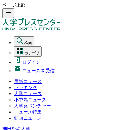
ページ上部
density_medium
検索
カテゴリ
ログイン
ニュースを受信
最新ニュース
ランキング
大学ニュース
小中高ニュース
大学発ベンチャー
ニュース特集
動画ニュース
神田外語大学