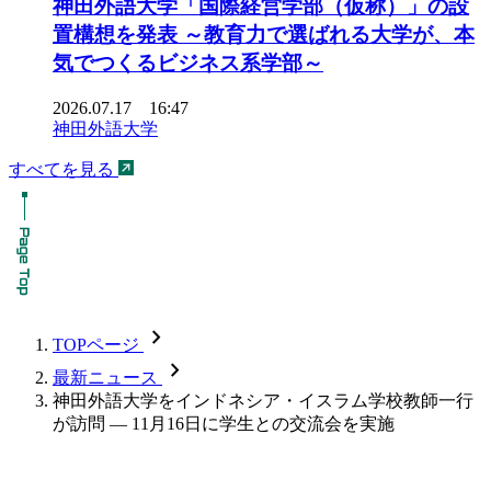
神田外語大学「国際経営学部（仮称）」の設
置構想を発表 ～教育力で選ばれる大学が、本
気でつくるビジネス系学部～
2026.07.17 16:47
神田外語大学
すべてを見る
chevron_forward
TOPページ
chevron_forward
最新ニュース
神田外語大学をインドネシア・イスラム学校教師一行
が訪問 — 11月16日に学生との交流会を実施