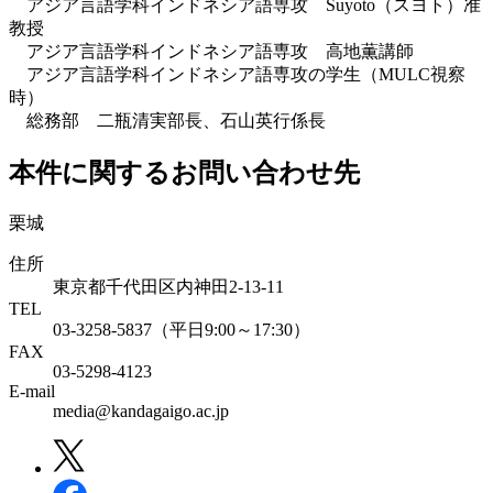
アジア言語学科インドネシア語専攻 Suyoto（スヨト）准
教授
アジア言語学科インドネシア語専攻 高地薫講師
アジア言語学科インドネシア語専攻の学生（MULC視察
時）
総務部 二瓶清実部長、石山英行係長
本件に関するお問い合わせ先
栗城
住所
東京都千代田区内神田2-13-11
TEL
03-3258-5837（平日9:00～17:30）
FAX
03-5298-4123
E-mail
media@kandagaigo.ac.jp