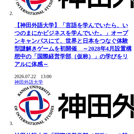
【神田外語大学】「言語を学んでいたら、い
つのまにかビジネスを学んでいた。」オープ
ンキャンパスにて、世界と日本をつなぐ体験
型謎解きゲームを初開催 ～2028年4月設置構
想中の「国際経営学部（仮称）」の学びをリ
アルに体感～
2026.07.22 13:00
神田外語大学