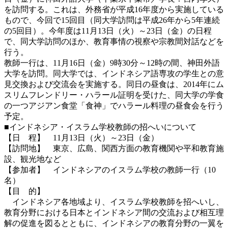
を訪問する。これは、外務省が平成16年度から実施している
もので、今回で15回目（同大学訪問は平成26年から5年連続
の5回目）。今年度は11月13日（火）～23日（金）の日程
で、同大学訪問のほか、教育事情の視察や宗教間対話などを
行う。
教師一行は、11月16日（金）9時30分～12時の間、神田外語
大学を訪問。同大学では、インドネシア語専攻の学生との意
見交換および交流会を実施する。同日の昼食は、2014年にム
スリムフレンドリー・ハラール証明を受けた、同大学の学食
の一つアジアン食堂「食神」でハラール料理の昼食会を行う
予定。
■インドネシア・イスラム学校教師の招へいについて
【日 程】 11月13日（火）～23日（金）
【訪問地】 東京、広島、関西方面の教育機関や平和教育施
設、観光地など
【参加者】 インドネシアのイスラム学校の教師一行（10
名）
【目 的】
インドネシア各地域より、イスラム学校教師を招へいし、
教育分野における日本とインドネシア間の交流および相互理
解の促進を図るとともに、インドネシアの教育分野の一翼を