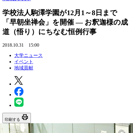
学校法人駒澤学園が12月1～8日まで
「早朝坐禅会」を開催 — お釈迦様の成
道（悟り）にちなむ恒例行事
2018.10.31 15:00
大学ニュース
イベント
地域貢献
print
印刷する