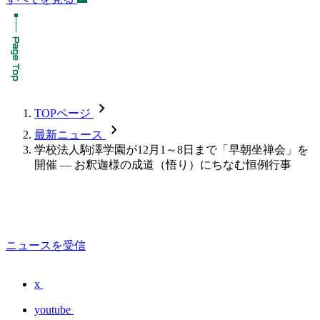
chevron_forward
TOPページ
chevron_forward
最新ニュース
学校法人駒澤学園が12月1～8日まで「早朝坐禅会」を
開催 — お釈迦様の成道（悟り）にちなむ恒例行事
ニュースを受信
x
youtube