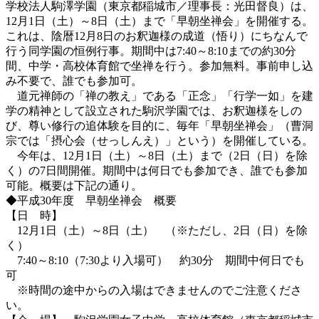
学校法人駒澤学園（東京都稲城市／理事長：光田督良）は、
12月1日（土）～8日（土）まで「早朝坐禅会」を開催する。
これは、陰暦12月8日のお釈迦様の成道（悟り）にちなんで
行う同学園の恒例行事。期間中は7:40～8:10までの約30分
間、中学・高校体育館で坐禅を行う。参加無料。事前申し込
み不要で、誰でも参加可。
道元禅師の「禅の教え」である「正念」「行学一如」を建
学の精神として設立された駒沢学園では、お釈迦様をしの
び、尊い修行の追体験を目的に、毎年「早朝坐禅会」（曹洞
宗では「摂心会（せっしんえ）」という）を開催している。
今年は、12月1日（土）～8日（土）まで（2日（日）を除
く）の7日間開催。期間中は何日でも参加でき、誰でも参加
可能。概要は下記の通り。
◆平成30年度 早朝坐禅会 概要
【日 時】
12月1日（土）～8日（土） （※ただし、2日（日）を除
く）
7:40～8:10（7:30より入場可） 約30分 期間中何日でも
可
※時間の途中からの入場はできませんのでご注意くださ
い。