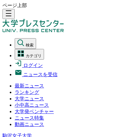
ページ上部
density_medium
検索
カテゴリ
ログイン
ニュースを受信
最新ニュース
ランキング
大学ニュース
小中高ニュース
大学発ベンチャー
ニュース特集
動画ニュース
駒沢女子大学