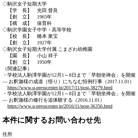
◇駒沢女子短期大学
【学 長】 光田 督良
【創 立】 1965年
【構 成】 保育科
◇駒沢学園女子中学・高等学校
【校 長】 橋本 衆宝
【創 立】 1927年
◇駒沢女子短期大学付属 こまざわ幼稚園
【園 長】 小山 祥子
【創 立】 1950年
（関連記事）
・学校法人駒澤学園が12月1～8日まで「早朝坐禅会」を開催
— お釈迦様の成道（悟り）にちなむ恒例行事（2017.11.01）
https://www.u-presscenter.jp/2017/11/post-38279.html
・学校法人駒澤学園が12月1～8日まで「早朝坐禅会」を開催
— お釈迦様の修行を追体験する（2016.11.01）
https://www.u-presscenter.jp/2016/11/post-36356.html
本件に関するお問い合わせ先
住所