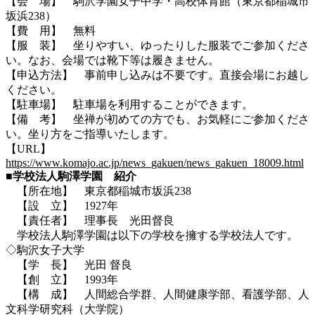
【会 場】 駒沢学園女子中学・高校体育館（東京都稲城市
坂浜238）
【費 用】 無料
【服 装】 坐りやすい、ゆったりした服装でご参加くださ
い。なお、会場では靴下等は履きません。
【申込方法】 事前申し込みは不要です。直接会場にお越し
ください。
【駐車場】 駐車場を利用することができます。
【備 考】 坐禅が初めての方でも、お気軽にご参加くださ
い。坐り方をご指導いたします。
【URL】
https://www.komajo.ac.jp/news_gakuen/news_gakuen_18009.html
■学校法人駒澤学園 紹介
【所在地】 東京都稲城市坂浜238
【設 立】 1927年
【責任者】 理事長 光田督良
学校法人駒澤学園は以下の学校を擁する学校法人です。
◇駒沢女子大学
【学 長】 光田 督良
【創 立】 1993年
【構 成】 人間総合学群、人間健康学部、看護学部、人
文科学研究科（大学院）