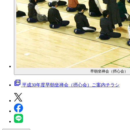
早朝坐禅会（摂心会）
picture_as_pdf
平成30年度早朝坐禅会（摂心会）ご案内チラシ