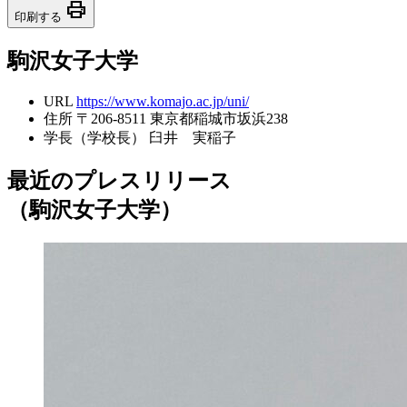
print
印刷する
駒沢女子大学
URL
https://www.komajo.ac.jp/uni/
住所
〒206-8511 東京都稲城市坂浜238
学長（学校長）
臼井 実稲子
最近のプレスリリース
（駒沢女子大学）