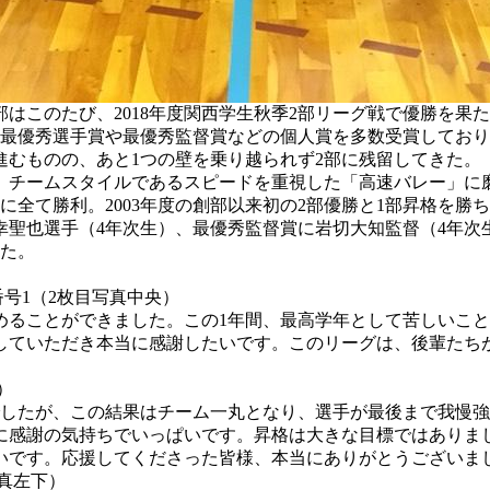
このたび、2018年度関西学生秋季2部リーグ戦で優勝を果た
は最優秀選手賞や最優秀監督賞などの個人賞を多数受賞しており
むものの、あと1つの壁を乗り越られず2部に残留してきた。
、チームスタイルであるスピードを重視した「高速バレー」に
全て勝利。2003年度の創部以来初の2部優勝と1部昇格を勝
聖也選手（4年次生）、最優秀監督賞に岩切大知監督（4年次
れた。
号1（2枚目写真中央）
めることができました。この1年間、最高学年として苦しいこと
していただき本当に感謝したいです。このリーグは、後輩たち
）
したが、この結果はチーム一丸となり、選手が最後まで我慢強
に感謝の気持ちでいっぱいです。昇格は大きな目標ではありま
いです。応援してくださった皆様、本当にありがとうございま
写真左下）