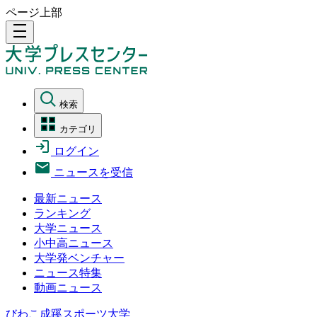
ページ上部
density_medium
検索
カテゴリ
ログイン
ニュースを受信
最新ニュース
ランキング
大学ニュース
小中高ニュース
大学発ベンチャー
ニュース特集
動画ニュース
びわこ成蹊スポーツ大学