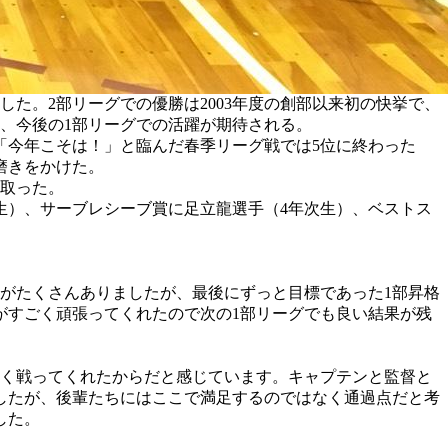
した。2部リーグでの優勝は2003年度の創部以来初の快挙で、
、今後の1部リーグでの活躍が期待される。
「今年こそは！」と臨んだ春季リーグ戦では5位に終わった
磨きをかけた。
ち取った。
生）、サーブレシーブ賞に足立龍選手（4年次生）、ベストス
がたくさんありましたが、最後にずっと目標であった1部昇格
がすごく頑張ってくれたので次の1部リーグでも良い結果が残
く戦ってくれたからだと感じています。キャプテンと監督と
したが、後輩たちにはここで満足するのではなく通過点だと考
した。