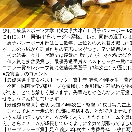
びわこ成蹊スポーツ大学（滋賀県大津市）男子バレーボール部は
これにより、同部は1部リーグへ昇格。また、同部の選手ら
男子バレーボール部はここ数年、上位との入れ替え戦には進
が、この敗戦から部員たちの闘志に火がつき、辛い練習の中
その結果、今リーグ戦では序盤に1敗したが、その後の試合に
個人賞も多数受賞し、最優秀選手賞＆ベストセッター賞に幸
コアラー賞＆レシーブ賞に佐藤奨馬選手（3年次生）が選ば
●受賞選手のコメント
【最優秀選手賞＆ベストセッター賞】幸 聖也／4年次生・背番
今回、関西大学2部リーグを優勝して創部初の1部昇格を決
ができ、とても嬉しく思います。先輩たちや色んな人に応援
せるように期待しています。
【最優秀監督賞】岩切 大知／4年次生・監督（2枚目写真左上
これまであと一歩の所で1部に昇格することができませんで
いう立場で頼りないところが多くあり、ただただチーム全員
え、さらにチームが成長していくように全力で頑張ってほし
【サーブレシーブ賞】足立 龍／4年次生・背番号34（2枚目