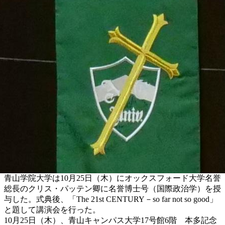
青山学院大学は10月25日（木）にオックスフォード大学名誉
総長のクリス・パッテン卿に名誉博士号（国際政治学）を授
与した。式典後、「The 21st CENTURY－so far not so good」
と題して講演会を行った。
10月25日（木）、青山キャンパス大学17号館6階 本多記念