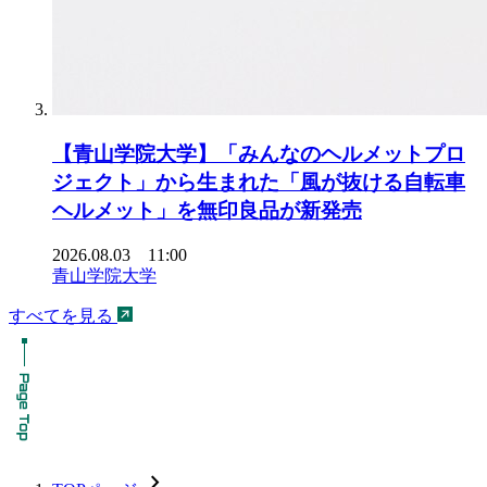
【青山学院大学】「みんなのヘルメットプロ
ジェクト」から生まれた「風が抜ける自転車
ヘルメット」を無印良品が新発売
2026.08.03 11:00
青山学院大学
すべてを見る
chevron_forward