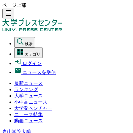
ページ上部
density_medium
検索
カテゴリ
ログイン
ニュースを受信
最新ニュース
ランキング
大学ニュース
小中高ニュース
大学発ベンチャー
ニュース特集
動画ニュース
青山学院大学