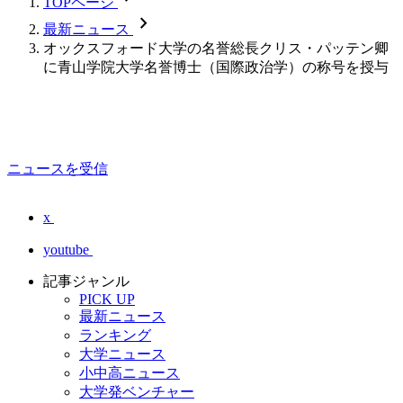
TOPページ
chevron_forward
最新ニュース
オックスフォード大学の名誉総長クリス・パッテン卿
に青山学院大学名誉博士（国際政治学）の称号を授与
ニュースを受信
x
youtube
記事ジャンル
PICK UP
最新ニュース
ランキング
大学ニュース
小中高ニュース
大学発ベンチャー