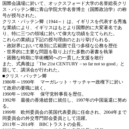
国際会議場に於いて、オックスフォード大学の名誉総長クリ
ス・パッテン卿に青山学院大学名誉博士（国際政治学）の称
号が授与された。
クリス・パッテン卿（1944～）は、イギリスを代表する秀逸
な業績により、イギリスはもとより国際的に大変著名であ
り、特に三つの領域に於いて偉大な功績を立てられた。
これらの業績は下記の授与理由のとおり挙げられる。
・政財界において格別に広範囲で且つ多様な公務を歴任
・世界的に主要な問題を取り上げた多数の著書を執筆
・困難な時期に学術機関への一貫した支援を敢行
また、式典後は「The 21st CENTURY－so far not so good」と
題して、講演会が行われた。
■クリス・パッテン卿
1986年～1990年 マーガレット・サッチャー政権下に於い
て政府の要職に就く。
1990年～1992年 保守党幹事長を歴任。
1992年 最後の香港総督に就任し、1997年の中国返還に努め
る。
1999年 欧州委員会の英国代表委員に任命され、2004年まで
同委員会の外交専門部会委員として活躍。
2011年～2014年 BBCトラストの会長。