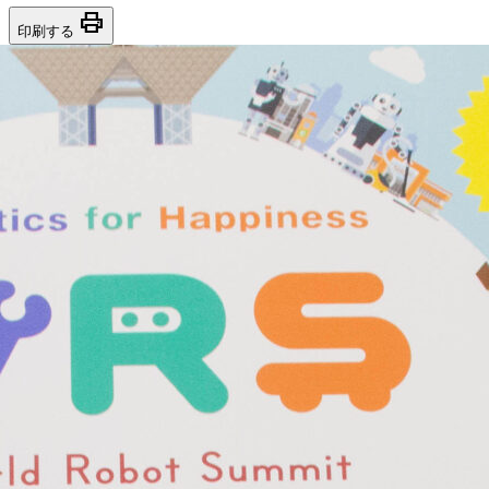
print
印刷する