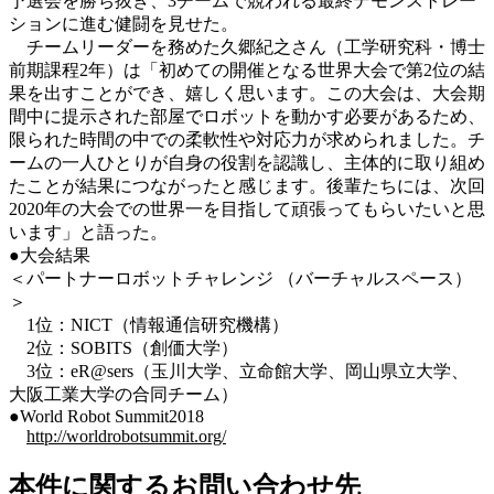
予選会を勝ち抜き、3チームで競われる最終デモンストレー
ションに進む健闘を見せた。
チームリーダーを務めた久郷紀之さん（工学研究科・博士
前期課程2年）は「初めての開催となる世界大会で第2位の結
果を出すことができ、嬉しく思います。この大会は、大会期
間中に提示された部屋でロボットを動かす必要があるため、
限られた時間の中での柔軟性や対応力が求められました。チ
ームの一人ひとりが自身の役割を認識し、主体的に取り組め
たことが結果につながったと感じます。後輩たちには、次回
2020年の大会での世界一を目指して頑張ってもらいたいと思
います」と語った。
●大会結果
＜パートナーロボットチャレンジ （バーチャルスペース）
＞
1位：NICT（情報通信研究機構）
2位：SOBITS（創価大学）
3位：eR@sers（玉川大学、立命館大学、岡山県立大学、
大阪工業大学の合同チーム）
●World Robot Summit2018
http://worldrobotsummit.org/
本件に関するお問い合わせ先