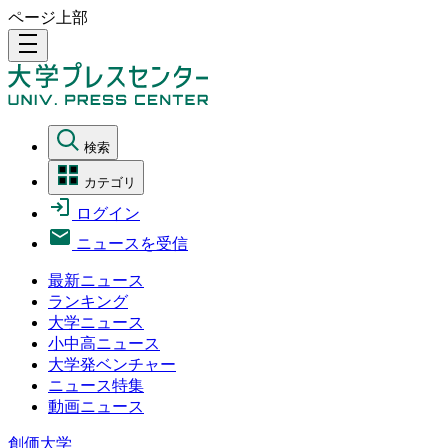
ページ上部
density_medium
検索
カテゴリ
ログイン
ニュースを受信
最新ニュース
ランキング
大学ニュース
小中高ニュース
大学発ベンチャー
ニュース特集
動画ニュース
創価大学