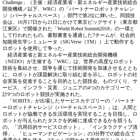
Challenge」（主催：経済産業省・新エネルギー産業技術総合
開発機構／以下、WRC）の「パートナーロボットチャレン
ジ（バーチャルスペース）」部門で第2位に輝いた。同競技
会は、10月17日から21日にかけて東京ビッグサイト（東京都
江東区）で開催された「World Robot Summit2018」の一環と
して行われたもの。書類審査を通過した7チームが、社会的
知能発生学シミュレータ（SIGVerse（TM））上で動作する
ロボットを使用して争った。
経済産業省と新エネルギー産業技術総合開発機構
（NEDO）が主催する「WRC」は、世界の高度なロボット
技術を集結させ、競争を通じて技術開発を加速させるととも
に、ロボットが課題解決に取り組む姿を示し、ロボットの社
会実装を促進することを目的とした競技会。ものづくり、サ
ービス、インフラ・災害、ジュニアの4つのカテゴリーで、
計9つのロボット競技が実施された。
「SOBITS」が出場したサービスカテゴリーの「パートナ
ーロボットチャレンジ（バーチャルスペース）」は、人間と
ロボットが協働できる生活環境を実現することを目指し、ロ
ボットが与えられたタスクを的確に達成できるかを競うも
の。「汎用目的サービスロボット」、「インタラクティブ清
掃」、「ヒューマンナビゲーション」の3分野での総合点で