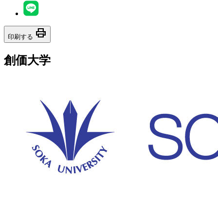
print
印刷する
創価大学