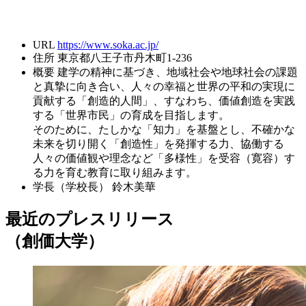
URL
https://www.soka.ac.jp/
住所
東京都八王子市丹木町1-236
概要
建学の精神に基づき、地域社会や地球社会の課題
と真摯に向き合い、人々の幸福と世界の平和の実現に
貢献する「創造的人間」、すなわち、価値創造を実践
する「世界市民」の育成を目指します。
そのために、たしかな「知力」を基盤とし、不確かな
未来を切り開く「創造性」を発揮する力、協働する
人々の価値観や理念など「多様性」を受容（寛容）す
る力を育む教育に取り組みます。
学長（学校長）
鈴木美華
最近のプレスリリース
（創価大学）