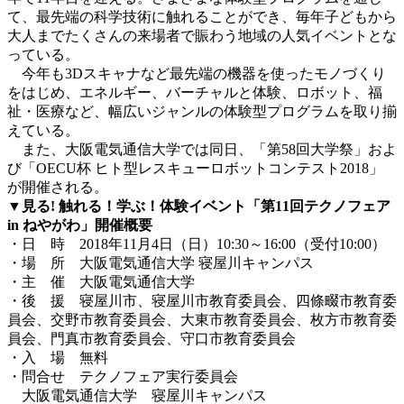
て、最先端の科学技術に触れることができ、毎年子どもから
大人までたくさんの来場者で賑わう地域の人気イベントとな
っている。
今年も3Dスキャナなど最先端の機器を使ったモノづくり
をはじめ、エネルギー、バーチャルと体験、ロボット、福
祉・医療など、幅広いジャンルの体験型プログラムを取り揃
えている。
また、大阪電気通信大学では同日、「第58回大学祭」およ
び「OECU杯 ヒト型レスキューロボットコンテスト2018」
が開催される。
▼見る
!
触れる！学ぶ！体験イベント「第
11
回テクノフェア
in
ねやがわ」開催概要
・日 時 2018年11月4日（日）10:30～16:00（受付10:00）
・場 所 大阪電気通信大学 寝屋川キャンパス
・主 催 大阪電気通信大学
・後 援 寝屋川市、寝屋川市教育委員会、四條畷市教育委
員会、交野市教育委員会、大東市教育委員会、枚方市教育委
員会、門真市教育委員会、守口市教育委員会
・入 場 無料
・問合せ テクノフェア実行委員会
大阪電気通信大学 寝屋川キャンパス