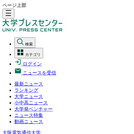
ページ上部
density_medium
検索
カテゴリ
ログイン
ニュースを受信
最新ニュース
ランキング
大学ニュース
小中高ニュース
大学発ベンチャー
ニュース特集
動画ニュース
大阪電気通信大学