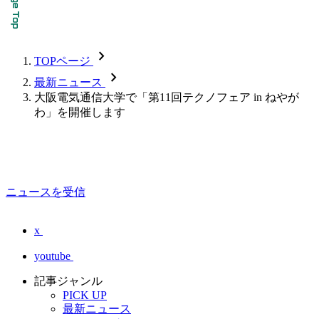
chevron_forward
TOPページ
chevron_forward
最新ニュース
大阪電気通信大学で「第11回テクノフェア in ねやが
わ」を開催します
ニュースを受信
x
youtube
記事ジャンル
PICK UP
最新ニュース