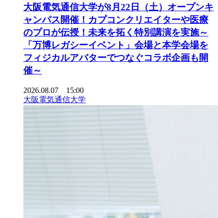
大阪電気通信大学が8月22日（土）オープンキ
ャンパス開催！カプコンクリエイターや医療
のプロが伝授！未来を拓く特別講演を実施～
「万博レガシーイベント」会場と本学会場を
フィジカルアバターでつなぐコラボ企画も開
催～
2026.08.07 15:00
大阪電気通信大学