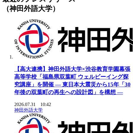
（神田外語大学）
【高大連携】神田外語大学×渋谷教育学園幕張
高等学校「福島県双葉町 ウェルビーイング探
究講座」を開催 ― 東日本大震災から15年「30
年後の双葉町の再生への設計図」を構想 ―
2026.07.31 10:42
神田外語大学