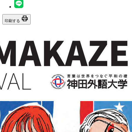
print
印刷する