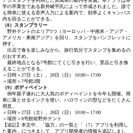
アシスタントを利用した浜風祭の案内を実施。本アプリは本
学の卒業生である新井崚平氏によって作成されました。誰で
も簡単に使える音声入力による案内で、効率よくキャンパス
内を回ることができる。
（8）スタンプラリー
野外テントのエリア5つ（ヨーロッパ・中南米・アジア・
アメリカ・東南アジア）を回り、スタンプをパンフレットに
押す。
出店で食を楽しみながら、旅行気分でスタンプを集めるの
がおすすめ。
最終地点となる7号館にてくじ引きを行い、景品と引き換
えることができる。
＜日時＞27日（土）、28日（日） 10:00～17:00
＜場所＞7号館2階
（9）ボディペイント
例年親子連れに大人気のボディペイントを今年も開催。簡
単に落とせるインクを使い、ハロウィンの型などをたくさん
用意。
＜日時＞27日（土）、28日（日） 10:00～17:00
＜場所＞8号館前野外テント
【追記】本文中、「協力」の一覧と「（7）アプリを利用し
た案内」につきまして、アプリ開発者の情報を追記しまし