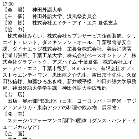
17:00
【会 場】 神田外語大学
【主 催】 神田外語大学、浜風祭委員会
【協 賛】 株式会社エイチ・アイ・エス 幕張支店
【協 力】
株式会社みらい、株式会社セブンサービス企画装飾、クリ
エイト・レント、ダスキンレントオール、千葉県食品安全
課、ダイナエッジ株式会社、栄養食株式会社、美浜消防署
打瀬出張所、千葉工業大学、株式会社ベースオントップ、株
式会社グラフィック、アズハイム 千葉幕張、株式会社エイ
チ・アイ・エス、千葉市役所、British Hills、有限会社オフィ
ストゥエンティワン、黒田龍之介先生、吉田京子先生、久保
田弘信様、加藤ひろあき様、新井崚平様、神田外語大学事務
局、神田外語大学学生課、神田外語大学広報部
【出 店】
出店・展示部門53団体（日本、ヨーロッパ・中南米・アジ
ア・アメリカ・東南アジアの料理や飲み物、展示物）
【発 表】
ステージパフォーマンス部門50団体（ダンス・バンド・ミ
ュージカルなど）
【企 画】