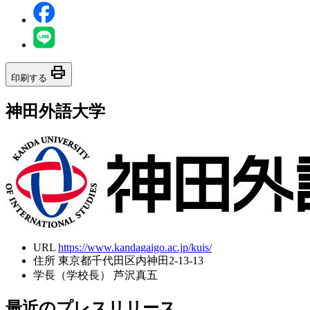
print
印刷する
神田外語大学
URL
https://www.kandagaigo.ac.jp/kuis/
住所
東京都千代田区内神田2-13-13
学長（学校長）
芦沢真五
最近のプレスリリース