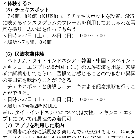
＜体験する＞
（5）チェキスポット
7号館、8号館（KUIS8）にてチェキスポットを設置。SNS
に映えるインスタグラムのフレームを利用しておしゃれな写
真を撮り、思い出を作ってもらう。
＜日時＞27日（土）、28日（日） 10:00～17:00
＜場所＞7号館、8号館
（6）民族衣装体験
ベトナム・タイ・インドネシア・韓国・中国・スペイン・
メキシコ・エジプトの8カ国（※1）の民族衣装を用意。来場
者に試着をしてもらい、普段では感じることのできない異国
の雰囲気を味わうことができる。
チェキスポットと併設し、チェキによる記念撮影を行うこ
とができる。
＜日時＞27日（土）、28日（日） 10:00～17:00
＜場所＞7号館2階 MULC
※1…タイ・インドネシアについては女性、メキシコ・エジ
プトについては男性のみ着用可
（7）アプリを利用した案内
来場者に存分に浜風祭を楽しんでいただけるよう、Google