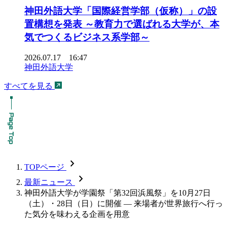
神田外語大学「国際経営学部（仮称）」の設
置構想を発表 ～教育力で選ばれる大学が、本
気でつくるビジネス系学部～
2026.07.17 16:47
神田外語大学
すべてを見る
chevron_forward
TOPページ
chevron_forward
最新ニュース
神田外語大学が学園祭「第32回浜風祭」を10月27日
（土）・28日（日）に開催 — 来場者が世界旅行へ行っ
た気分を味わえる企画を用意