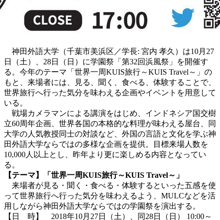
神田外語大学（千葉市美浜区／学長: 宮内 孝久）は10月27
日（土）、28日（日）に学園祭「第32回浜風祭」を開催す
る。今年のテーマ「世界一周KUIS旅行～KUIS Travel～」の
もと、来場者には、見る、聞く、食べる、体験することで、
世界旅行へ行った気分を味わえる企画やイベントを用意して
いる。
戦場カメラマンによる講演をはじめ、インドネシア国交樹
立60周年企画、世界各国の本格的な料理が味わえる屋台、同
大学の人気教授同士の対談など、外国の言語と文化を学ぶ神
田外語大学ならではの多様な企画を提供。目標来場人数を
10,000人以上とし、昨年より更に楽しめる内容となってい
る。
【テーマ】「世界一周KUIS旅行～KUIS Travel～」
来場者が見る・聞く・食べる・体験するといった五感を使
って世界旅行へ行った気分を味わえるよう、MULCなどを活
用しながら神田外語大学ならではの学園祭を演出する。
【日 時】 2018年10月27日（土）、同28日（日） 10:00～