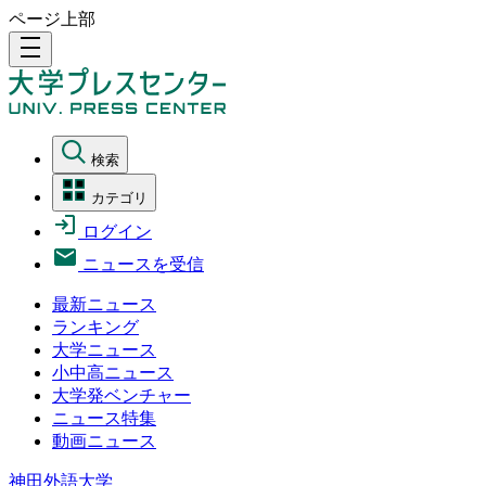
ページ上部
density_medium
検索
カテゴリ
ログイン
ニュースを受信
最新ニュース
ランキング
大学ニュース
小中高ニュース
大学発ベンチャー
ニュース特集
動画ニュース
神田外語大学