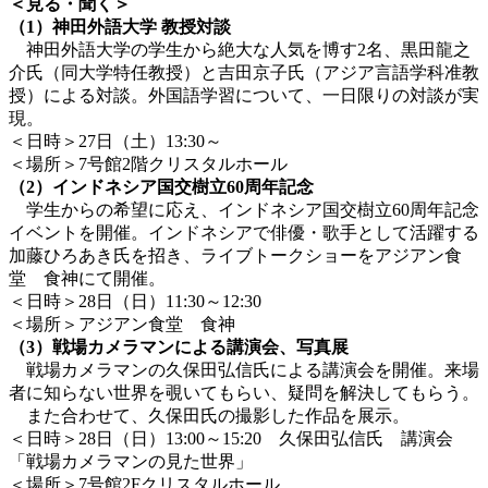
＜見る・聞く＞
（1）神田外語大学 教授対談
神田外語大学の学生から絶大な人気を博す2名、黒田龍之
介氏（同大学特任教授）と吉田京子氏（アジア言語学科准教
授）による対談。外国語学習について、一日限りの対談が実
現。
＜日時＞27日（土）13:30～
＜場所＞7号館2階クリスタルホール
（2）インドネシア国交樹立60周年記念
学生からの希望に応え、インドネシア国交樹立60周年記念
イベントを開催。インドネシアで俳優・歌手として活躍する
加藤ひろあき氏を招き、ライブトークショーをアジアン食
堂 食神にて開催。
＜日時＞28日（日）11:30～12:30
＜場所＞アジアン食堂 食神
（3）戦場カメラマンによる講演会、写真展
戦場カメラマンの久保田弘信氏による講演会を開催。来場
者に知らない世界を覗いてもらい、疑問を解決してもらう。
また合わせて、久保田氏の撮影した作品を展示。
＜日時＞28日（日）13:00～15:20 久保田弘信氏 講演会
「戦場カメラマンの見た世界」
＜場所＞7号館2Fクリスタルホール