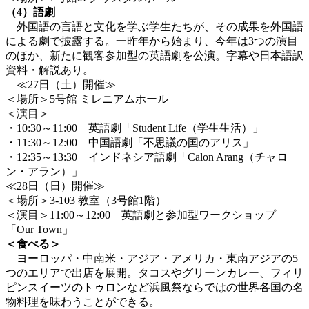
（4）語劇
外国語の言語と文化を学ぶ学生たちが、その成果を外国語
による劇で披露する。一昨年から始まり、今年は3つの演目
のほか、新たに観客参加型の英語劇を公演。字幕や日本語訳
資料・解説あり。
≪27日（土）開催≫
＜場所＞5号館 ミレニアムホール
＜演目＞
・10:30～11:00 英語劇「Student Life（学生生活）」
・11:30～12:00 中国語劇「不思議の国のアリス」
・12:35～13:30 インドネシア語劇「Calon Arang（チャロ
ン・アラン）」
≪28日（日）開催≫
＜場所＞3-103 教室（3号館1階）
＜演目＞11:00～12:00 英語劇と参加型ワークショップ
「Our Town」
＜食べる＞
ヨーロッパ・中南米・アジア・アメリカ・東南アジアの5
つのエリアで出店を展開。タコスやグリーンカレー、フィリ
ピンスイーツのトゥロンなど浜風祭ならではの世界各国の名
物料理を味わうことができる。