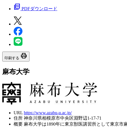
picture_as_pdf
PDFダウンロード
print
印刷する
麻布大学
URL
https://www.azabu-u.ac.jp/
住所
神奈川県相模原市中央区淵野辺1-17-71
概要
麻布大学は1890年に東京獣医講習所として東京市