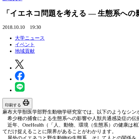
「イエネコ問題を考える — 生態系への
2018.10.10 19:30
大学ニュース
イベント
地域貢献
print
印刷する
麻布大学獣医学部野生動物学研究室では、以下のようなシン
希少種の捕食による生態系への影響や人獣共通感染症の伝
近年、OneHealth（「人、動物、環境（生態系）の健
てだけ捉えることに限界があることがわかります。
屋外のイエネコと野生動物や生態系、そして人との関係を、