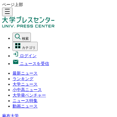
ページ上部
density_medium
検索
カテゴリ
ログイン
ニュースを受信
最新ニュース
ランキング
大学ニュース
小中高ニュース
大学発ベンチャー
ニュース特集
動画ニュース
麻布大学