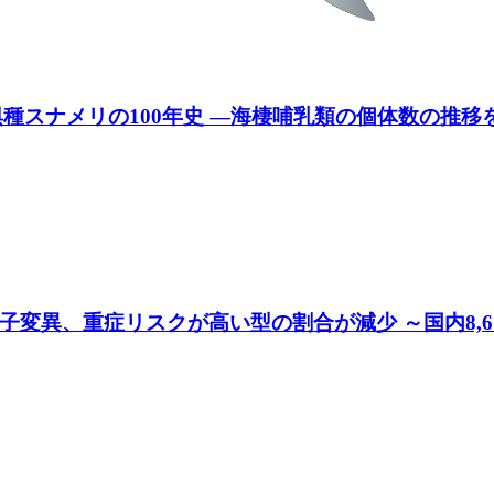
種スナメリの100年史 ―海棲哺乳類の個体数の推移
変異、重症リスクが高い型の割合が減少 ～国内8,