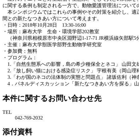
に関する条例も制定される一方で、動物愛護管理法について
本シンポジウムではこれらの事例やその対策を紹介し、適正
間との新たなつきあい方について考えます。
・日時：2018年10月28日 13:30-16:00
・場所：麻布大学 生命・環境学部202教室
（神奈川県相模原市中央区淵野辺1-17-71 JR横浜線矢部駅5
・主催：麻布大学獣医学部野生動物学研究室
・参加費：無料
・プログラム：
1.「自然生態系への影響，島の希少種保全とネコ」 山田文
2.「放し飼い猫における感染症リスク」 宇根有美（岡山理
3.「わが国のネコの法体制の実態と問題点」 諸坂佐利（神
4．パネルディスカッション「新たなつきあい方を探る」山
本件に関するお問い合わせ先
TEL
042-769-2032
添付資料