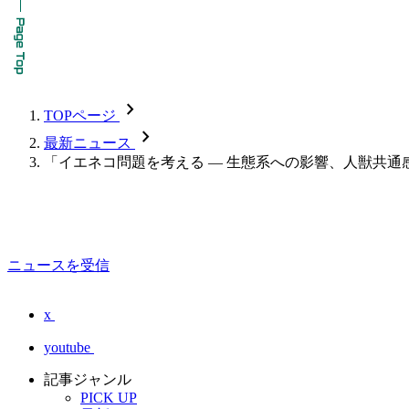
chevron_forward
TOPページ
chevron_forward
最新ニュース
「イエネコ問題を考える — 生態系への影響、人獣共通
ニュースを受信
x
youtube
記事ジャンル
PICK UP