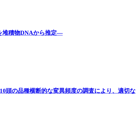
を堆積物DNAから推定―
610頭の品種横断的な変異頻度の調査により、適切な