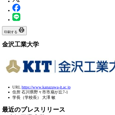
print
印刷する
金沢工業大学
URL
https://www.kanazawa-it.ac.jp
住所
石川県野々市市扇が丘7-1
学長（学校長）
大澤 敏
最近のプレスリリース