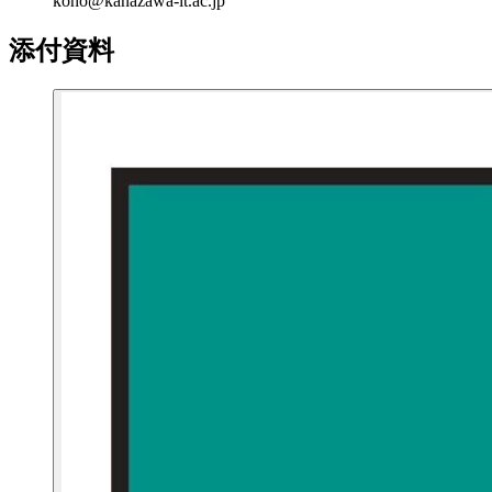
koho@kanazawa-it.ac.jp
添付資料