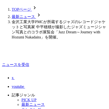
chevron_forward
TOPページ
chevron_forward
最新ニュース
金沢工業大学PMCが所蔵するジャズのレコードジャケ
ットと写真家 中平穂積が撮影したジャズミュージシャ
ン写真とのコラボ展覧会「Jazz Dream～Journey with
Hozumi Nakadaira」を開催。
ニュースを受信
x
youtube
記事ジャンル
PICK UP
最新ニュース