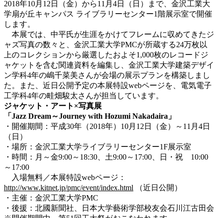
2018年10月12日（金）から11月4日（日）まで、金沢工業大
学扇が丘キャンパス ライブラリーセンター1階展示室で開催
します。
本展では、中平氏が生涯をかけてフレームに収めてきたジ
ャズ写真の数々と、金沢工業大学PMCが所蔵する24万枚以
上のコレクションから厳選したおよそ1,000枚のレコードジ
ャケットを含む関連資料を編集し、金沢工業大学建築デザイ
ン学科4年の嶋千菜美さんが会場の展示プランを構築しまし
た。また、近日公開予定の本展特設webページを、電気電子
工学科4年の畦畑駿太さんが担当しています。
ジャケット・アート×写真展
「Jazz Dream～Journey with Hozumi Nakadaira」
・開催期間：平成30年（2018年）10月12日（金）～11月4日
（日）
・場所：金沢工業大学ライブラリーセンター1F展示室
・時間：月～金9:00～18:30、土9:00～17:00、日・祝 10:00
～17:00
入場無料／本展特設webページ：
http://www.kitnet.jp/pmc/event/index.html
（近日公開）
・主催：金沢工業大学PMC
・後援：北國新聞社、日本大学藝術学部校友会石川江古田会