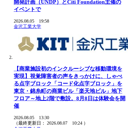
開発計画（UNDP）とCiti Foundation主催の
イベントで
2026.08.05 19:58
金沢工業大学
【商業施設初のインクルーシブな移動環境を
実現】視覚障害者の声をきっかけに、しゃべ
る点字ブロック「コード化点字ブロック」を
東京・錦糸町の商業ビル「楽天地ビル」地下
フロア～地上2階で敷設。8月8日は体験会を開
催
2026.08.05 13:30
（最終更新日：
2026.08.07 10:24
）