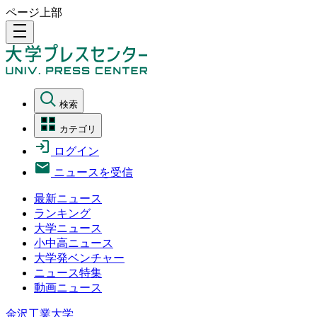
ページ上部
density_medium
検索
カテゴリ
ログイン
ニュースを受信
最新ニュース
ランキング
大学ニュース
小中高ニュース
大学発ベンチャー
ニュース特集
動画ニュース
金沢工業大学