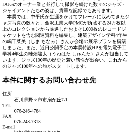
DUGのオーナー業と並行して撮影を続けた数々のジャズ・
ジャイアントたちの姿は、貴重な記録でもあります。
本展では、中平氏が生涯をかけてフレームに収めてきたジ
ャズ写真の数々と、金沢工業大学PMCが所蔵する24万枚以
上のコレクションから厳選したおよそ1,000枚のレコードジ
ャケットを含む関連資料を編集し、建築デザイン学科4年生
の嶋千菜美（しま ちなみ）さんが会場の展示プランを構築
しました。また、近日公開予定の本展特設HPを電気電子工
学科4年生の畦畑駿太（うねはた しゅんた）さんが担当して
います。ジャズ100年の歴史と若い感性が出会い、これから
のジャズ100年への旅がスタートします。
本件に関するお問い合わせ先
住所
石川県野々市市扇が丘7-1
TEL
076-246-4784
FAX
076-248-7318
E-mail