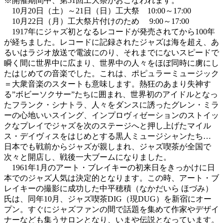
※開催期間中、第51回工大祭がおこなわれます。
10月20日（土）～21日（日）工大祭 10:00～17:00
10月22日（月）工大祭片付けのため 9:00～17:00
1917年にジャズ初となるレコードが発売されてから100年
が経ちました。レコードに記録されたジャズは海を超え、あ
るいはラジオ放送で電波にのり、それまでにないスピードで
瞬く間に世界中に広まり、世界中の人々をほぼ同時に虜にし
たはじめての音楽でした。これは、ポピュラーミュージック
＝大衆音楽のスタートも意味します。熱狂のあまり失神す
る”ボビーソクサー”たちに囲まれ、世界初のアイドルとなっ
たフランク・シナトラ、人々をダンスに誘ったグレン・ミラ
ーの心地いいスイング、インプロヴィゼーションのストイッ
クなプレイでジャズを次のステージへと押し上げたマイル
ス・デイヴィスをはじめとする黒人ミュージシャンたち…
日本でも戦前からジャズが親しまれ、ジャズ喫茶が全国で
次々と開店し、戦後一大ブームになりました。
1961年1月のアート・ブレイキーの初来日をきっかけに日
本でのジャズ人気は決定的となります。この時、アート・ブ
レイキーの撮影に成功した中平穂積（なかだいら ほづみ）
氏は、同年10月、ジャズ喫茶DIG（現DUG）を新宿にオー
プン。すぐにジャズファンの間で話題を集めて作家やデザイ
ナーなども集うサロンとなり、いまや伝説となっています。