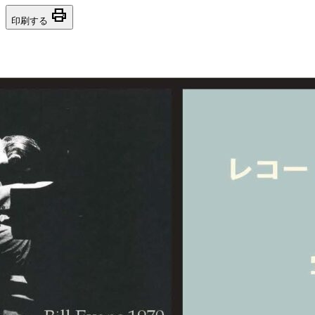
print
印刷する