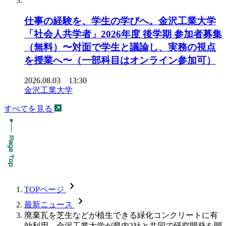
仕事の経験を、学生の学びへ。金沢工業大学
「社会人共学者」2026年度 後学期 参加者募集
（無料）〜対面で学生と議論し、実務の視点
を授業へ〜（一部科目はオンライン参加可）
2026.08.03 13:30
金沢工業大学
すべてを見る
chevron_forward
TOPページ
chevron_forward
最新ニュース
廃棄瓦を芝生などが植生できる緑化コンクリートに有
効利用。金沢工業大学が県内2社と共同で研究開発を開