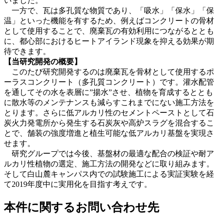
いました。
一方で、瓦は多孔質な物質であり、「吸水」「保水」「保
温」といった機能を有するため、例えばコンクリートの骨材
として使用することで、廃棄瓦の有効利用につながるととも
に、都心部におけるヒートアイランド現象を抑える効果が期
待できます。
【当研究開発の概要】
このたび研究開発するのは廃棄瓦を骨材として使用するポ
ーラスコンクリート（多孔質コンクリート）です。灌水配管
を通してその水を表層に”揚水”させ、植物を育成するととも
に散水等のメンテナンスも減らすこれまでにない施工方法を
とります。さらに低アルカリ性のセメントペーストとして石
炭火力発電所から発生する石炭灰や高炉スラグを混合するこ
とで、舗装の強度増進と植生可能な低アルカリ基盤を実現さ
せます。
研究グループでは今後、基盤材の最適な配合の検証や耐ア
ルカリ性植物の選定、施工方法の開発などに取り組みます。
そして白山麓キャンパス内での試験施工による実証実験を経
て2019年度中に実用化を目指す考えです。
本件に関するお問い合わせ先