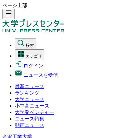
ページ上部
density_medium
検索
カテゴリ
ログイン
ニュースを受信
最新ニュース
ランキング
大学ニュース
小中高ニュース
大学発ベンチャー
ニュース特集
動画ニュース
金沢工業大学