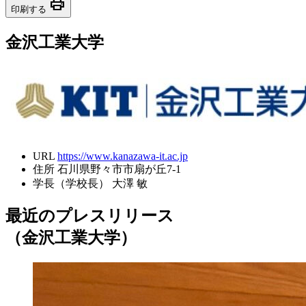
print
印刷する
金沢工業大学
URL
https://www.kanazawa-it.ac.jp
住所
石川県野々市市扇が丘7-1
学長（学校長）
大澤 敏
最近のプレスリリース
（金沢工業大学）