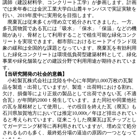
講師（建設材料学、コンクリート工学）が参画します。計画
では来年春には金沢工業大学白山麓キャンパスで実証実験を
行い、2019年度中に実用化を目指します。
廃棄瓦は従来多くが埋め立て処分されてきました。一方、
多孔質物質である瓦には「吸水」「保水」「保温」などの機
能があり、骨材として利用することで植生可能な緑化コンク
リートを実現できます。都市部におけるヒートアイランド現
象の緩和は全国的な課題となっています。廃棄瓦を有効利用
した緑化コンクリートは環境低負荷型建築材料として、緑化
事業や緑化舗装などの建設分野で利用用途が期待されていま
す。
【当研究開発の社会的意義】
小松製瓦株式会社は北陸を中心に年間約1,000万枚の瓦製
品を製造・出荷していますが、製造・出荷時における割れ、
欠け、損傷等により正規の製品として出荷できない瓦（不適
合瓦）が年間約2000ｔ発生しています。また同社や同業他社
の瓦を屋根材として使用し、その役目を終えた瓦（廃瓦）も
石川県加賀地方においては推定10,000t／年ほど排出されてい
ると考えられています。従来こうした廃棄瓦は瓦チップとし
てガーデニング材等に再利用されていますが、埋め立て処分
されるものも多く、最終処分場の逼迫の原因の一つとなって