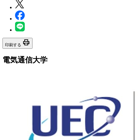
print
印刷する
電気通信大学