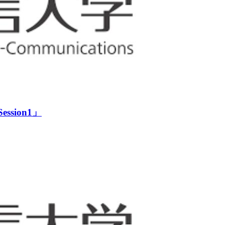
ion1」