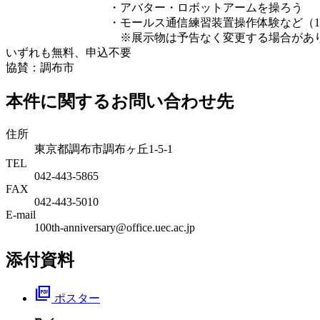
・アバター・ロボットアームを操ろう
・モールス通信練習装置操作体験など（15
※展示物は予告なく変更する場合があり
いずれも無料、申込不要
協賛：調布市
本件に関するお問い合わせ先
住所
東京都調布市調布ヶ丘1-5-1
TEL
042-443-5865
FAX
042-443-5010
E-mail
100th-anniversary@office.uec.ac.jp
添付資料
picture_as_pdf
ポスター