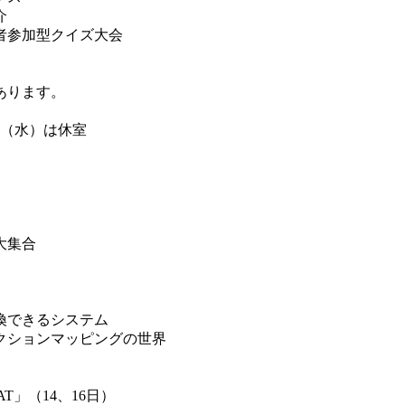
介
加型クイズ大会
ります。
日（水）は休室
集合
きるシステム
ェクションマッピングの世界
14、16日）