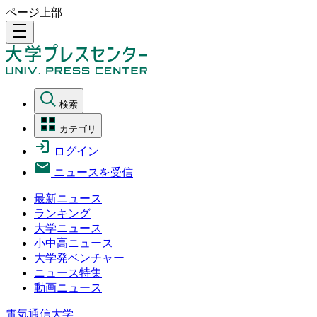
ページ上部
density_medium
検索
カテゴリ
ログイン
ニュースを受信
最新ニュース
ランキング
大学ニュース
小中高ニュース
大学発ベンチャー
ニュース特集
動画ニュース
電気通信大学