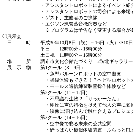
・アシスタントロボットによるイベント紹
・アシスタントロボットの司会による来場者参
・ゲスト、主催者のご挨拶
・エジソン蝋管蓄音機演奏など
※プログラムは予告なく変更する場合があ
◯展示会
日 時 平成30年10月8日（祝）～16日（火）※10
平日 12時00分～16時00分
土日祝 11時00分～16時00分
場 所 調布市文化会館たづくり 2階北ギャラリー
展 示 物 第1クール（8、9日）
・魚型バルーンロボットの空中遊泳
・操縦体験もできる！？ヘビ型ロボット大
・モールス通信練習装置操作体験など
第2クール（11～12日）
・不思議な生物？「りっかーたん」
・即座に声の特徴を捉えて他人の声に変換で
・映像に溶け込んで触れ合えるプロジ
第3クール（14～16日）
・空中像で彩る未来の公共空間
・酔っぱらい疑似体験装置「ふらっとFLAT」（