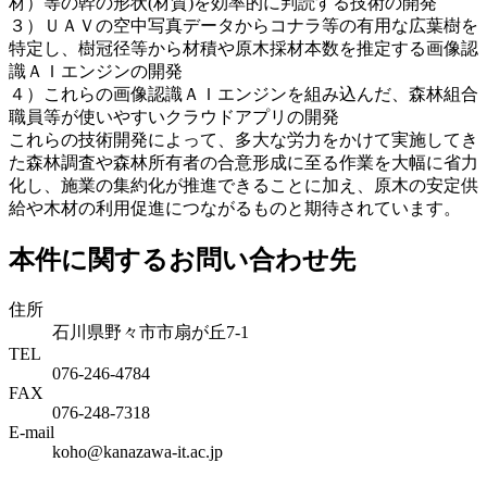
材）等の幹の形状(材質)を効率的に判読する技術の開発
３）ＵＡＶの空中写真データからコナラ等の有用な広葉樹を
特定し、樹冠径等から材積や原木採材本数を推定する画像認
識ＡＩエンジンの開発
４）これらの画像認識ＡＩエンジンを組み込んだ、森林組合
職員等が使いやすいクラウドアプリの開発
これらの技術開発によって、多大な労力をかけて実施してき
た森林調査や森林所有者の合意形成に至る作業を大幅に省力
化し、施業の集約化が推進できることに加え、原木の安定供
給や木材の利用促進につながるものと期待されています。
本件に関するお問い合わせ先
住所
石川県野々市市扇が丘7-1
TEL
076-246-4784
FAX
076-248-7318
E-mail
koho@kanazawa-it.ac.jp