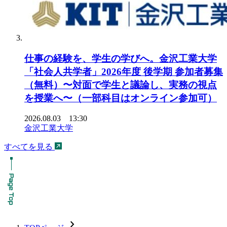
仕事の経験を、学生の学びへ。金沢工業大学
「社会人共学者」2026年度 後学期 参加者募集
（無料）〜対面で学生と議論し、実務の視点
を授業へ〜（一部科目はオンライン参加可）
2026.08.03 13:30
金沢工業大学
すべてを見る
chevron_forward