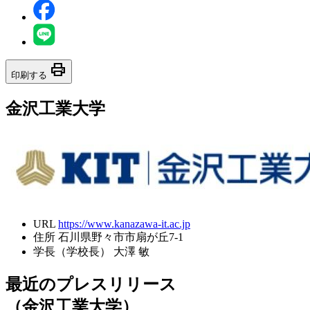
print
印刷する
金沢工業大学
URL
https://www.kanazawa-it.ac.jp
住所
石川県野々市市扇が丘7-1
学長（学校長）
大澤 敏
最近のプレスリリース
（金沢工業大学）