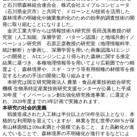
と石川県森林組合連合会、株式会社エイブルコンピュータ
（石川県金沢市）と共同で、ドローンとAI技術を活用した
森林境界の明確化や施業集約化のための効率的調査技術の開
発に取り組むことになりました。
金沢工業大学からは情報技術AI研究所 長田茂美教授の研
究室（人工知能、深層学習、パターン認識）と地域共創イノ
ベーション研究所 石原正彦教授の研究室（地理情報科学、
統計解析）が参画し、深層学習を用いた画像認識AIエンジ
ンの開発と、AIエンジンにより得られた森林に関する推定
結果に基づき、各種地理情報等を用いてより広範囲でかつ精
度よく、森林境界や、スギ・コナラ等有用樹種の材積等を推
定するための手法の開発に取り組みます。
本研究は国立研究開発法人 農業・食品産業技術総合研究
機構 生物系特定産業技術研究支援センターが公募した平成
30年度「イノベーション創出強化研究推進事業」に選定さ
れ、2020年度までの3年計画で実施されます。
本研究の社会的意義
戦後造成された人工林は半分以上が50年生以上となり、本
格的な利用期を迎えていますが、林業を営む世帯の88％が保
有山林面積は10ha未満と小規模であること、また高齢化が進
んでいることで、森林境界の不明確化が進行するなどによ