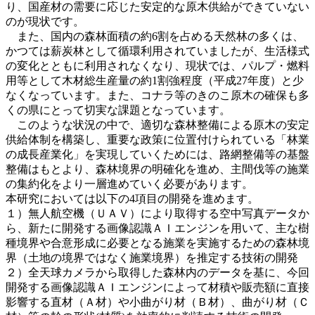
り、国産材の需要に応じた安定的な原木供給ができていない
のが現状です。
また、国内の森林面積の約6割を占める天然林の多くは、
かつては薪炭林として循環利用されていましたが、生活様式
の変化とともに利用されなくなり、現状では、パルプ・燃料
用等として木材総生産量の約1割強程度（平成27年度）と少
なくなっています。また、コナラ等のきのこ原木の確保も多
くの県にとって切実な課題となっています。
このような状況の中で、適切な森林整備による原木の安定
供給体制を構築し、重要な政策に位置付けられている「林業
の成長産業化」を実現していくためには、路網整備等の基盤
整備はもとより、森林境界の明確化を進め、主間伐等の施業
の集約化をより一層進めていく必要があります。
本研究においては以下の4項目の開発を進めます。
１）無人航空機（ＵＡＶ）により取得する空中写真データか
ら、新たに開発する画像認識ＡＩエンジンを用いて、主な樹
種境界や合意形成に必要となる施業を実施するための森林境
界（土地の境界ではなく施業境界）を推定する技術の開発
２）全天球カメラから取得した森林内のデータを基に、今回
開発する画像認識ＡＩエンジンによって材積や販売額に直接
影響する直材（Ａ材）や小曲がり材（Ｂ材）、曲がり材（Ｃ