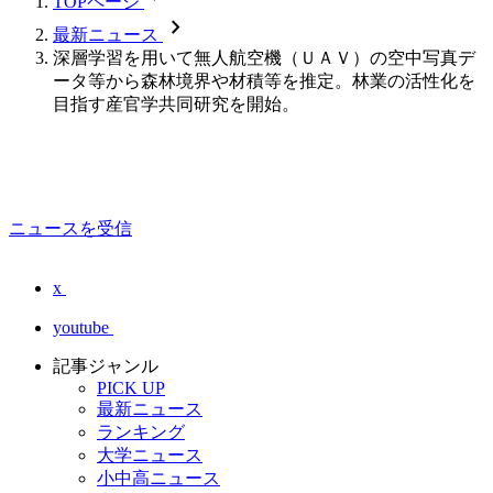
TOPページ
chevron_forward
最新ニュース
深層学習を用いて無人航空機（ＵＡＶ）の空中写真デ
ータ等から森林境界や材積等を推定。林業の活性化を
目指す産官学共同研究を開始。
ニュースを受信
x
youtube
記事ジャンル
PICK UP
最新ニュース
ランキング
大学ニュース
小中高ニュース