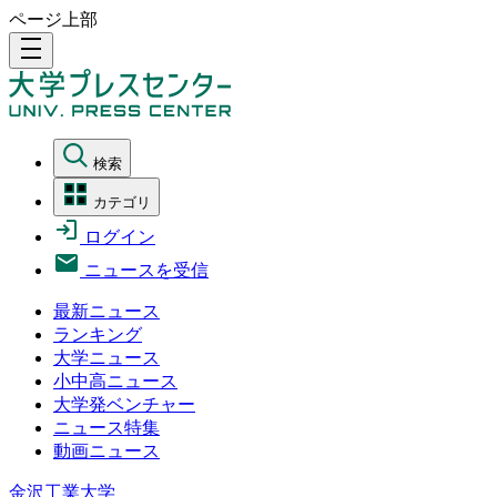
ページ上部
density_medium
検索
カテゴリ
ログイン
ニュースを受信
最新ニュース
ランキング
大学ニュース
小中高ニュース
大学発ベンチャー
ニュース特集
動画ニュース
金沢工業大学