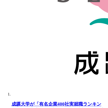
成蹊大学が「有名企業400社実就職ランキン