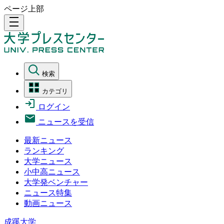
ページ上部
density_medium
検索
カテゴリ
ログイン
ニュースを受信
最新ニュース
ランキング
大学ニュース
小中高ニュース
大学発ベンチャー
ニュース特集
動画ニュース
成蹊大学