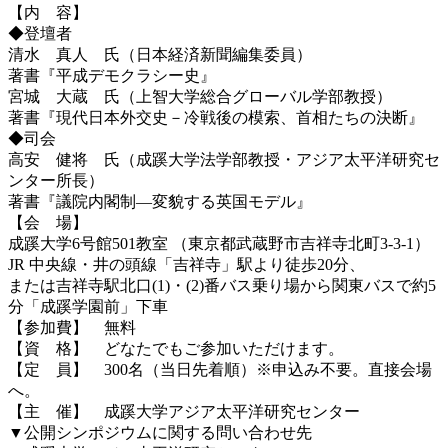
【内 容】
◆登壇者
清水 真人 氏（日本経済新聞編集委員）
著書『平成デモクラシー史』
宮城 大蔵 氏（上智大学総合グローバル学部教授）
著書『現代日本外交史－冷戦後の模索、首相たちの決断』
◆司会
高安 健将 氏（成蹊大学法学部教授・アジア太平洋研究セ
ンター所長）
著書『議院内閣制―変貌する英国モデル』
【会 場】
成蹊大学6号館501教室 （東京都武蔵野市吉祥寺北町3-3-1）
JR 中央線・井の頭線「吉祥寺」駅より徒歩20分、
または吉祥寺駅北口(1)・(2)番バス乗り場から関東バスで約5
分「成蹊学園前」下車
【参加費】 無料
【資 格】 どなたでもご参加いただけます。
【定 員】 300名（当日先着順）※申込み不要。直接会場
へ。
【主 催】 成蹊大学アジア太平洋研究センター
▼公開シンポジウムに関する問い合わせ先