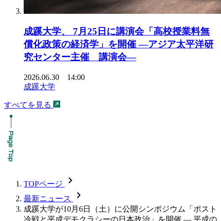
成蹊大学、 7月25日に講演会「高校授業料無
償化政策の経済学」を開催 ―アジア太平洋研
究センター主催 講演会―
2026.06.30 14:00
成蹊大学
すべてを見る
chevron_forward
TOPページ
chevron_forward
最新ニュース
成蹊大学が10月6日（土）に公開シンポジウム「ポスト
冷戦と平成デモクラシーの日本政治」を開催 — 平成の