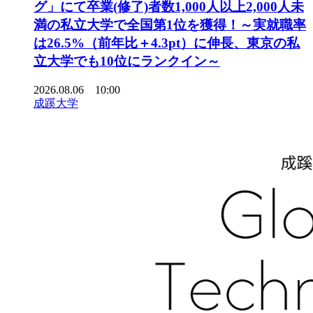
グ」にて卒業(修了)者数1,000人以上2,000人未
満の私立大学で全国第1位を獲得！～実就職率
は26.5%（前年比＋4.3pt）に伸長、東京の私
立大学でも10位にランクイン～
2026.08.06 10:00
成蹊大学