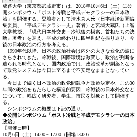
成蹊大学（東京都武蔵野市）は、2018年10月6日（土）に公
開シンポジウム「ポスト冷戦と平成デモクラシーの日本政
治」を開催する。登壇者として清水真人氏（日本経済新聞編
集委員、『平成デモクラシー史』著者）と宮城大蔵氏（上智
大学教授、『現代日本外交史－冷戦後の模索、首相たちの決
断』著者）を迎え、平成の終わりに四半世紀を振り返り、今
後の日本政治の行方を考える。
1990年代以降、日本の政治社会は内外の大きな変化の波に
さらされてきた。冷戦後、国際環境は激変し、政治が判断を
迫られる時代となり、国内政治では、政治改革が劇薬となっ
て政党システムは今日に至るまで不安定なままとなってい
る。
今日まで続く日本政治の政党間競争と政策決定や、この30
年間の政治をもたらした構造的要因、冷戦後の日本外交など
について、幅広く研究者、学生、市民を対象として開催す
る。
シンポジウムの概要は下記の通り。
◆公開シンポジウム「ポスト冷戦と平成デモクラシーの日本
政治」
【開催日時】
10月6日（土）14:00～17:00（開場13:00）