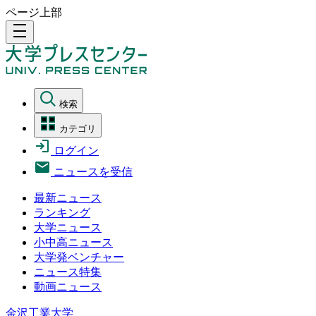
ページ上部
density_medium
検索
カテゴリ
ログイン
ニュースを受信
最新ニュース
ランキング
大学ニュース
小中高ニュース
大学発ベンチャー
ニュース特集
動画ニュース
金沢工業大学