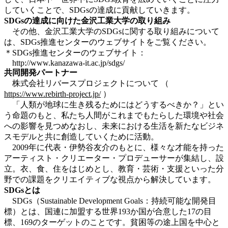
していくことで、SDGsの達成に貢献していきます。
SDGs
の達成に向けた金沢工業大学の取り組み
その他、金沢工業大学のSDGsに関する取り組みについて
は、SDGs推進センターのウェブサイトをご覧ください。
＊SDGs推進センターのウェブサイト：
http://www.kanazawa-it.ac.jp/sdgs/
共同開発パートナー
株式会社リバースプロジェクトについて （
https://www.rebirth-project.jp/
）
「人類が地球に生き残るためにはどうするべきか？」とい
う命題のもと、私たち人間がこれまでもたらした環境や社会
への影響を見つめなおし、未来における生活を新たなビジネ
スモデルと共に創造していくために活動。
2009年に代表・伊勢谷友介のもとに、様々な才能を持った
アーティスト・クリエーター・プロデューサーが集結し、設
立。衣、食、住をはじめとし、教育・芸術・支援といった分
野での課題をクリエイティブな視点から解決しています。
SDGs
とは
SDGs（Sustainable Development Goals：持続可能な開発目
標）とは、国連に加盟する世界193か国が合意した17の目
標、169のターゲットのことです。貧困等の途上国を中心と