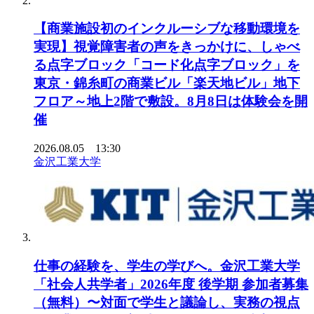
【商業施設初のインクルーシブな移動環境を
実現】視覚障害者の声をきっかけに、しゃべ
る点字ブロック「コード化点字ブロック」を
東京・錦糸町の商業ビル「楽天地ビル」地下
フロア～地上2階で敷設。8月8日は体験会を開
催
2026.08.05 13:30
金沢工業大学
仕事の経験を、学生の学びへ。金沢工業大学
「社会人共学者」2026年度 後学期 参加者募集
（無料）〜対面で学生と議論し、実務の視点