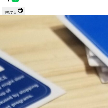
print
印刷する