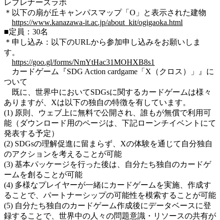
レプレナーズラボ
＊以下の扇が丘キャンパスマップ「O」と表示された建物
https://www.kanazawa-it.ac.jp/about_kit/ogigaoka.html
■定員：30名
＊申し込み：以下のURLから参加申し込みをお願いしま
す。
https://goo.gl/forms/NmYtHac31MOHXB8s1
カードゲーム『SDG Action cardgame「X（クロス）」』に
ついて
既に、世界中においてSDGsに関するカードゲームは様々
ありますが、Xは以下の独自の特徴を有しています。
(1) 原則、ウェブ上に無料で公開され、誰もが無償で利用可
能（ダウンロード用のページは、下記ローンチイベントにて
発表する予定）
(2) SDGsの理解促進に留まらず、Xの体験を通じて自分独自
のアクションを考えることが可能
(3) 基本パッケージを行った後は、自分たち独自のカードゲ
ームを創ることが可能
(4) 多様なプレイヤーが一緒にカードゲームを実施、作成す
ることで、パートナーシップの可能性を模索することが可能
(5) 自分たち独自のカードゲーム作成後にデータベースに登
録することで、世界中の人々の問題意識・リソースの共有が