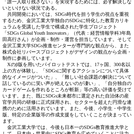
「誰一人取り残さない」を実現するためには、必ず解決しな
いといけない状況である。
共同開発においては、SDGs時代を担う学生の視点を重視
するため、金沢工業大学独自のSDGsに特化した教育カリキ
ュラムを受講した学生で構成された学生プロジェクト
「SDGs Global Youth Innovators」（代表：経営情報学科3年島
田高行さん）が企画・制作・運営を担当しています。そして
金沢工業大学SDGs推進センターが専門的な観点から、また
株式会社リバースプロジェクトがデザインの観点から企画・
制作に参画しています。
Xのβ版を用いたパイロットテストでは、17ヶ国、300名以
上の方が体験し、「SDGsに関するアクションについて具体
的なイメージがついた」、「難しい社会課題の解決について
話しているのに笑い声が絶えないのが凄い」、「自分独自の
カードゲームを作れるところが斬新」等の高い評価を受けて
います。また、既にSDGs未来都市に選定された自治体の産
官学共同の研修に正式採用され、セクターを超えた円滑な連
携のために活用されています。また、今後、小学生・中学生
版、特定の企業版等の作成支援をしていくことが決まってい
ます。
金沢工業大学では、今後も日本一のSDGs教育推進大学と
して、日本中・世界中にSDGs教育を広めていくことに注力