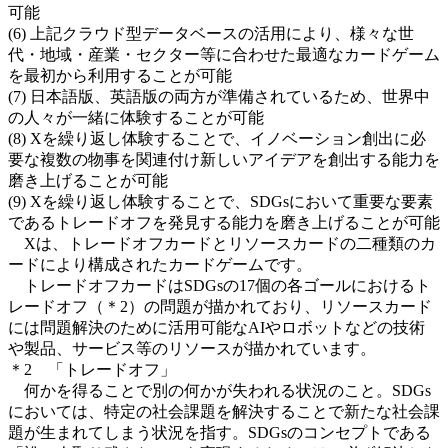
可能
(6) 上記クラウド型データベースの活用により、様々な世
代・地域・産業・セクター等に合わせた最適なカードゲーム
を最初から利用することが可能
(7) 日本語版、英語版の両方が準備されているため、世界中
の人々が一緒に体験することが可能
(8) Xを繰り返し体験することで、イノベーション創出に必
要な複数の物事を関連付け新しいアイデアを創出する能力を
磨き上げることが可能
(9) Xを繰り返し体験することで、SDGsにおいて重要な要素
であるトレードオフを発見する能力を磨き上げることが可能
Xは、トレードオフカードとリソースカードの二種類のカ
ードにより構成されたカードゲームです。
トレードオフカードはSDGsの17個の各ゴールにおけるト
レードオフ（＊2）の問題が描かれており、リソースカード
には問題解決のために活用可能なAIやロボットなどの技術
や製品、サービス等のリソースが描かれています。
＊2 「トレードオフ」
何かを得ることで別の何かが失われる状況のこと。SDGs
においては、特定の社会課題を解決することで新たな社会課
題が生まれてしまう状況を指す。SDGsのコンセプトである