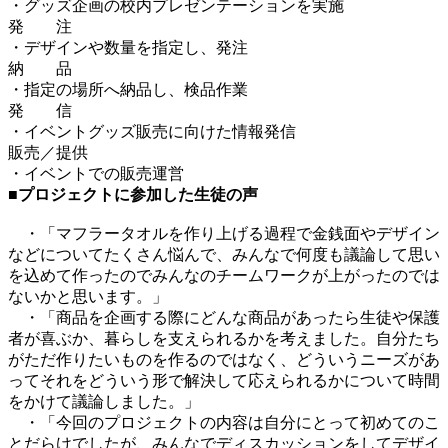
・グッズ企画の校内プレゼンテーションを実施
発 注
・デザインや数量を指定し、発注
納 品
・指定の場所へ納品し、検品作業
発 信
・イベントグッズ販売に向けた情報発信
販売／提供
・イベントでの販売運営
■プロジェクトに参加した生徒の声
・「マフラータオルを作り上げる過程で金銭面やデザイン
などについてたくさん悩んで、みんなで何度も議論して思い
を込めて作ったのでみんなのチームワークが上がったのでは
ないかと思います。」
・「商品を企画する際にどんな商品があったら生徒や保護
者が喜ぶか、暮らしを支えられるかを考えました。自分たち
がただ作りたいものを作るのではなく、どういうニーズがあ
ってそれをどういう形で解決して応えられるかについて時間
をかけて議論しました。」
・「今回のプロジェクトの内容は自分にとって初めてのこ
とだらけでしたが、みんなでディスカッションをしてデザイ