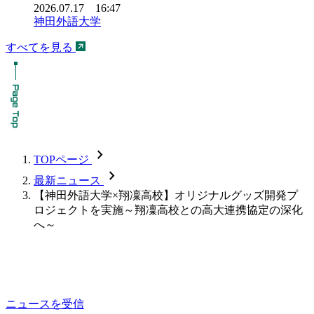
2026.07.17 16:47
神田外語大学
すべてを見る
chevron_forward
TOPページ
chevron_forward
最新ニュース
【神田外語大学×翔凜高校】オリジナルグッズ開発プ
ロジェクトを実施～翔凜高校との高大連携協定の深化
へ～
ニュースを受信