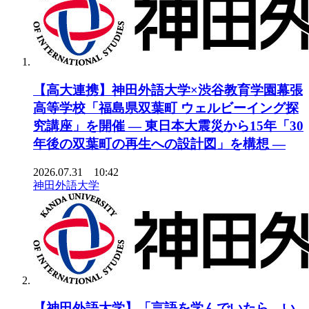
【高大連携】神田外語大学×渋谷教育学園幕張
高等学校「福島県双葉町 ウェルビーイング探
究講座」を開催 ― 東日本大震災から15年「30
年後の双葉町の再生への設計図」を構想 ―
2026.07.31 10:42
神田外語大学
【神田外語大学】「言語を学んでいたら、い