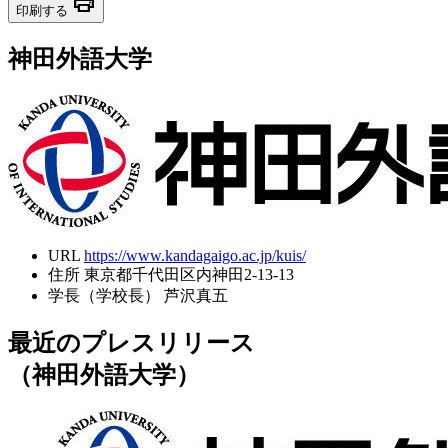
print
印刷する
神田外語大学
URL
https://www.kandagaigo.ac.jp/kuis/
住所
東京都千代田区内神田2-13-13
学長（学校長）
芦沢真五
最近のプレスリリース
（神田外語大学）