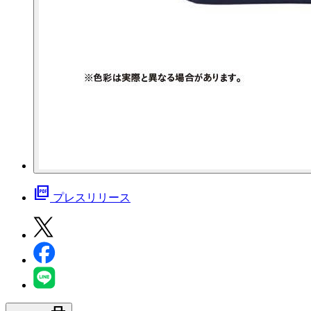
picture_as_pdf
プレスリリース