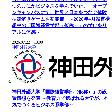
つのまにかビジネスを学んでいた。」オープ
ンキャンパスにて、世界と日本をつなぐ体験
型謎解きゲームを初開催 ～2028年4月設置構
想中の「国際経営学部（仮称）」の学びをリ
アルに体感～
2026.07.22 13:00
神田外語大学
神田外語大学「国際経営学部（仮称）」の設
置構想を発表 ～教育力で選ばれる大学が、本
気でつくるビジネス系学部～