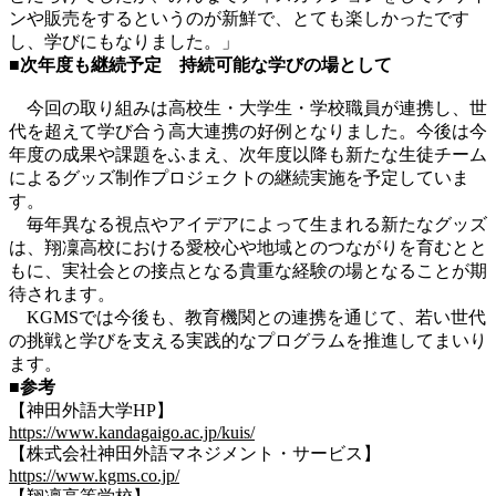
ンや販売をするというのが新鮮で、とても楽しかったです
し、学びにもなりました。」
■次年度も継続予定 持続可能な学びの場として
今回の取り組みは高校生・大学生・学校職員が連携し、世
代を超えて学び合う高大連携の好例となりました。今後は今
年度の成果や課題をふまえ、次年度以降も新たな生徒チーム
によるグッズ制作プロジェクトの継続実施を予定していま
す。
毎年異なる視点やアイデアによって生まれる新たなグッズ
は、翔凜高校における愛校心や地域とのつながりを育むとと
もに、実社会との接点となる貴重な経験の場となることが期
待されます。
KGMSでは今後も、教育機関との連携を通じて、若い世代
の挑戦と学びを支える実践的なプログラムを推進してまいり
ます。
■参考
【神田外語大学HP】
https://www.kandagaigo.ac.jp/kuis/
【株式会社神田外語マネジメント・サービス】
https://www.kgms.co.jp/