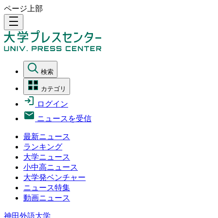
ページ上部
density_medium
検索
カテゴリ
ログイン
ニュースを受信
最新ニュース
ランキング
大学ニュース
小中高ニュース
大学発ベンチャー
ニュース特集
動画ニュース
神田外語大学