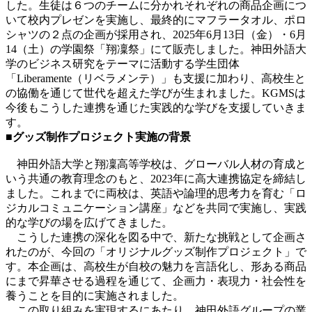
した。生徒は６つのチームに分かれそれぞれの商品企画につ
いて校内プレゼンを実施し、最終的にマフラータオル、ポロ
シャツの２点の企画が採用され、2025年6月13日（金）・6月
14（土）の学園祭「翔凜祭」にて販売しました。神田外語大
学のビジネス研究をテーマに活動する学生団体
「Liberamente（リベラメンテ）」も支援に加わり、高校生と
の協働を通じて世代を超えた学びが生まれました。KGMSは
今後もこうした連携を通じた実践的な学びを支援していきま
す。
■グッズ制作プロジェクト実施の背景
神田外語大学と翔凜高等学校は、グローバル人材の育成と
いう共通の教育理念のもと、2023年に高大連携協定を締結し
ました。これまでに両校は、英語や論理的思考力を育む「ロ
ジカルコミュニケーション講座」などを共同で実施し、実践
的な学びの場を広げてきました。
こうした連携の深化を図る中で、新たな挑戦として企画さ
れたのが、今回の「オリジナルグッズ制作プロジェクト」で
す。本企画は、高校生が自校の魅力を言語化し、形ある商品
にまで昇華させる過程を通じて、企画力・表現力・社会性を
養うことを目的に実施されました。
この取り組みを実現するにあたり、神田外語グループの業