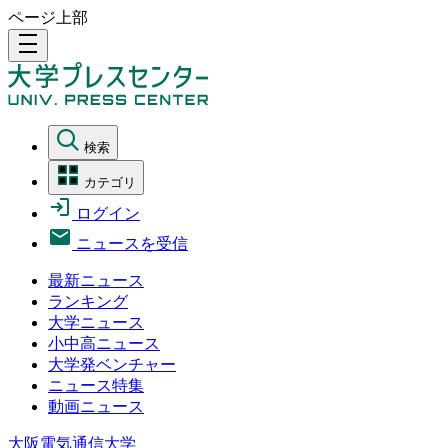
ページ上部
density_medium
検索
カテゴリ
ログイン
ニュースを受信
最新ニュース
ランキング
大学ニュース
小中高ニュース
大学発ベンチャー
ニュース特集
動画ニュース
大阪電気通信大学