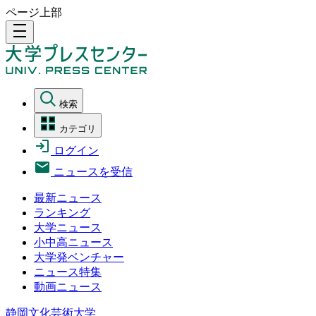
ページ上部
density_medium
検索
カテゴリ
ログイン
ニュースを受信
最新ニュース
ランキング
大学ニュース
小中高ニュース
大学発ベンチャー
ニュース特集
動画ニュース
静岡文化芸術大学