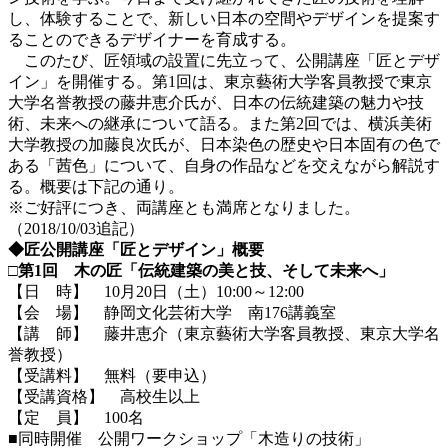
し、体験することで、新しい日本の空間やデザインを提案す
ることのできるデザイナーを育成する。
このたび、匠領域の設置に先立って、公開講座「匠とデザ
イン」を開催する。第1回は、東京藝術大学客員教授で東京
大学名誉教授の藤井恵介氏が、日本の伝統建築の魅力や技
術、未来への継承について語る。また第2回では、横浜美術
大学教授の加藤良次氏が、日本染色の歴史や日本固有の色で
ある「茜色」について、自身の作品などを交えながら解説す
る。概要は下記の通り。
※ご好評につき、両講座とも満席となりました。
（2018/10/03追記）
◆匠公開講座「匠とデザイン」概要
□第1回 木の匠「伝統建築の美と技、そして未来へ」
【日 時】 10月20日（土）10:00～12:00
【会 場】 静岡文化芸術大学 南176講義室
【講 師】 藤井恵介（東京藝術大学客員教授、東京大学名
誉教授）
【受講料】 無料（要申込）
【受講資格】 高校生以上
【定 員】 100名
■同時開催 公開ワークショップ「木造りの技術」