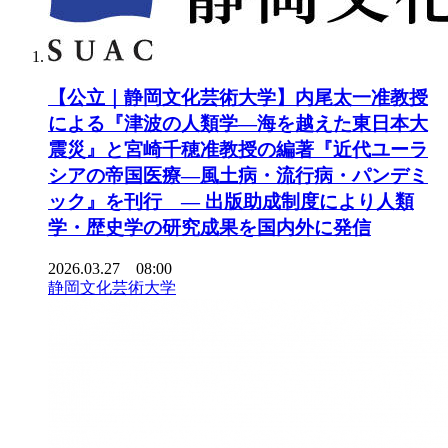
【公立｜静岡文化芸術大学】内尾太一准教授
による『津波の人類学―海を越えた東日本大
震災』と宮崎千穂准教授の編著『近代ユーラ
シアの帝国医療―風土病・流行病・パンデミ
ック』を刊行 ― 出版助成制度により人類
学・歴史学の研究成果を国内外に発信
2026.03.27 08:00
静岡文化芸術大学