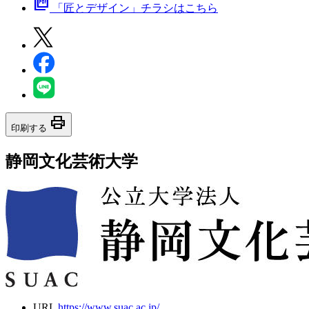
picture_as_pdf
「匠とデザイン」チラシはこちら
print
印刷する
静岡文化芸術大学
URL
https://www.suac.ac.jp/