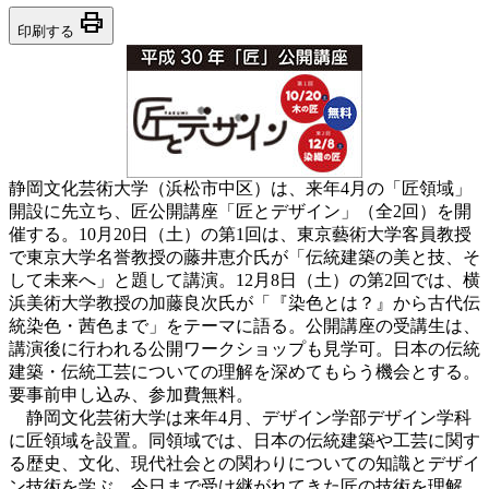
print
印刷する
静岡文化芸術大学（浜松市中区）は、来年4月の「匠領域」
開設に先立ち、匠公開講座「匠とデザイン」（全2回）を開
催する。10月20日（土）の第1回は、東京藝術大学客員教授
で東京大学名誉教授の藤井恵介氏が「伝統建築の美と技、そ
して未来へ」と題して講演。12月8日（土）の第2回では、横
浜美術大学教授の加藤良次氏が「『染色とは？』から古代伝
統染色・茜色まで」をテーマに語る。公開講座の受講生は、
講演後に行われる公開ワークショップも見学可。日本の伝統
建築・伝統工芸についての理解を深めてもらう機会とする。
要事前申し込み、参加費無料。
静岡文化芸術大学は来年4月、デザイン学部デザイン学科
に匠領域を設置。同領域では、日本の伝統建築や工芸に関す
る歴史、文化、現代社会との関わりについての知識とデザイ
ン技術を学ぶ。今日まで受け継がれてきた匠の技術を理解