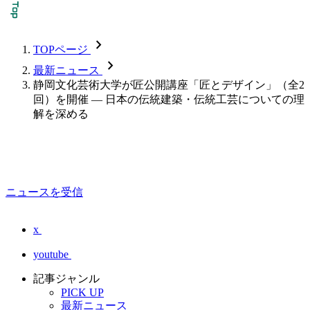
chevron_forward
TOPページ
chevron_forward
最新ニュース
静岡文化芸術大学が匠公開講座「匠とデザイン」（全2
回）を開催 — 日本の伝統建築・伝統工芸についての理
解を深める
ニュースを受信
x
youtube
記事ジャンル
PICK UP
最新ニュース