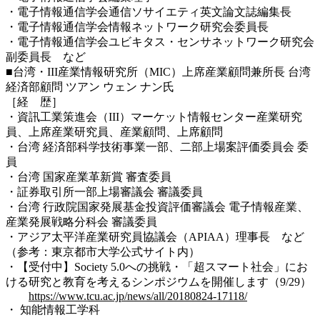
・電子情報通信学会通信ソサイエティ英文論文誌編集長
・電子情報通信学会情報ネットワーク研究会委員長
・電子情報通信学会ユビキタス・センサネットワーク研究会
副委員長 など
■台湾・III産業情報研究所（MIC）上席産業顧問兼所長 台湾
経済部顧問 ツアン ウェン ナン氏
［経 歴］
・資訊工業策進会（III）マーケット情報センター産業研究
員、上席産業研究員、産業顧問、上席顧問
・台湾 経済部科学技術事業一部、二部上場案評価委員会 委
員
・台湾 国家産業革新賞 審査委員
・証券取引所一部上場審議会 審議委員
・台湾 行政院国家発展基金投資評価審議会 電子情報産業、
産業発展戦略分科会 審議委員
・アジア太平洋産業研究員協議会（APIAA）理事長 など
（参考：東京都市大学公式サイト内）
・【受付中】Society 5.0への挑戦・「超スマート社会」にお
ける研究と教育を考えるシンポジウムを開催します（9/29）
https://www.tcu.ac.jp/news/all/20180824-17118/
・ 知能情報工学科