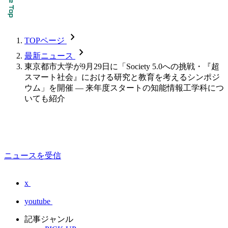
chevron_forward
TOPページ
chevron_forward
最新ニュース
東京都市大学が9月29日に「Society 5.0への挑戦・『超
スマート社会』における研究と教育を考えるシンポジ
ウム」を開催 — 来年度スタートの知能情報工学科につ
いても紹介
ニュースを受信
x
youtube
記事ジャンル