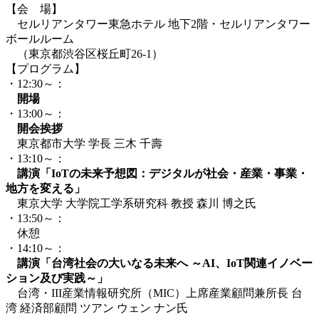
【会 場】
セルリアンタワー東急ホテル 地下2階・セルリアンタワー
ボールルーム
（東京都渋谷区桜丘町26-1）
【プログラム】
・12:30～：
開場
・13:00～：
開会挨拶
東京都市大学 学長 三木 千壽
・13:10～：
講演
「IoTの未来予想図：デジタルが社会・産業・事業・
地方を変える」
東京大学 大学院工学系研究科 教授 森川 博之氏
・13:50～：
休憩
・14:10～：
講演
「台湾社会の大いなる未来へ ～AI、IoT関連イノベー
ション及び実践～」
台湾・III産業情報研究所（MIC）上席産業顧問兼所長 台
湾 経済部顧問 ツアン ウェン ナン氏