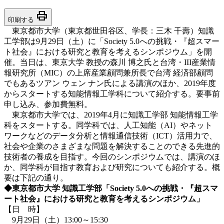
print
印刷する
東京都市大学（東京都世田谷区、学長：三木 千壽）知識
工学部は9月29日（土）に「Society 5.0への挑戦・『超スマー
ト社会』における研究と教育を考えるシンポジウム」を開
催。当日は、東京大学 教授の森川 博之氏と台湾・III産業情
報研究所（MIC）の上席産業顧問兼所長で台湾 経済部顧問
でもあるツアン ウェン ナン氏による講演のほか、2019年度
からスタートする知能情報工学科について紹介する。要事前
申し込み、参加費無料。
東京都市大学では、2019年4月に知識工学部 知能情報工学
科をスタートする。同学科では、人工知能（AI）やネット
ワークなどのデータ分析と情報通信技術（ICT）活用力で、
社会や企業のさまざまな問題を解決することのできる先進的
技術者の養成を目指す。今回のシンポジウムでは、講演のほ
か、同学科が目指す教育および研究についても紹介する。概
要は下記の通り。
◆
東京都市大学 知識工学部「
Society 5.0
への挑戦・『超スマ
ート社会』における研究と教育を考えるシンポジウム」
【日 時】
9月29日（土）13:00～15:30