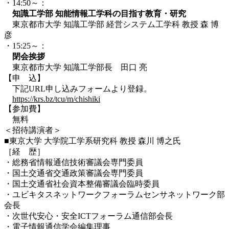
・14:50～：
知識工学部 知能情報工学科の目指す教育・研究
東京都市大学 知識工学部 経営システム工学科 教授 森 博
彦
・15:25～：
閉会挨拶
東京都市大学 知識工学部長 田口 亮
【申 込】
下記URL申し込みフォームより登録。
https://krs.bz/tcu/m/chishiki
【参加費】
無料
＜招待講演者＞
■東京大学 大学院工学系研究科 教授 森川 博之氏
［経 歴］
・総務省情報通信技術審議会専門委員
・国土交通省交通政策審議会専門委員
・国土交通省社会資本整備審議会臨時委員
・ユビキタスネットワークフォーラムセンサネットワーク部
会長
・次世代安心・安全ICTフォーラム通信部会長
・電子情報通信学会編集理事