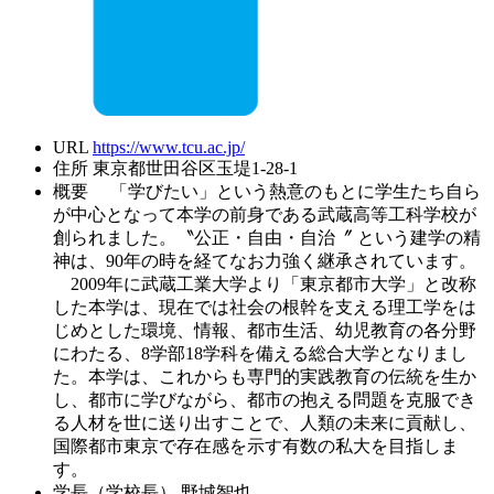
URL
https://www.tcu.ac.jp/
住所
東京都世田谷区玉堤1-28-1
概要
「学びたい」という熱意のもとに学生たち自ら
が中心となって本学の前身である武蔵高等工科学校が
創られました。〝公正・自由・自治〞 という建学の精
神は、90年の時を経てなお力強く継承されています。
2009年に武蔵工業大学より「東京都市大学」と改称
した本学は、現在では社会の根幹を支える理工学をは
じめとした環境、情報、都市生活、幼児教育の各分野
にわたる、8学部18学科を備える総合大学となりまし
た。本学は、これからも専門的実践教育の伝統を生か
し、都市に学びながら、都市の抱える問題を克服でき
る人材を世に送り出すことで、人類の未来に貢献し、
国際都市東京で存在感を示す有数の私大を目指しま
す。
学長（学校長）
野城智也