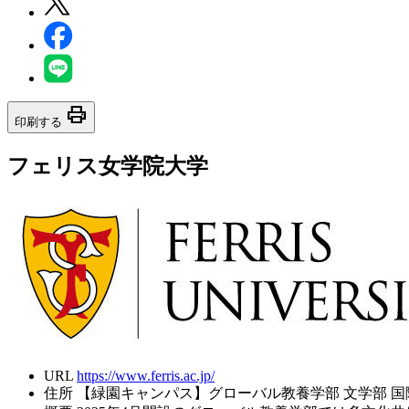
print
印刷する
フェリス女学院大学
URL
https://www.ferris.ac.jp/
住所
【緑園キャンパス】グローバル教養学部 文学部 国際交流