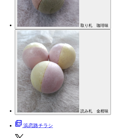
取り札 珈琲味
読み札 金柑味
picture_as_pdf
浜恋路チラシ