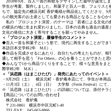
2018年9月、百人一首の和歌をデザインした最中が誕生し
学生が考案、製作しました。和菓子と百人一首、フェリスと横
ちで、協定先の横浜元町 香炉庵様が商品化してくださり、9
らの観光客のお土産としても愛される商品となることを心か
私の「プロジェクト演習」のテーマは「若者による文化の創
の横浜の地に生まれ変わりました。日本の古典も過去の遺産
文化の発信に大きく寄与することを願ってやみません。
＜「プロジェクト演習」 履修学生のコメント＞
◆百人一首を和菓子という形で、現代に再生することができ
本語日本文学科2年 M.E）。
◆作品を完成させるにあたり、自分たちの考えたものが、相
通して相手を思う「For Others」の心を養うことができたと
◆みんなで1から商品づくりをすることで、様々な意見をま
際学科2年 M.K）。
＜「浜恋路（はまこひたび）」発売にあたってのイベント＞
・9月29日（土） 横浜元町・香炉庵本店にて、学生が本商
・11月3日（土）、4日（日） 大学祭（Ferris Festiva
※「浜恋路（はまこひたび）」の詳細については、添付チラ
【商品についてのお問い合わせ】
株式会社 香炉庵
〒231-0861 横浜市中区元町1-40
TEL/FAX: 045-663-8866