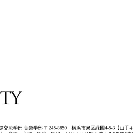
学部 音楽学部 〒245-8650 横浜市泉区緑園4-5-3【山手キ