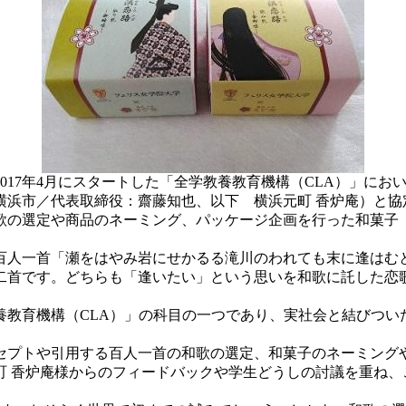
017年4月にスタートした「全学教養教育機構（CLA）」に
横浜市／代表取締役：齋藤知也、以下 横浜元町 香炉庵）と協
の選定や商品のネーミング、パッケージ企画を行った和菓子「浜
人一首「瀬をはやみ岩にせかるる滝川のわれても末に逢はむと
二首です。どちらも「逢いたい」という思いを和歌に託した恋
教育機構（CLA）」の科目の一つであり、実社会と結びつい
セプトや引用する百人一首の和歌の選定、和菓子のネーミングや
町 香炉庵様からのフィードバックや学生どうしの討議を重ね、