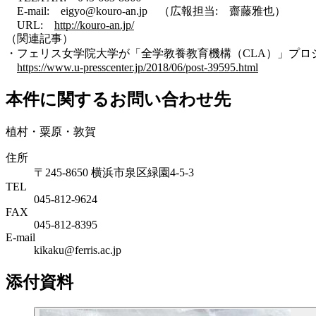
E-mail:
eigyo@kouro-an.jp （広報担当: 齋藤雅也）
URL:
http://kouro-an.jp/
（関連記事）
・フェリス女学院大学が「全学教養教育機構（CLA）」プロジェ
https://www.u-presscenter.jp/2018/06/post-39595.html
本件に関するお問い合わせ先
植村・粟原・敦賀
住所
〒245-8650 横浜市泉区緑園4-5-3
TEL
045-812-9624
FAX
045-812-8395
E-mail
kikaku@ferris.ac.jp
添付資料