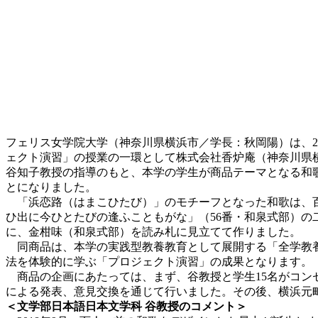
フェリス女学院大学（神奈川県横浜市／学長：秋岡陽）は、2
ェクト演習」の授業の一環として株式会社香炉庵（神奈川県
谷知子教授の指導のもと、本学の学生が商品テーマとなる和歌
とになりました。
「浜恋路（はまこひたび）」のモチーフとなった和歌は、百
ひ出に今ひとたびの逢ふこともがな」（56番・和泉式部）の
に、金柑味（和泉式部）を読み札に見立てて作りました。
同商品は、本学の実践型教養教育として展開する「全学教養
法を体験的に学ぶ「プロジェクト演習」の成果となります。
商品の企画にあたっては、まず、谷教授と学生15名がコン
による発表、意見交換を通じて行いました。その後、横浜元
＜文学部日本語日本文学科 谷教授のコメント＞