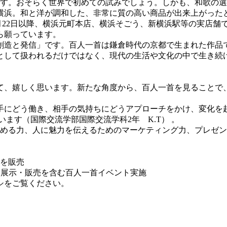
ます。おそらく世界で初めての試みでしょう。しかも、和歌の
浜。和と洋が調和した、非常に質の高い商品が出来上がったと
月22日以降、横浜元町本店、横浜そごう、新横浜駅等の実店舗
ら願っています。
造と発信」です。百人一首は鎌倉時代の京都で生まれた作品
として扱われるだけではなく、現代の生活や文化の中で生き続
て、嬉しく思います。新たな角度から、百人一首を見ることで
手にどう働き、相手の気持ちにどうアプローチをかけ、変化を
思います（国際交流学部国際交流学科2年 K.T） 。
とめる力、人に魅力を伝えるためのマーケティング力、プレゼ
品を販売
l）にて、展示・販売を含む百人一首イベント実施
シをご覧ください。