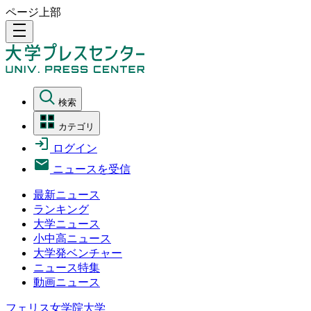
ページ上部
density_medium
検索
カテゴリ
ログイン
ニュースを受信
最新ニュース
ランキング
大学ニュース
小中高ニュース
大学発ベンチャー
ニュース特集
動画ニュース
フェリス女学院大学