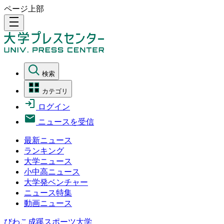
ページ上部
density_medium
検索
カテゴリ
ログイン
ニュースを受信
最新ニュース
ランキング
大学ニュース
小中高ニュース
大学発ベンチャー
ニュース特集
動画ニュース
びわこ成蹊スポーツ大学