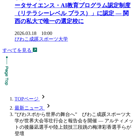
ータサイエンス・AI教育プログラム認定制度
（リテラシーレベル プラス）」に認定 ― 関
西の私大で唯一の選定校に
2026.03.18 10:00
びわこ成蹊スポーツ大学
すべてを見る
chevron_forward
TOPページ
chevron_forward
最新ニュース
”びわスポから世界の舞台へ” びわこ成蹊スポーツ大
学が世界大会等壮行会と報告会を開催 — アルティメッ
トの後藤凪選手や陸上競技三段跳の梅津彩香選手らが
登壇