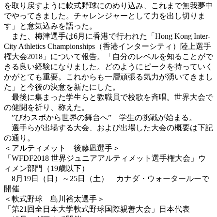
を取り戻すように軟式野球にのめり込み、これまで無我夢中
でやってきました。チャレンジャーとして力を出し切りま
す」と意気込みを語った。
また、梅津選手は6月に香港で行われた「Hong Kong Inter-
City Athletics Championships（香港インターシティ）陸上選手
権大会2018」について報告。「自分のレベルを知ることがで
きる良い経験になりました。どのようにピークを持っていく
かがとても重要。これからも一層頑張る気力が湧いてきまし
た」と今後の決意を新たにした。
最後に集まった学生らと教職員で校歌を斉唱。世界大会で
の健闘を祈り、称えた。
”びわスポから世界の舞台へ” 学生の挑戦が始まる。
選手らが出場する大会、および出場した大会の概要は下記
の通り。
＜アルティメット 後藤凪選手＞
「WFDF2018 世界ジュニアアルティメット選手権大会」ウ
ィメン部門（19歳以下）
8月19日（日）～25日（土） カナダ・ウォータールーで
開催
＜軟式野球 島川裕太選手＞
「第21回全日本大学軟式野球国際親善大会」日本代表