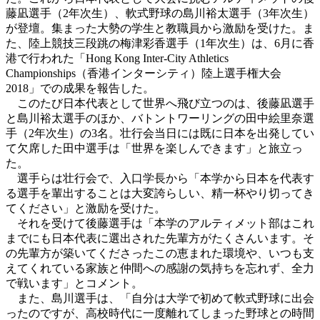
藤凪選手（2年次生）、軟式野球の島川裕太選手（3年次生）
が登壇。集まった大勢の学生と教職員から激励を受けた。ま
た、陸上競技三段跳の梅津彩香選手（1年次生）は、6月に香
港で行われた「Hong Kong Inter-City Athletics
Championships（香港インターシティ）陸上選手権大会
2018」での成果を報告した。
このたび日本代表として世界へ飛び立つのは、後藤凪選手
と島川裕太選手のほか、バトントワーリングの田中絵里奈選
手（2年次生）の3名。壮行会当日には既に日本を出発してい
て欠席した田中選手は「世界を楽しんできます」と旅立っ
た。
選手らは壮行会で、入口学長から「本学から日本を代表す
る選手を輩出することは大変誇らしい、精一杯やり切ってき
てください」と激励を受けた。
それを受けて後藤選手は「本学のアルティメット部はこれ
までにも日本代表に選出された先輩方がたくさんいます。そ
の先輩方が築いてくださったこの恵まれた環境や、いつも支
えてくれている家族と仲間への感謝の気持ちを忘れず、全力
で戦います」とコメント。
また、島川選手は、「自分は大学で初めて軟式野球に出会
ったのですが、高校時代に一度離れてしまった野球との時間