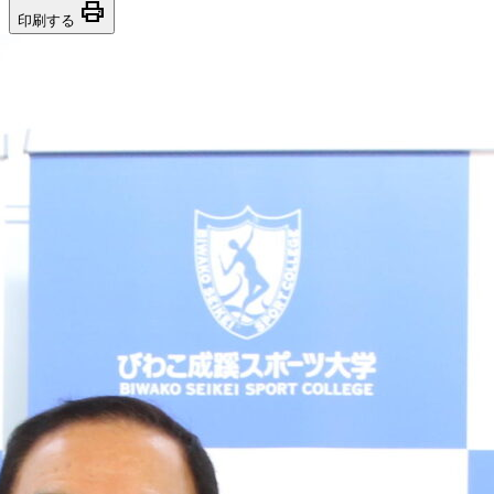
print
印刷する