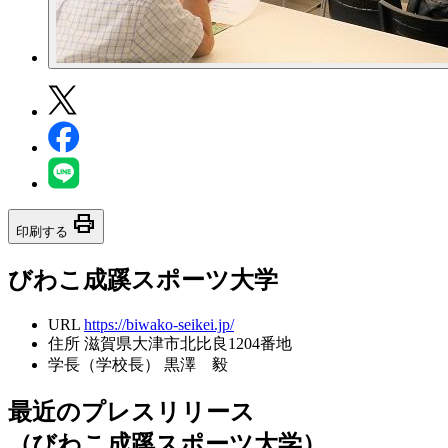
print
印刷する
びわこ成蹊スポーツ大学
URL
https://biwako-seikei.jp/
住所
滋賀県大津市北比良1204番地
学長（学校長）
黒澤 毅
最近のプレスリリース
（びわこ成蹊スポーツ大学）