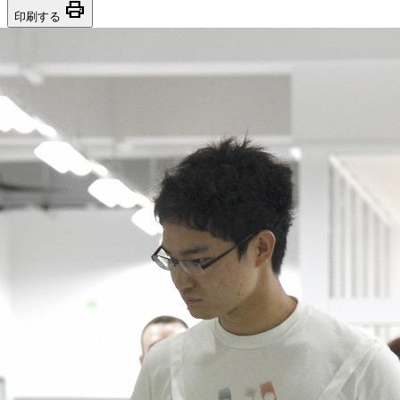
print
印刷する