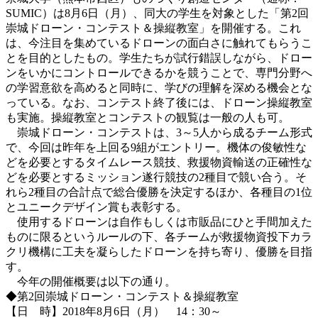
SUMIC）は8月6日（月）、同大の学生を対象とした「第2回
崇城ドローン・コンテスト＆操縦教室」を開催する。これ
は、今注目を集めているドローンの面白さに触れてもらうこ
とを目的としたもの。学生たちが試行錯誤しながら、ドロー
ンをいかにコントロールできるかを競うことで、専門分野へ
の学習意欲を高めると同時に、学びの理解を深める機会とな
っている。なお、コンテスト終了後には、ドローン操縦教室
も実施。操縦教室とコンテストの観覧は一般の人も可。
崇城ドローン・コンテストは、3～5人から成るチーム形式
で、今回は昨年を上回る9組がエントリー。機体の俊敏性な
どを必要とするタイムレース競技、救援物資輸送の正確性な
どを必要とするミッション遂行競技の2種目で競い合う。そ
れら2種目の合計点で総合優勝を決定するほか、各種目の1位
とユニークデザイン賞も表彰する。
使用するドローンは自作もしくは市販品にひと手間加えた
ものに限るというルールの下、各チームが救援物資投下カラ
クリ機構に工夫を凝らしたドローンを持ち寄り、優勝を目指
す。
今年の開催概要は以下の通り。
◆第2回崇城ドローン・コンテスト＆操縦教室
【日 時】2018年8月6日（月） 14：30～