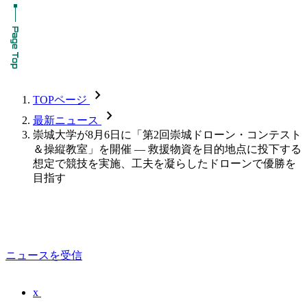
chevron_forward
TOPページ
chevron_forward
最新ニュース
崇城大学が8月6日に「第2回崇城ドローン・コンテスト
＆操縦教室」を開催 — 救援物資を目的地点に投下する
想定で競技を実施、工夫を凝らしたドローンで優勝を
目指す
ニュースを受信
x