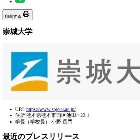
print
印刷する
崇城大学
URL
https://www.sojo-u.ac.jp/
住所
熊本県熊本市西区池田4-22-1
学長（学校長）
小野 長門
最近のプレスリリース