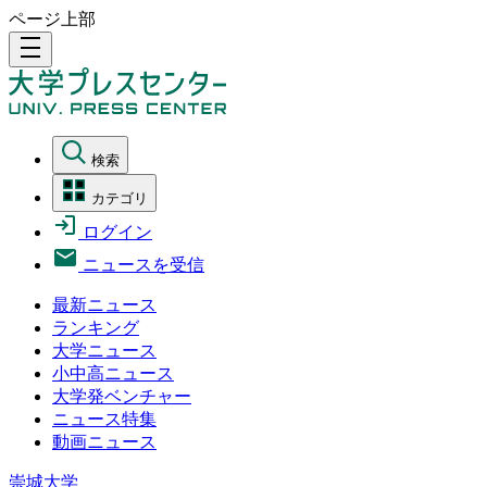
ページ上部
density_medium
検索
カテゴリ
ログイン
ニュースを受信
最新ニュース
ランキング
大学ニュース
小中高ニュース
大学発ベンチャー
ニュース特集
動画ニュース
崇城大学