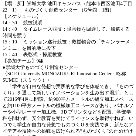
【場 所】崇城大学 池田キャンパス（熊本市西区池田4丁目
22－1） ものづくり創造センター （G号館 1階）
【スケジュール】
14：30 競技説明
14：40 タイムレース競技：障害物を回避して、帰還する
時間を競う
15：10 ミッション遂行競技：救援物資の「チキンラーメ
ンミニ」を目的地に投下
15：40 表彰式・操縦教室
【参加チーム】9組
●崇城大学ものづくり創造センター
〈SOJO University MONOZUKURI Innovation Center：略称
SUMIC（スミック）〉
「学生が自由な発想で実践的な学びを体感でき、『ものづ
くり』を通して新しいイノベーションを生み出す場所」とし
て2016年4月に開設。約900平方メートルの組立加工スペース
と約1100平方メートルの機械加工スペースがあり、パネルソ
ーや小型レーザー加工機、3Ｄプリンタなどを配置。学部学
科を問わず、安全教育を受けてライセンスを取得すれば、い
つでも学生が自由な発想でものづくりを実践でき、新たなア
イデアや技術への挑戦を広げられる”ものづくり”のためだけ