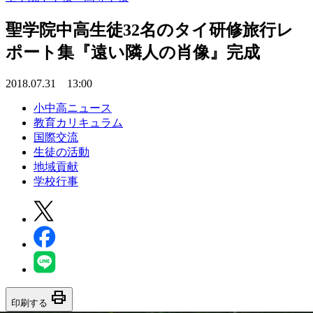
聖学院中高生徒32名のタイ研修旅行レ
ポート集『遠い隣人の肖像』完成
2018.07.31 13:00
小中高ニュース
教育カリキュラム
国際交流
生徒の活動
地域貢献
学校行事
print
印刷する