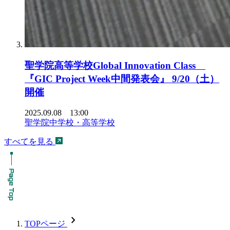
聖学院高等学校Global Innovation Class
『GIC Project Week中間発表会』 9/20（土）
開催
2025.09.08 13:00
聖学院中学校・高等学校
すべてを見る
chevron_forward
TOPページ