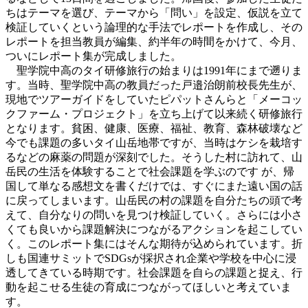
ちはテーマを選び、テーマから「問い」を設定、仮説を立て
検証していくという論理的な手法でレポートを作成し、その
レポートを担当教員が編集、約半年の時間をかけて、今月、
ついにレポート集が完成しました。
聖学院中高のタイ研修旅行の始まりは1991年にまで遡りま
す。当時、聖学院中高の教員だった戸邉治朗前校長先生が、
現地でツアーガイドをしていたピパットさんらと「メーコッ
クファーム・プロジェクト」を立ち上げて以来続く研修旅行
となります。貧困、健康、医療、福祉、教育、森林破壊など
今でも課題の多いタイ山岳地帯ですが、当時はケシを栽培す
るなどの麻薬の問題が深刻でした。そうした村に訪れて、山
岳民の生活を体験することで社会課題を学ぶのです が、帰
国して単なる感想文を書くだけでは、すぐにまた遠い国の話
に戻ってしまいます。山岳民の村の課題を自分たちの頭で考
えて、自分なりの問いを見つけ検証していく。さらには小さ
くても良いから課題解決につながるアクションを起こしてい
く。このレポート集にはそんな期待が込められています。折
しも国連サミットでSDGsが採択され企業や学校を中心に浸
透してきている時期です。社会課題を自らの課題と捉え、行
動を起こせる生徒の育成につながってほしいと考えていま
す。