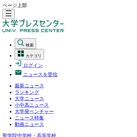
ページ上部
density_medium
検索
カテゴリ
ログイン
ニュースを受信
最新ニュース
ランキング
大学ニュース
小中高ニュース
大学発ベンチャー
ニュース特集
動画ニュース
聖学院中学校・高等学校