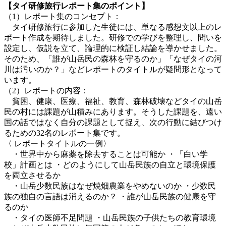
【タイ研修旅行レポート集のポイント】
（1）レポート集のコンセプト：
タイ研修旅行に参加した生徒には、単なる感想文以上のレ
ポート作成を期待しました。研修での学びを整理し、問いを
設定し、仮説を立て、論理的に検証し結論を導かせました。
そのため、「誰が山岳民の森林を守るのか」「なぜタイの河
川は汚いのか？」などレポートのタイトルが疑問形となって
います。
（2）レポートの内容：
貧困、健康、医療、福祉、教育、森林破壊などタイの山岳
民の村には課題が山積みにあります。そうした課題を、遠い
国の話ではなく自分の課題として捉え、次の行動に結びつけ
るための32名のレポート集です。
〈 レポートタイトルの一例〉
・世界中から麻薬を除去することは可能か ・「白い学
校」計画とは ・どのようにして山岳民族の自立と環境保護
を両立させるか
・山岳少数民族はなぜ焼畑農業をやめないのか ・少数民
族の独自の言語は消えるのか？ ・誰が山岳民族の健康を守
るのか
・タイの医師不足問題 ・山岳民族の子供たちの教育環境