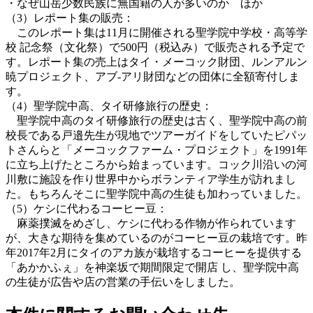
・なぜ山岳少数民族に無国籍の人が多いのか ほか
（3）レポート集の販売：
このレポート集は11月に開催される聖学院中学校・高等学
校 記念祭（文化祭）で500円（税込み）で販売される予定で
す。レポート集の売上はタイ・メーコック財団、ルンアルン
暁プロジェクト、アブ‐アリ財団などの団体に全額寄付しま
す。
（4）聖学院中高、タイ研修旅行の歴史：
聖学院中高のタイ研修旅行の歴史は古く、聖学院中高の前
校長である戸邉先生が現地でツアーガイドをしていたピパッ
トさんらと「メーコックファーム・プロジェクト」を1991年
に立ち上げたところから始まっています。コック川沿いの河
川敷に施設を作り世界中からボランティア学生が訪れまし
た。もちろんそこに聖学院中高の生徒も加わっていました。
（5）ケシに代わるコーヒー豆：
麻薬撲滅をめざし、ケシに代わる作物が作られています
が、大きな期待を集めているのがコーヒー豆の栽培です。昨
年2017年2月にタイのアカ族が栽培するコーヒーを提供する
「あかかふぇ」を神楽坂で期間限定で開店 し、聖学院中高
の生徒が広告や店の営業の手伝いをしました。