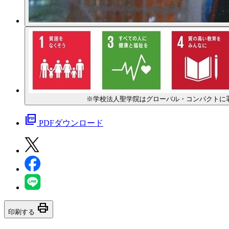
※学校法人聖学院はグローバル・コンパクトに署
picture_as_pdf
PDFダウンロード
print
印刷する