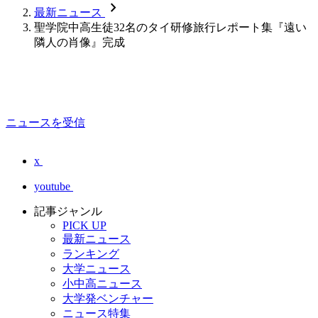
chevron_forward
最新ニュース
聖学院中高生徒32名のタイ研修旅行レポート集『遠い
隣人の肖像』完成
ニュースを受信
x
youtube
記事ジャンル
PICK UP
最新ニュース
ランキング
大学ニュース
小中高ニュース
大学発ベンチャー
ニュース特集