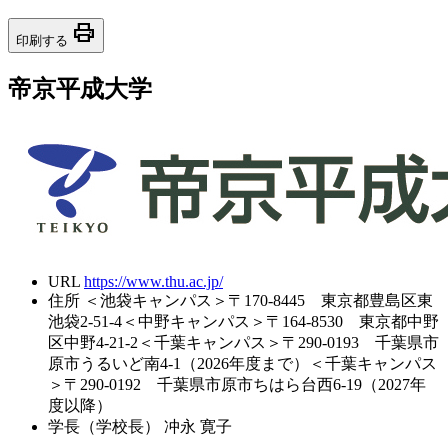
print
印刷する
帝京平成大学
URL
https://www.thu.ac.jp/
住所
＜池袋キャンパス＞〒170-8445 東京都豊島区東
池袋2-51-4＜中野キャンパス＞〒164-8530 東京都中野
区中野4-21-2＜千葉キャンパス＞〒290-0193 千葉県市
原市うるいど南4-1（2026年度まで）＜千葉キャンパス
＞〒290-0192 千葉県市原市ちはら台西6-19（2027年
度以降）
学長（学校長）
冲永 寛子