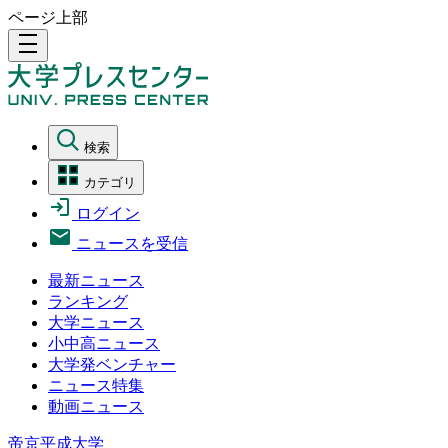
ページ上部
density_medium
検索
カテゴリ
ログイン
ニュースを受信
最新ニュース
ランキング
大学ニュース
小中高ニュース
大学発ベンチャー
ニュース特集
動画ニュース
帝京平成大学