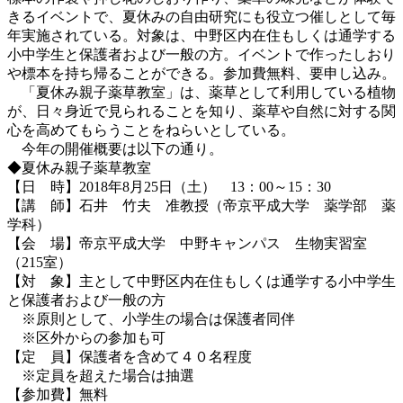
きるイベントで、夏休みの自由研究にも役立つ催しとして毎
年実施されている。対象は、中野区内在住もしくは通学する
小中学生と保護者および一般の方。イベントで作ったしおり
や標本を持ち帰ることができる。参加費無料、要申し込み。
「夏休み親子薬草教室」は、薬草として利用している植物
が、日々身近で見られることを知り、薬草や自然に対する関
心を高めてもらうことをねらいとしている。
今年の開催概要は以下の通り。
◆夏休み親子薬草教室
【日 時】2018年8月25日（土） 13：00～15：30
【講 師】石井 竹夫 准教授（帝京平成大学 薬学部 薬
学科）
【会 場】帝京平成大学 中野キャンパス 生物実習室
（215室）
【対 象】主として中野区内在住もしくは通学する小中学生
と保護者および一般の方
※原則として、小学生の場合は保護者同伴
※区外からの参加も可
【定 員】保護者を含めて４０名程度
※定員を超えた場合は抽選
【参加費】無料