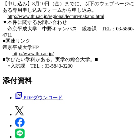
【申し込み】8月10日（金）までに、以下のウェブページに
ある専用申し込みフォームから申し込み。
http://www.thu.ac.jp/regional/lecture/nakano.html
▼本件に関するお問い合わせ
帝京平成大学 中野キャンパス 総務課 TEL：03-5860-
4711
●関連リンク
帝京平成大学HP
http://www.thu.ac.jp/
■学びたい学科がある。実学の総合大学。■
○入試課 TEL：03-5843-3200
添付資料
picture_as_pdf
PDFダウンロード