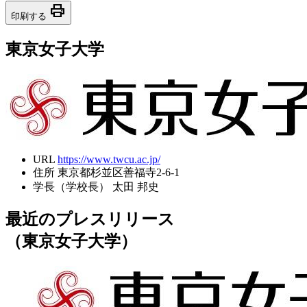
print
印刷する
東京女子大学
URL
https://www.twcu.ac.jp/
住所
東京都杉並区善福寺2-6-1
学長（学校長）
太田 邦史
最近のプレスリリース
（東京女子大学）