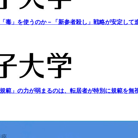
「毒」を使うのか－「新参者殺し」戦略が安定して
規範」の力が弱まるのは、転居者が特別に規範を無