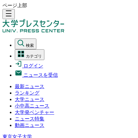
ページ上部
density_medium
検索
カテゴリ
ログイン
ニュースを受信
最新ニュース
ランキング
大学ニュース
小中高ニュース
大学発ベンチャー
ニュース特集
動画ニュース
東京女子大学