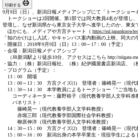
print
印刷する
9月9日（日）、新潟日報メディアシップにて「トークショー＆
トークショーは2回開催。第1部では同大教員4名が登壇し
登壇し、なぜ新潟県から東京女子大学へ進学したのか、東女
ほかにも、メディアや方言チャート（
https://ssl.japanknowle
「知のかけはし入試」やキャンパス案内動画の上映、同大の
・開催日：2018年9月9日（日）13：00～17：00（予定）
・会場：新潟日報メディアシップ
（JR新潟駅より徒歩10分、アクセスはこちら http://niigata-medi
・協力：（株）新潟日報社、（株）紀伊國屋書店新潟店、（
・プログラム（予定）：
13：00 開場
13：00～13：30 方言クイズ(1) 登壇者：篠崎晃一（現
13：30～14：30 本学教員によるトークショー「”ご当地も
コーディネーター：藤野裕子（現代教養学部人文学科准
パネリスト：
篠崎晃一（現代教養学部人文学科教授）
赤堀三郎（現代教養学部国際社会学科教授）
柳原伸洋（現代教養学部人文学科准教授）
14：30～15：00 方言クイズ(2) 登壇者：篠崎晃一（現
15：00～16：00 新潟出身の本学卒業生・現役学生によ