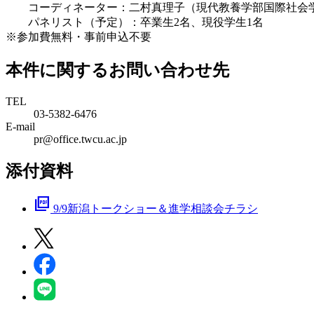
コーディネーター：二村真理子（現代教養学部国際社会
パネリスト（予定）：卒業生2名、現役学生1名
※参加費無料・事前申込不要
本件に関するお問い合わせ先
TEL
03-5382-6476
E-mail
pr@office.twcu.ac.jp
添付資料
picture_as_pdf
9/9新潟トークショー＆進学相談会チラシ