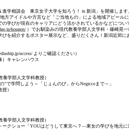
進学相談会 東京女子大学を知ろう！ in 新潟」を開催します
、地方アイドルや方言など「ご当地もの」による地域アピールに
での学びが現在のキャリアにどう活かされているかなどについ
dge.jp/hougen/
）でお馴染みの現代教養学部人文学科・篠崎晃一
学びを紹介するポスター展示など、盛りだくさん！新潟近郊に
aship.jp/access/ よりご確認ください）
株）キャレンハウス
代教養学部人文学科教授）
の”で学問しよう～「じょんのび」からNegiccoまで～」
教授）
代教養学部人文学科教授）
るトークショー「YOUはどうして東京へ？―東女の学びを地元