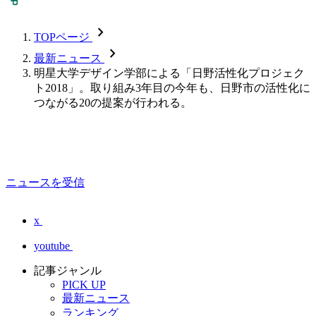
chevron_forward
TOPページ
chevron_forward
最新ニュース
明星大学デザイン学部による「日野活性化プロジェク
ト2018」。取り組み3年目の今年も、日野市の活性化に
つながる20の提案が行われる。
ニュースを受信
x
youtube
記事ジャンル
PICK UP
最新ニュース
ランキング