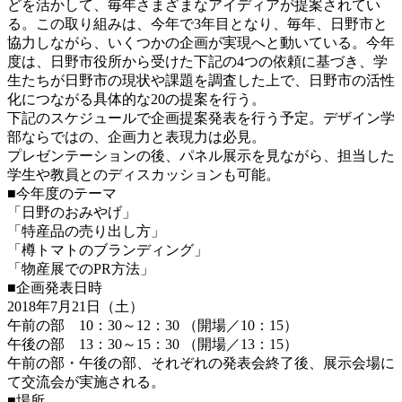
どを活かして、毎年さまざまなアイディアが提案されてい
る。この取り組みは、今年で3年目となり、毎年、日野市と
協力しながら、いくつかの企画が実現へと動いている。今年
度は、日野市役所から受けた下記の4つの依頼に基づき、学
生たちが日野市の現状や課題を調査した上で、日野市の活性
化につながる具体的な20の提案を行う。
下記のスケジュールで企画提案発表を行う予定。デザイン学
部ならではの、企画力と表現力は必見。
プレゼンテーションの後、パネル展示を見ながら、担当した
学生や教員とのディスカッションも可能。
■今年度のテーマ
「日野のおみやげ」
「特産品の売り出し方」
「樽トマトのブランディング」
「物産展でのPR方法」
■企画発表日時
2018年7月21日（土）
午前の部 10：30～12：30 （開場／10：15）
午後の部 13：30～15：30 （開場／13：15）
午前の部・午後の部、それぞれの発表会終了後、展示会場に
て交流会が実施される。
■場所