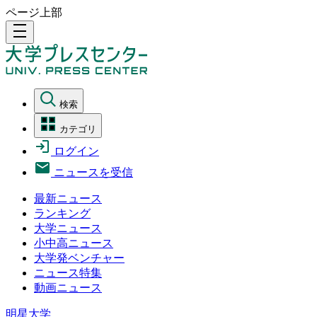
ページ上部
density_medium
検索
カテゴリ
ログイン
ニュースを受信
最新ニュース
ランキング
大学ニュース
小中高ニュース
大学発ベンチャー
ニュース特集
動画ニュース
明星大学