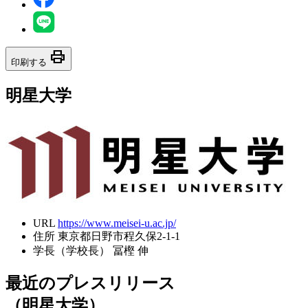
print
印刷する
明星大学
URL
https://www.meisei-u.ac.jp/
住所
東京都日野市程久保2-1-1
学長（学校長）
冨樫 伸
最近のプレスリリース
（明星大学）