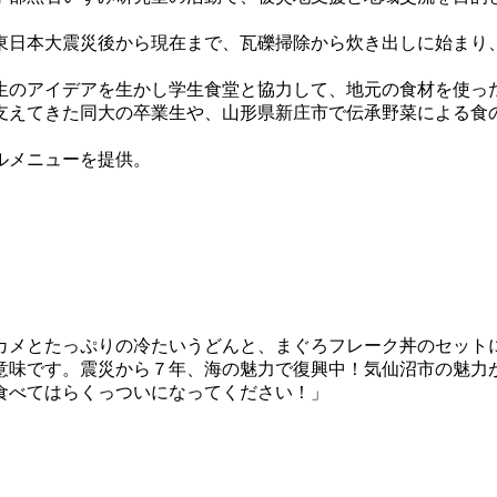
日本大震災後から現在まで、瓦礫掃除から炊き出しに始まり
のアイデアを生かし学生食堂と協力して、地元の食材を使っ
支えてきた同大の卒業生や、山形県新庄市で伝承野菜による食
ルメニューを提供。
カメとたっぷりの冷たいうどんと、まぐろフレーク丼のセット
味です。震災から７年、海の魅力で復興中！気仙沼市の魅力
食べてはらくっついになってください！」