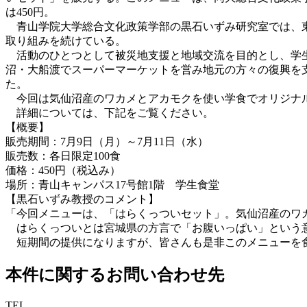
は450円。
青山学院大学総合文化政策学部の黒石いずみ研究室では、東
取り組みを続けている。
活動のひとつとして被災地支援と地域交流を目的とし、学生
沼・大船渡でスーパーマーケットを営み地元の方々の復興を
た。
今回は気仙沼産のワカメとアカモクを使い学食でオリジナ
詳細については、下記をご覧ください。
【概要】
販売期間：7月9日（月）～7月11日（水）
販売数：各日限定100食
価格：450円（税込み）
場所：青山キャンパス17号館1階 学生食堂
【黒石いずみ教授のコメント】
「今回メニューは、「はらくっついセット」。気仙沼産のワ
はらくっついとは宮城県の方言で「お腹いっぱい」という意
短期間の提供になりますが、皆さんも是非このメニューを
本件に関するお問い合わせ先
TEL