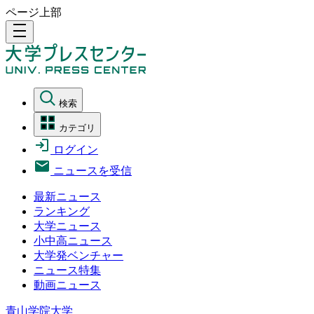
ページ上部
density_medium
検索
カテゴリ
ログイン
ニュースを受信
最新ニュース
ランキング
大学ニュース
小中高ニュース
大学発ベンチャー
ニュース特集
動画ニュース
青山学院大学