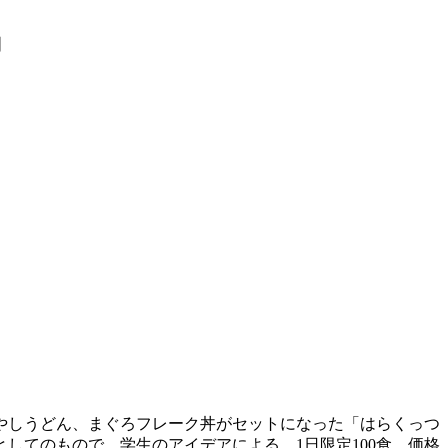
動
冷やしうどん、まぐろフレーク丼がセットになった「はらくっつ
してのもので、学生のアイデアによる。1日限定100食、価格