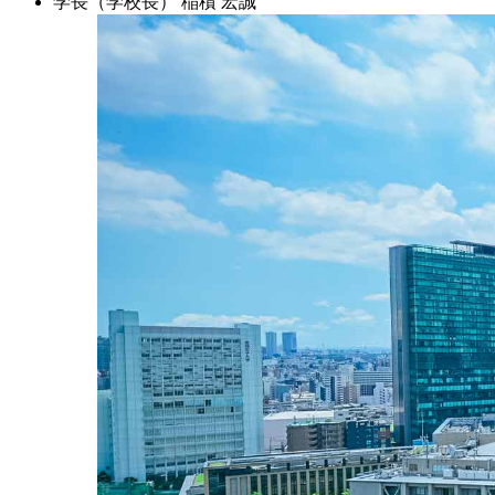
学長（学校長）
稲積 宏誠