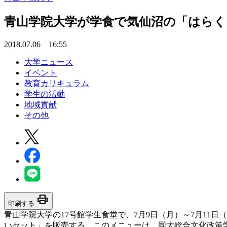
青山学院大学が学食で気仙沼の「はらく
2018.07.06 16:55
大学ニュース
イベント
教育カリキュラム
学生の活動
地域貢献
その他
print
印刷する
青山学院大学の17号館学生食堂で、7月9日（月）～7月1
いセット」を販売する。このメニューは、同大総合文化政策学