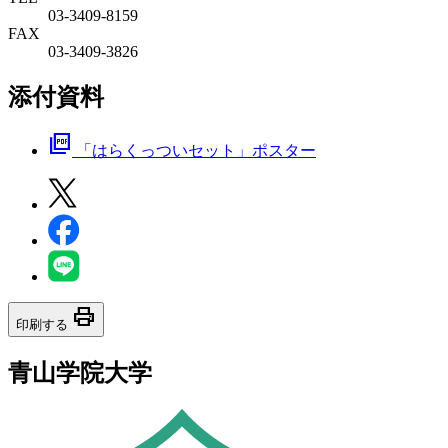
03-3409-8159
FAX
03-3409-3826
添付資料
picture_as_pdf
「はらくっついセット」ポスター
print
印刷する
青山学院大学