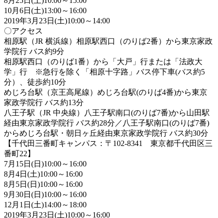
8月25日(土)10:00～15:00
10月6日(土)13:00～16:00
2019年3月23日(土)10:00～14:00
〇アクセス
相原駅（JR 横浜線）相原駅西口（のりば2番）から東京家政
学院行 バス約9分
相原駅西口（のりば1番）から「大戸」行または「法政大
学」行 ※急行を除く「相原十字路」バス停下車(バス約5
分）、徒歩約10分
めじろ台駅（京王高尾線）めじろ台駅(のりば4番)から東京
家政学院行 バス約13分
八王子駅（JR 中央線）八王子駅南口(のりば7番)から山田駅
経由東京家政学院行 バス約28分／八王子駅南口(のりば7番)
からめじろ台駅・朝日ヶ丘経由東京家政学院行 バス約30分
【千代田三番町キャンパス：〒102-8341 東京都千代田区三
番町22】
7月15日(日)10:00～16:00
8月4日(土)10:00～16:00
8月5日(日)10:00～16:00
9月30日(日)10:00～16:00
12月1日(土)14:00～18:00
2019年3月23日(土)10:00～16:00