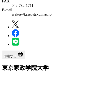
FAX
042-782-1711
E-mail
waku@kasei-gakuin.ac.jp
print
印刷する
東京家政学院大学