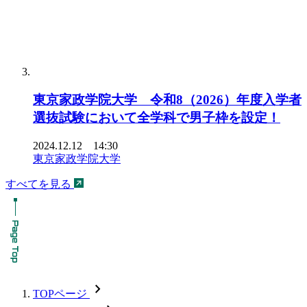
東京家政学院大学 令和8（2026）年度入学者
選抜試験において全学科で男子枠を設定！
2024.12.12 14:30
東京家政学院大学
すべてを見る
chevron_forward
TOPページ