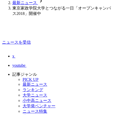
chevron_forward
最新ニュース
東京家政学院大学とつながる一日「オープンキャンパ
ス2018」開催中
ニュースを受信
x
youtube
記事ジャンル
PICK UP
最新ニュース
ランキング
大学ニュース
小中高ニュース
大学発ベンチャー
ニュース特集