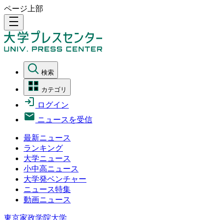
ページ上部
density_medium
検索
カテゴリ
ログイン
ニュースを受信
最新ニュース
ランキング
大学ニュース
小中高ニュース
大学発ベンチャー
ニュース特集
動画ニュース
東京家政学院大学